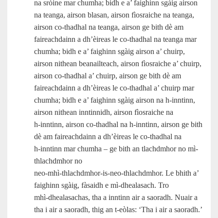
na sròine mar chumha; bidh e a’ faighinn sgàig airson
na teanga, airson blasan, airson fìosraiche na teanga,
airson co-thadhal na teanga, airson ge bith dè am
faireachdainn a dh’èireas le co-thadhal na teanga mar
chumha; bidh e a’ faighinn sgàig airson a’ chuirp,
airson nithean beanailteach, airson fìosraiche a’ chuirp,
airson co-thadhal a’ chuirp, airson ge bith dè am
faireachdainn a dh’èireas le co-thadhal a’ chuirp mar
chumha; bidh e a’ faighinn sgàig airson na h‑inntinn,
airson nithean inntinnidh, airson fìosraiche na
h‑inntinn, airson co-thadhal na h‑inntinn, airson ge bith
dè am faireachdainn a dh’èireas le co-thadhal na
h‑inntinn mar chumha – ge bith an tlachdmhor no mì-
thlachdmhor no
neo‑mhì‑thlachdmhor‑is‑neo‑thlachdmhor. Le bhith a’
faighinn sgàig, fàsaidh e mì‑dhealasach. Tro
mhì‑dhealasachas, tha a inntinn air a saoradh. Nuair a
tha i air a saoradh, thig an t‑eòlas: ‘Tha i air a saoradh.’