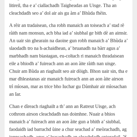
litireil, tha e a’ ciallachadh Taigheadas an Uisge. Tha an
cleachdadh seo a’ dol air ais gu àm a’ Bhùda fhèin.
A rèir an tradaisean, cha robh manaich an toiseach a’ stad rè
ràith nam monsun, ach bha iad a’ siubhal ge bith dè an aimsir.
An uair sin ghearain na daoine gun robh manaich a’ Bhùda a’
slaodadh tro na h‑achaidhean, a’ bruanadh na bàrr agus a’
marbhadh nam biastagan, eu-coltach ri manaich thradaisean
eile a bhiodh a’ fuireach ann an aon àite ràith nan uisge.
Chuir am Bùda an riaghailt seo air dòigh. Bhon uair sin, tha e
mar dhleastanas air manaich fuireach ann an aon àite airson
trì mìosan, mar as trice bho Iuchar gu Dàmhair air mìosachan
an Iar.
Chan e dìreach riaghailt a th’ ann an Ratreut Uisge, ach
cothrom airson cleachdadh nas doimhne. Nuair a bhios
manaich a’ fuireach ann an aon àite gun a bhith a’ siubhal,
faodaidh iad barrachd ùine a chur seachad a’ meòrachadh, ag
ionnsachadh, agus a’ leasachadh an cleachdadh spioradail. ’S