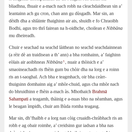
bliadhna, fhuair e a‑mach nach robh na cleachdaidhean sin a’
leantainn ach gu cron, chan ann gu dùsgadh. Mar sin, an
dèidh dha a shlàinte fhaighinn air ais, shuidh e fo Chraoibh
Bodhi, agus tro thrì fairean na h‑oidhche, choilean e
Nibbāna
mu dheireadh.
Chuir e seachad na seachd làithean no seachd seachdainnean
(a rèir dè an traidisean a th’ ann) a bha romhainn, a’ faighinn
eòlais air aoibhneas
Nibbāna
, nuair a thòisich e a’
1
smaoineachadh ris fhèin gum bu chòir dha na lorg e a roinn
ris an t‑saoghal. Ach bha e teagmhach, oir bha ceàrr-
thuigsinn domhainn aig a’ mhòr‑chuid, agus cha mhòr nach
do bhruidhinn e fhèin a‑mach às. Mhothaich
Brahmā
Sahampati
a teagamh, thàinig e a‑nuas bho na nèamhan, agus
le beagan ìmpidh, chuir am Bùda romha teagasg.
Mar sin, dh’fhalbh e a lorg nan còig cruaidh-chràbhach ris an
robh e ag obair roimhe, a’ creidsinn gur iadsan a bha nas