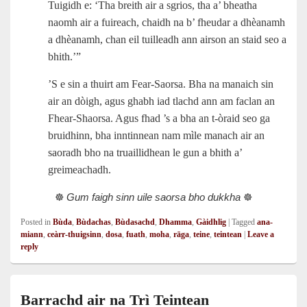
Tuigidh e: ‘Tha breith air a sgrios, tha a’ bheatha
naomh air a fuireach, chaidh na b’ fheudar a dhèanamh
a dhèanamh, chan eil tuilleadh ann airson an staid seo a
bhith.’”
’S e sin a thuirt am Fear-Saorsa. Bha na manaich sin
air an dòigh, agus ghabh iad tlachd ann am faclan an
Fhear-Shaorsa. Agus fhad ’s a bha an t‑òraid seo ga
bruidhinn, bha inntinnean nam mìle manach air an
saoradh bho na truaillidhean le gun a bhith a’
greimeachadh.
☸️
Gum faigh sinn uile saorsa bho dukkha
☸️
Posted in
Bùda
,
Bùdachas
,
Bùdasachd
,
Dhamma
,
Gàidhlig
|
Tagged
ana-
miann
,
ceàrr-thuigsinn
,
dosa
,
fuath
,
moha
,
rāga
,
teine
,
teintean
|
Leave a
reply
Barrachd air na Trì Teintean