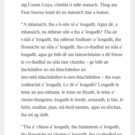
aig Ceann Gaya, còmhla ri mìle manach. Thug am
Fear-Saorsa òraid do na manaich mar a leanas:
“A mhanaich, tha a h‑uile nì a’ losgadh. Agus dè, a
mhanaich, na nithean uile a tha a’ losgadh? Tha an
t‑sùil a’ losgadh, tha nithean fradhairc a’ losgadh, tha
fìosraiche na sùla a’ losgadh, tha co-thadhal na sùla a’
losgadh, agus ge bith dè am faireachdainn a dh’èireas
le co-thadhal na sùla mar chumha – ge bith an
tlachdmhor no mì-thlachdmhor no
neo‑mhì‑thlachdmhor‑is‑neo‑thlachdmhor – tha esan
cuideachd a’ losgadh. Le dè a’ losgadh? Losgadh le
teine an ana‑mhiann, le teine an fhuath, le teine a’
cheàrr‑thuigsinn; losgadh le breith, aoiseadh, is bàs; le
bròn, nuallan, pian, mì‑thoil-inntinn, agus eu‑dòchas,
tha mi ag ràdh.
“Tha a’ chluas a’ losgadh, tha fuaimnean a’ losgadh,
tha fìosraiche na cluaise a’ losgadh, tha co-thadhal na