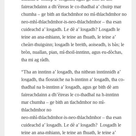
faireachdainn a dh’èireas le co-thadhal a’ chuirp mar
chumha – ge bith an tlachdmhor no mì-thlachdmhor no
neo‑mhì‑thlachdmhor‑is‑neo‑thlachdmhor – tha esan
cuideachd a’ losgadh. Le dè a’ losgadh? Losgadh le
teine an ana‑mhiann, le teine an fhuath, le teine a’
cheàrr‑thuigsinn; losgadh le breith, aoiseadh, is bàs; le
bròn, nuallan, pian, mì‑thoil-inntinn, agus eu‑dòchas,
tha mi ag ràdh.
“Tha an inntinn a’ losgadh, tha nithean inntinnidh a’
losgadh, tha fìosraiche na h‑inntinn a’ losgadh, tha co-
thadhal na h‑inntinn a’ losgadh, agus ge bith dè am
faireachdainn a dh’èireas le co-thadhal na h‑inntinn
mar chumha – ge bith an tlachdmhor no mì-
thlachdmhor no
neo‑mhì‑thlachdmhor‑is‑neo‑thlachdmhor – tha esan
cuideachd a’ losgadh. Le dè a’ losgadh? Losgadh le
teine an ana‑mhiann, le teine an fhuath, le teine a’