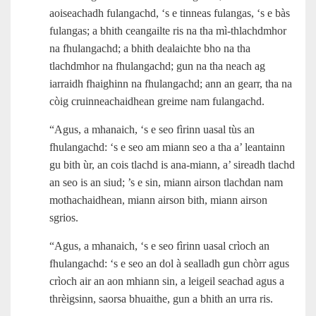
aoiseachadh fulangachd, ‘s e tinneas fulangas, ‘s e bàs
fulangas; a bhith ceangailte ris na tha mì‑thlachdmhor
na fhulangachd; a bhith dealaichte bho na tha
tlachdmhor na fhulangachd; gun na tha neach ag
iarraidh fhaighinn na fhulangachd; ann an gearr, tha na
còig cruinneachaidhean greime nam fulangachd.
“Agus, a mhanaich, ‘s e seo fìrinn uasal tùs an
fhulangachd: ‘s e seo am miann seo a tha a’ leantainn
gu bith ùr, an cois tlachd is ana‑miann, a’ sireadh tlachd
an seo is an siud; ’s e sin, miann airson tlachdan nam
mothachaidhean, miann airson bith, miann airson
sgrios.
“Agus, a mhanaich, ‘s e seo fìrinn uasal crìoch an
fhulangachd: ‘s e seo an dol à sealladh gun chòrr agus
crìoch air an aon mhiann sin, a leigeil seachad agus a
thrèigsinn, saorsa bhuaithe, gun a bhith an urra ris.