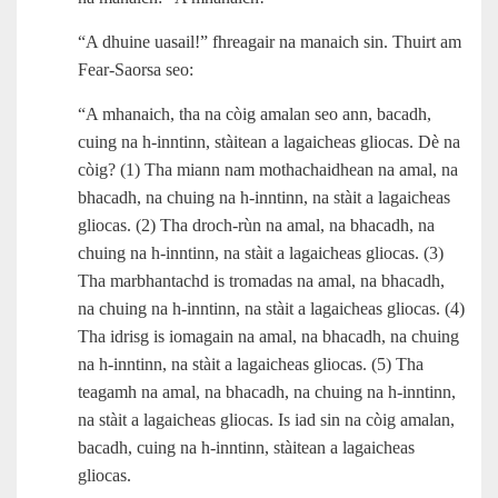
“A dhuine uasail!” fhreagair na manaich sin. Thuirt am
Fear-Saorsa seo:
“A mhanaich, tha na còig amalan seo ann, bacadh,
cuing na h‑inntinn, stàitean a lagaicheas gliocas. Dè na
còig? (1) Tha miann nam mothachaidhean na amal, na
bhacadh, na chuing na h‑inntinn, na stàit a lagaicheas
gliocas. (2) Tha droch-rùn na amal, na bhacadh, na
chuing na h‑inntinn, na stàit a lagaicheas gliocas. (3)
Tha marbhantachd is tromadas na amal, na bhacadh,
na chuing na h‑inntinn, na stàit a lagaicheas gliocas. (4)
Tha idrisg is iomagain na amal, na bhacadh, na chuing
na h‑inntinn, na stàit a lagaicheas gliocas. (5) Tha
teagamh na amal, na bhacadh, na chuing na h‑inntinn,
na stàit a lagaicheas gliocas. Is iad sin na còig amalan,
bacadh, cuing na h‑inntinn, stàitean a lagaicheas
gliocas.