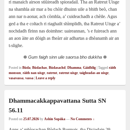
ri manaich airson stiùireadh spioradail. Tha an Ratreut Uisge
na shamhla air mar a bu chòir dhuinn uile a bhith beò, chan
ann nar n‑aonar, ach còmhla, a’ cuideachadh a chèile. Agus
ged a tha e coltach ri riaghailt shìmplidh, tha Ratreut Uisge a’
nochdadh fìrinn nas doimhne: uaireannan, ’s e fuireach ann
an aon àite an dòigh as fheàrr air adhartas a dhèanamh air an
t‑slighe.
☸️
Gum faigh sinn uile saorsa bho dukkha
☸️
Posted in
Bùda
,
Bùdachas
,
Bùdasachd
,
Dhamma
,
Gàidhlig
|
Tagged
ràith
monsun
,
ràith nan uisge
,
ratreut
,
ratreut uisge
,
taigheadas an uisge
,
vasavassa
,
vassa
|
Leave a reply
Dhammacakkappavattana Sutta SN
56.11
Posted on
25.07.2026
by
Ashin Sopāka
—
No Comments ↓
Anns a’ mhìosachan Bùdach Burmais, tha Diciadain 29