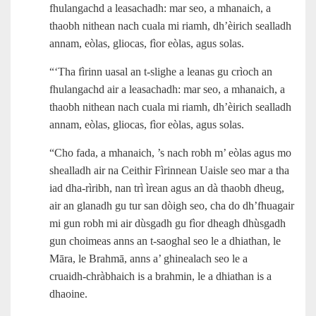
fhulangachd a leasachadh: mar seo, a mhanaich, a
thaobh nithean nach cuala mi riamh, dh’èirich sealladh
annam, eòlas, gliocas, fìor eòlas, agus solas.
“‘Tha fìrinn uasal an t‑slighe a leanas gu crìoch an
fhulangachd air a leasachadh: mar seo, a mhanaich, a
thaobh nithean nach cuala mi riamh, dh’èirich sealladh
annam, eòlas, gliocas, fìor eòlas, agus solas.
“Cho fada, a mhanaich, ’s nach robh m’ eòlas agus mo
shealladh air na Ceithir Fìrinnean Uaisle seo mar a tha
iad dha‑rìribh, nan trì ìrean agus an dà thaobh dheug,
air an glanadh gu tur san dòigh seo, cha do dh’fhuagair
mi gun robh mi air dùsgadh gu fìor dheagh dhùsgadh
gun choimeas anns an t‑saoghal seo le a dhiathan, le
Māra, le Brahmā, anns a’ ghinealach seo le a
cruaidh‑chràbhaich is a brahmin, le a dhiathan is a
dhaoine.