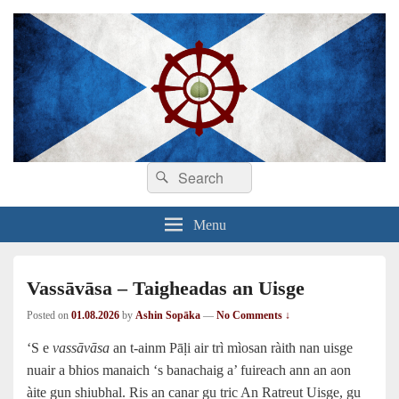
Search
Dhamma sa Ghàidhlig
Dhammadīpa
Search
for:
Menu
Vassāvāsa – Taigheadas an Uisge
Posted on
01.08.2026
by
Ashin Sopāka
—
No Comments ↓
‘S e
vassāvāsa
an t‑ainm Pāḷi air trì mìosan ràith nan uisge
nuair a bhios manaich ‘s banachaig a’ fuireach ann an aon
àite gun shiubhal. Ris an canar gu tric An Ratreut Uisge, gu