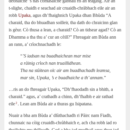
deònaiche ‘s nas comasaiche gabhail ris an teagasg. Air an
t‑slighe, chaidh e seachad air cruaidh-chràbhach eile air an
robh
Upaka
, agus dh’fhaighnich Upaka dhan Bhùda “A
charaid, tha do bhuadhan soilleir, tha dath do chraicinn glan
is gèur. Cò thusa a lean, a charaid? Cò an tidsear agad? Cò an
Dhamma a tha thu a’ cur an cèill?” Fhreagair am Bùda ann
an rann, a’ crìochnachadh le:
“
’S iadsan na buadhaichean mar mise
a ràinig crìoch nan truaillidhean.
Tha na stàitean olc air am buadhachadh leamsa,
mar sin, Upaka, ’s e buadhaiche a th’ annam.
”
…ris an do fhreagair Upaka, “Dh’fhaodadh sin a bhith, a
charaid.” agus, a’ crathadh a chinn, dh’fhalbh e air rathad
eile
. Lean am Bùda air a thuras gu Isipatana.
2
Nuair a bha am Bùda a’ dlùthachadh ri Pàirc nam Fiadh,
chunnaic na còig cruaidh-chràbhaich e, ach cha robh iad ro
thoilichte mu thilleadh. Ged a bha iad modhail agus thug iad