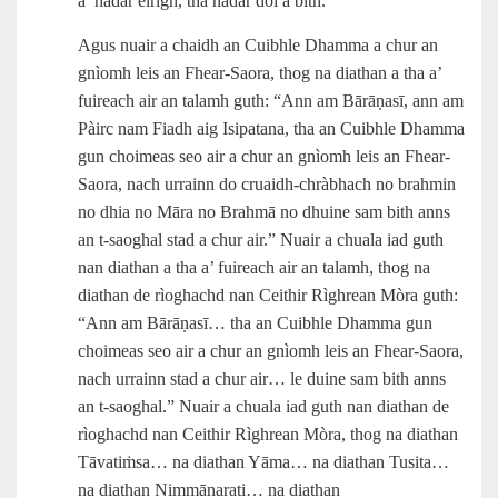
a’ nàdar èirigh, tha nàdar dol à bith.”
Agus nuair a chaidh an Cuibhle Dhamma a chur an
gnìomh leis an Fhear-Saora, thog na diathan a tha a’
fuireach air an talamh guth: “Ann am Bārāṇasī, ann am
Pàirc nam Fiadh aig Isipatana, tha an Cuibhle Dhamma
gun choimeas seo air a chur an gnìomh leis an Fhear-
Saora, nach urrainn do cruaidh‑chràbhach no brahmin
no dhia no Māra no Brahmā no dhuine sam bith anns
an t‑saoghal stad a chur air.” Nuair a chuala iad guth
nan diathan a tha a’ fuireach air an talamh, thog na
diathan de rìoghachd nan Ceithir Rìghrean Mòra guth:
“Ann am Bārāṇasī… tha an Cuibhle Dhamma gun
choimeas seo air a chur an gnìomh leis an Fhear-Saora,
nach urrainn stad a chur air… le duine sam bith anns
an t‑saoghal.” Nuair a chuala iad guth nan diathan de
rìoghachd nan Ceithir Rìghrean Mòra, thog na diathan
Tāvatiṁsa… na diathan Yāma… na diathan Tusita…
na diathan Nimmānarati… na diathan