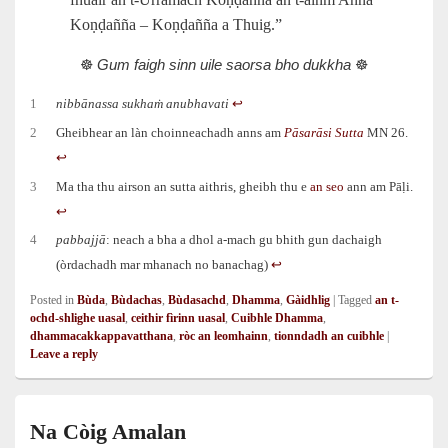
Koṇḍañña – Koṇḍañña a Thuig.”
☸️
Gum faigh sinn uile saorsa bho dukkha
☸️
1
nibbānassa sukhaṁ anubhavati
↩︎
2
Gheibhear an làn choinneachadh anns am
Pāsarāsi Sutta
MN 26.
↩︎
3
Ma tha thu airson an sutta aithris, gheibh thu e
an seo
ann am Pāḷi.
↩︎
4
pabbajjā
: neach a bha a dhol a‑mach gu bhith gun dachaigh
(òrdachadh mar mhanach no banachag)
↩︎
Posted in
Bùda
,
Bùdachas
,
Bùdasachd
,
Dhamma
,
Gàidhlig
|
Tagged
an t-
ochd-shlighe uasal
,
ceithir fìrinn uasal
,
Cuibhle Dhamma
,
dhammacakkappavatthana
,
ròc an leomhainn
,
tionndadh an cuibhle
|
Leave a reply
Na Còig Amalan