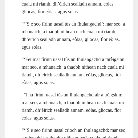
cuala mi riamh, dh’èirich sealladh annam, eòlas,
gliocas, fìor eòlas, agus solas.
“‘’S e seo fìrinn uasal tùs an fhulangachd’: mar seo, a
mhanaich, a thaobh nithean nach cuala mi riamh,
dh’èirich sealladh annam, eòlas, gliocas, fìor eòlas,
agus solas.
“‘Feumar fìrinn uasal tùs an fhulangachd a thrèigsinn:
mar seo, a mhanaich, a thaobh nithean nach cuala mi
riamh, dh’èirich sealladh annam, eòlas, gliocas, fìor
eòlas, agus solas.
“‘Tha fìrinn uasal tùs an fhulangachd air a trèigsinn:
mar seo, a mhanaich, a thaobh nithean nach cuala mi
riamh, dh’èirich sealladh annam, eòlas, gliocas, fìor
eòlas, agus solas.
“‘’S e seo fìrinn uasal crìoch an fhulangachd: mar seo,
a mhanaich, a thaobh nithean nach cuala mi riamh,