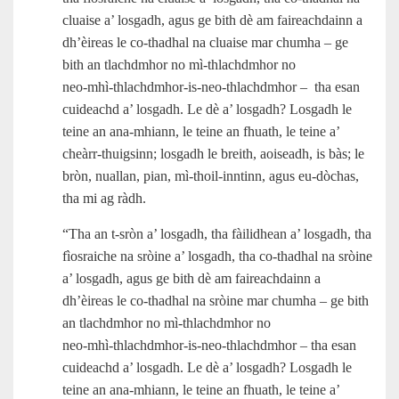
cluaise a’ losgadh, agus ge bith dè am faireachdainn a
dh’èireas le co-thadhal na cluaise mar chumha – ge
bith an tlachdmhor no mì-thlachdmhor no
neo‑mhì‑thlachdmhor‑is‑neo‑thlachdmhor – tha esan
cuideachd a’ losgadh. Le dè a’ losgadh? Losgadh le
teine an ana‑mhiann, le teine an fhuath, le teine a’
cheàrr‑thuigsinn; losgadh le breith, aoiseadh, is bàs; le
bròn, nuallan, pian, mì‑thoil-inntinn, agus eu‑dòchas,
tha mi ag ràdh.
“Tha an t‑sròn a’ losgadh, tha fàilidhean a’ losgadh, tha
fìosraiche na sròine a’ losgadh, tha co-thadhal na sròine
a’ losgadh, agus ge bith dè am faireachdainn a
dh’èireas le co-thadhal na sròine mar chumha – ge bith
an tlachdmhor no mì-thlachdmhor no
neo‑mhì‑thlachdmhor‑is‑neo‑thlachdmhor – tha esan
cuideachd a’ losgadh. Le dè a’ losgadh? Losgadh le
teine an ana‑mhiann, le teine an fhuath, le teine a’