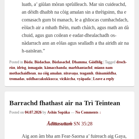
luath, a’ giùlan mòran sprùilleach. Mar sin cuideachd,
an dèidh dhaibh na còig amalan sin a thrèigsinn, tha e
comasach gum bi manach, le a ghliocas cumhachdach,
eòlach air a mhath fhèin, math chàich, agus math an dà
chuid, agus gun coilean e eadar-dhealachadh os-
nàdarrach ann an eòlas agus sealladh a tha airidh air na
h‑uaislean.”
Posted in
Bùda
,
Bùdachas
,
Bùdasachd
,
Dhamma
,
Gàidhlig
|
Tagged
droch-
rùn
,
idrisg
,
iomagain
,
kāmacchanda
,
marbhantachd
,
miann nam
mothachaidhean
,
na còig amalan
,
nīravaṇa
,
teagamh
,
thinamiddha
,
tromadas
,
uddhaccakukkucca
,
vicikiccha
,
vyāpada
|
Leave a reply
Barrachd fhathast air na Trì Teintean
Posted on
04.07.2026
by
Ashin Sopāka
—
No Comments ↓
Ādittasuttaṁ
SN 35:28
Aig aon àm bha am Fear-Saorsa a’ fuireach aig Gaya,