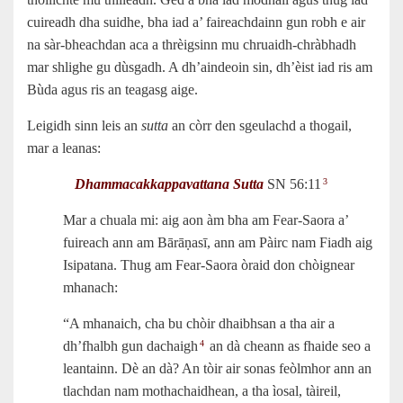
cuireadh dha suidhe, bha iad a’ faireachdainn gun robh e air
na sàr-bheachdan aca a thrèigsinn mu chruaidh-chràbhadh
mar shlighe gu dùsgadh. A dh’aindeoin sin, dh’èist iad ris am
Bùda agus ris an teagasg aige.
Leigidh sinn leis an
sutta
an còrr den sgeulachd a thogail,
mar a leanas:
Dhammacakkappavattana Sutta
SN 56:11
3
Mar a chuala mi: aig aon àm bha am Fear-Saora a’
fuireach ann am Bārāṇasī, ann am Pàirc nam Fiadh aig
Isipatana. Thug am Fear-Saora òraid don chòignear
mhanach:
“A mhanaich, cha bu chòir dhaibhsan a tha air a
dh’fhalbh gun dachaigh
an dà cheann as fhaide seo a
4
leantainn. Dè an dà? An tòir air sonas feòlmhor ann an
tlachdan nam mothachaidhean, a tha ìosal, tàireil,