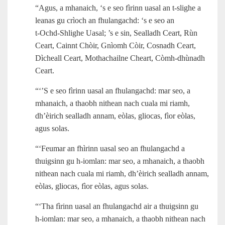
“Agus, a mhanaich, ‘s e seo fìrinn uasal an t‑slighe a
leanas gu crìoch an fhulangachd: ‘s e seo an
t‑Ochd‑Shlighe Uasal; ’s e sin, Sealladh Ceart, Rùn
Ceart, Cainnt Chòir, Gnìomh Còir, Cosnadh Ceart,
Dìcheall Ceart, Mothachailne Cheart, Còmh‑dhùnadh
Ceart.
“‘’S e seo fìrinn uasal an fhulangachd: mar seo, a
mhanaich, a thaobh nithean nach cuala mi riamh,
dh’èirich sealladh annam, eòlas, gliocas, fìor eòlas,
agus solas.
“‘Feumar an fhìrinn uasal seo an fhulangachd a
thuigsinn gu h‑iomlan: mar seo, a mhanaich, a thaobh
nithean nach cuala mi riamh, dh’èirich sealladh annam,
eòlas, gliocas, fìor eòlas, agus solas.
“‘Tha fìrinn uasal an fhulangachd air a thuigsinn gu
h‑iomlan: mar seo, a mhanaich, a thaobh nithean nach