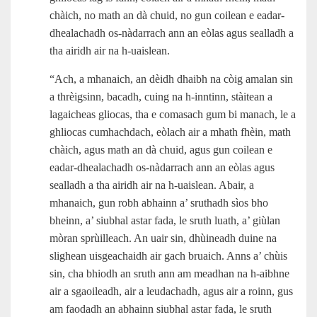
chàich, no math an dà chuid, no gun coilean e eadar-
dhealachadh os-nàdarrach ann an eòlas agus sealladh a
tha airidh air na h‑uaislean.
“Ach, a mhanaich, an dèidh dhaibh na còig amalan sin
a thrèigsinn, bacadh, cuing na h‑inntinn, stàitean a
lagaicheas gliocas, tha e comasach gum bi manach, le a
ghliocas cumhachdach, eòlach air a mhath fhèin, math
chàich, agus math an dà chuid, agus gun coilean e
eadar-dhealachadh os-nàdarrach ann an eòlas agus
sealladh a tha airidh air na h‑uaislean. Abair, a
mhanaich, gun robh abhainn a’ sruthadh sìos bho
bheinn, a’ siubhal astar fada, le sruth luath, a’ giùlan
mòran sprùilleach. An uair sin, dhùineadh duine na
slighean uisgeachaidh air gach bruaich. Anns a’ chùis
sin, cha bhiodh an sruth ann am meadhan na h‑aibhne
air a sgaoileadh, air a leudachadh, agus air a roinn, gus
am faodadh an abhainn siubhal astar fada, le sruth