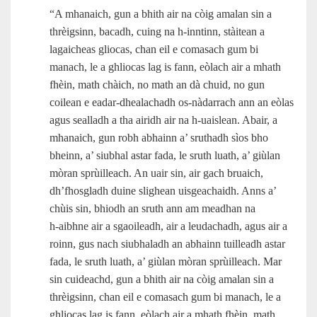
“A mhanaich, gun a bhith air na còig amalan sin a
thrèigsinn, bacadh, cuing na h‑inntinn, stàitean a
lagaicheas gliocas, chan eil e comasach gum bi
manach, le a ghliocas lag is fann, eòlach air a mhath
fhèin, math chàich, no math an dà chuid, no gun
coilean e eadar-dhealachadh os-nàdarrach ann an eòlas
agus sealladh a tha airidh air na h‑uaislean. Abair, a
mhanaich, gun robh abhainn a’ sruthadh sìos bho
bheinn, a’ siubhal astar fada, le sruth luath, a’ giùlan
mòran sprùilleach. An uair sin, air gach bruaich,
dh’fhosgladh duine slighean uisgeachaidh. Anns a’
chùis sin, bhiodh an sruth ann am meadhan na
h‑aibhne air a sgaoileadh, air a leudachadh, agus air a
roinn, gus nach siubhaladh an abhainn tuilleadh astar
fada, le sruth luath, a’ giùlan mòran sprùilleach. Mar
sin cuideachd, gun a bhith air na còig amalan sin a
thrèigsinn, chan eil e comasach gum bi manach, le a
ghliocas lag is fann, eòlach air a mhath fhèin, math