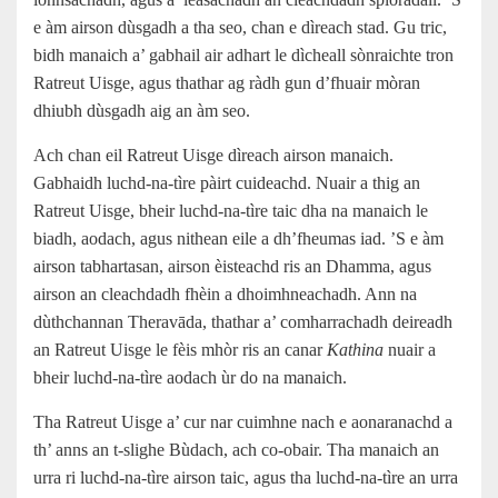
e àm airson dùsgadh a tha seo, chan e dìreach stad. Gu tric,
bidh manaich a’ gabhail air adhart le dìcheall sònraichte tron
Ratreut Uisge, agus thathar ag ràdh gun d’fhuair mòran
dhiubh dùsgadh aig an àm seo.
Ach chan eil Ratreut Uisge dìreach airson manaich.
Gabhaidh luchd‑na‑tìre pàirt cuideachd. Nuair a thig an
Ratreut Uisge, bheir luchd‑na‑tìre taic dha na manaich le
biadh, aodach, agus nithean eile a dh’fheumas iad. ’S e àm
airson tabhartasan, airson èisteachd ris an Dhamma, agus
airson an cleachdadh fhèin a dhoimhneachadh. Ann na
dùthchannan Theravāda, thathar a’ comharrachadh deireadh
an Ratreut Uisge le fèis mhòr ris an canar
Kathina
nuair a
bheir luchd‑na‑tìre aodach ùr do na manaich.
Tha Ratreut Uisge a’ cur nar cuimhne nach e aonaranachd a
th’ anns an t‑slighe Bùdach, ach co‑obair. Tha manaich an
urra ri luchd‑na‑tìre airson taic, agus tha luchd‑na‑tìre an urra