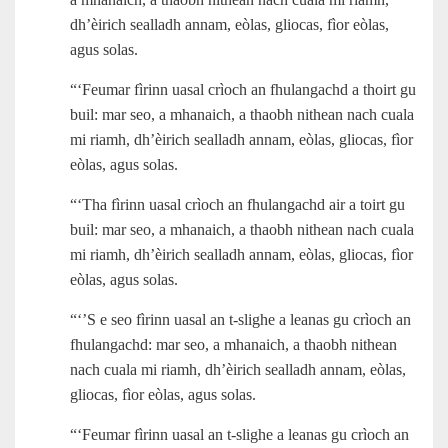
dh’èirich sealladh annam, eòlas, gliocas, fìor eòlas,
agus solas.
“‘Feumar fìrinn uasal crìoch an fhulangachd a thoirt gu
buil: mar seo, a mhanaich, a thaobh nithean nach cuala
mi riamh, dh’èirich sealladh annam, eòlas, gliocas, fìor
eòlas, agus solas.
“‘Tha fìrinn uasal crìoch an fhulangachd air a toirt gu
buil: mar seo, a mhanaich, a thaobh nithean nach cuala
mi riamh, dh’èirich sealladh annam, eòlas, gliocas, fìor
eòlas, agus solas.
“‘’S e seo fìrinn uasal an t‑slighe a leanas gu crìoch an
fhulangachd: mar seo, a mhanaich, a thaobh nithean
nach cuala mi riamh, dh’èirich sealladh annam, eòlas,
gliocas, fìor eòlas, agus solas.
“‘Feumar fìrinn uasal an t‑slighe a leanas gu crìoch an