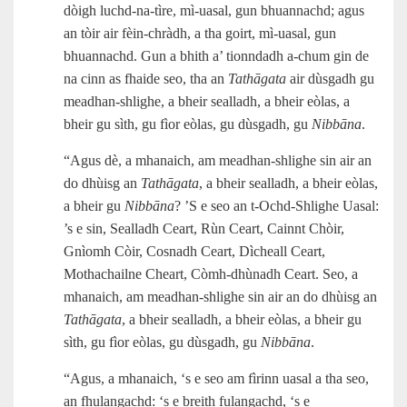
dòigh luchd‑na‑tìre, mì‑uasal, gun bhuannachd; agus
an tòir air fèin‑chràdh, a tha goirt, mì‑uasal, gun
bhuannachd. Gun a bhith a’ tionndadh a‑chum gin de
na cinn as fhaide seo, tha an
Tathāgata
air dùsgadh gu
meadhan‑shlighe, a bheir sealladh, a bheir eòlas, a
bheir gu sìth, gu fìor eòlas, gu dùsgadh, gu
Nibbāna
.
“Agus dè, a mhanaich, am meadhan‑shlighe sin air an
do dhùisg an
Tathāgata
, a bheir sealladh, a bheir eòlas,
a bheir gu
Nibbāna
? ’S e seo an t‑Ochd‑Shlighe Uasal:
’s e sin, Sealladh Ceart, Rùn Ceart, Cainnt Chòir,
Gnìomh Còir, Cosnadh Ceart, Dìcheall Ceart,
Mothachailne Cheart, Còmh‑dhùnadh Ceart. Seo, a
mhanaich, am meadhan‑shlighe sin air an do dhùisg an
Tathāgata
, a bheir sealladh, a bheir eòlas, a bheir gu
sìth, gu fìor eòlas, gu dùsgadh, gu
Nibbāna
.
“Agus, a mhanaich, ‘s e seo am fìrinn uasal a tha seo,
an fhulangachd: ‘s e breith fulangachd, ‘s e