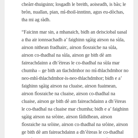
cheàrr‑thuigsinn; losgadh le breith, aoiseadh, is bàs; le
bròn, nuallan, pian, mì‑thoil-inntinn, agus eu‑dòchas,
tha mi ag ràdh.
“Faicinn mar sin, a mhanaich, bidh an deisciobal uasal
a tha air ionnsachadh a’ faighinn sgàig airson na sùla,
airson nithean fradhairc, airson fìosraiche na sùla,
airson co-thadhal na sùla, airson ge bith dè am
faireachdainn a dh’èireas le co-thadhal na sùla mar
chumha – ge bith an tlachdmhor no mì-thlachdmhor no
neo‑mhì‑thlachdmhor‑is‑neo‑thlachdmhor; bidh e a’
faighinn sgàig airson na cluaise, airson fuaimean,
airson fìosraiche na cluaise, airson co-thadhal na
cluaise, airson ge bith dè am faireachdainn a dh’èireas
le co-thadhal na cluaise mar chumha; bidh e a’ faighinn
sgàig airson na sròine, airson fàilidhean, airson
fìosraiche na sròine, airson co-thadhal na sròine, airson
ge bith dè am faireachdainn a dh’èireas le co-thadhal