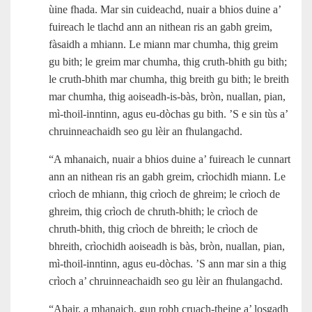
ùine fhada. Mar sin cuideachd, nuair a bhios duine a’
fuireach le tlachd ann an nithean ris an gabh greim,
fàsaidh a mhiann. Le miann mar chumha, thig greim
gu bith; le greim mar chumha, thig cruth-bhith gu bith;
le cruth-bhith mar chumha, thig breith gu bith; le breith
mar chumha, thig aoiseadh‑is‑bàs, bròn, nuallan, pian,
mì‑thoil-inntinn, agus eu‑dòchas gu bith. ’S e sin tùs a’
chruinneachaidh seo gu lèir an fhulangachd.
“A mhanaich, nuair a bhios duine a’ fuireach le cunnart
ann an nithean ris an gabh greim, crìochidh miann. Le
crìoch de mhiann, thig crìoch de ghreim; le crìoch de
ghreim, thig crìoch de chruth-bhith; le crìoch de
chruth-bhith, thig crìoch de bhreith; le crìoch de
bhreith, crìochidh aoiseadh is bàs, bròn, nuallan, pian,
mì‑thoil-inntinn, agus eu‑dòchas. ’S ann mar sin a thig
crìoch a’ chruinneachaidh seo gu lèir an fhulangachd.
“Abair, a mhanaich, gun robh cruach-theine a’ losgadh