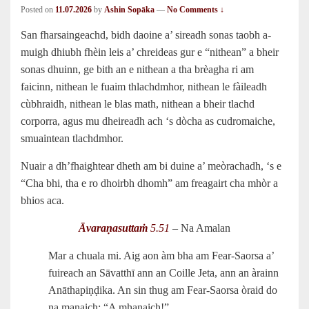
Posted on
11.07.2026
by
Ashin Sopāka
—
No Comments ↓
San fharsaingeachd, bidh daoine a’ sireadh sonas taobh a-
muigh dhiubh fhèin leis a’ chreideas gur e “nithean” a bheir
sonas dhuinn, ge bith an e nithean a tha brèagha ri am
faicinn, nithean le fuaim thlachdmhor, nithean le fàileadh
cùbhraidh, nithean le blas math, nithean a bheir tlachd
corporra, agus mu dheireadh ach ‘s dòcha as cudromaiche,
smuaintean tlachdmhor.
Nuair a dh’fhaightear dheth am bi duine a’ meòrachadh, ‘s e
“Cha bhi, tha e ro dhoirbh dhomh” am freagairt cha mhòr a
bhios aca.
Āvaraṇasuttaṁ
5.51
– Na Amalan
Mar a chuala mi. Aig aon àm bha am Fear-Saorsa a’
fuireach an Sāvatthī ann an Coille Jeta, ann an àrainn
Anāthapiṇḍika. An sin thug am Fear-Saorsa òraid do
na manaich: “A mhanaich!”