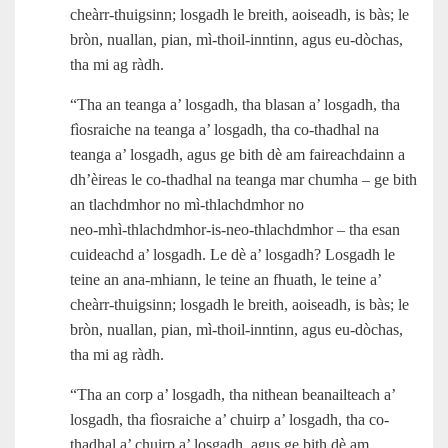
cheàrr‑thuigsinn; losgadh le breith, aoiseadh, is bàs; le
bròn, nuallan, pian, mì‑thoil-inntinn, agus eu‑dòchas,
tha mi ag ràdh.
“Tha an teanga a’ losgadh, tha blasan a’ losgadh, tha
fìosraiche na teanga a’ losgadh, tha co-thadhal na
teanga a’ losgadh, agus ge bith dè am faireachdainn a
dh’èireas le co-thadhal na teanga mar chumha – ge bith
an tlachdmhor no mì-thlachdmhor no
neo‑mhì‑thlachdmhor‑is‑neo‑thlachdmhor – tha esan
cuideachd a’ losgadh. Le dè a’ losgadh? Losgadh le
teine an ana‑mhiann, le teine an fhuath, le teine a’
cheàrr‑thuigsinn; losgadh le breith, aoiseadh, is bàs; le
bròn, nuallan, pian, mì‑thoil-inntinn, agus eu‑dòchas,
tha mi ag ràdh.
“Tha an corp a’ losgadh, tha nithean beanailteach a’
losgadh, tha fìosraiche a’ chuirp a’ losgadh, tha co-
thadhal a’ chuirp a’ losgadh, agus ge bith dè am