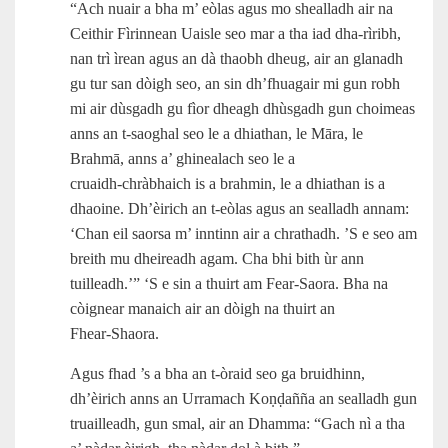
“Ach nuair a bha m’ eòlas agus mo shealladh air na
Ceithir Fìrinnean Uaisle seo mar a tha iad dha‑rìribh,
nan trì ìrean agus an dà thaobh dheug, air an glanadh
gu tur san dòigh seo, an sin dh’fhuagair mi gun robh
mi air dùsgadh gu fìor dheagh dhùsgadh gun choimeas
anns an t‑saoghal seo le a dhiathan, le Māra, le
Brahmā, anns a’ ghinealach seo le a
cruaidh‑chràbhaich is a brahmin, le a dhiathan is a
dhaoine. Dh’èirich an t‑eòlas agus an sealladh annam:
‘Chan eil saorsa m’ inntinn air a chrathadh. ’S e seo am
breith mu dheireadh agam. Cha bhi bith ùr ann
tuilleadh.’” ‘S e sin a thuirt am Fear‑Saora. Bha na
còignear manaich air an dòigh na thuirt an
Fhear‑Shaora.
Agus fhad ’s a bha an t‑òraid seo ga bruidhinn,
dh’èirich anns an Urramach Koṇḍañña an sealladh gun
truailleadh, gun smal, air an Dhamma: “Gach nì a tha