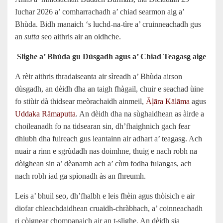
Iuchar 2026 a’ comharrachadh a’ chiad searmon aig a’
Bhùda. Bidh manaich ‘s luchd-na-tìre a’ cruinneachadh gus
an
sutta
seo aithris air an oidhche.
Slighe a’ Bhùda gu Dùsgadh agus a’ Chiad Teagasg aige
A rèir aithris thradaiseanta air sìreadh a’ Bhùda airson
dùsgadh, an dèidh dha an taigh fhàgail, chuir e seachad ùine
fo stiùir dà thidsear meòrachaidh ainmeil,
Āḷāra Kālāma
agus
Uddaka Rāmaputta
. An dèidh dha na sùghaidhean as àirde a
choileanadh fo na tidsearan sin, dh’fhaighnich gach fear
dhiubh dha fuireach gus leantainn air adhart a’ teagasg. Ach
nuair a rinn e sgrùdadh nas doimhne, thuig e nach robh na
dòighean sin a’ dèanamh ach a’ cùm fodha fulangas, ach
nach robh iad ga spìonadh às an fhreumh.
Leis a’ bhuil seo, dh’fhalbh e leis fhèin agus thòisich e air
diofar chleachdaidhean cruaidh-chràbhach, a’ coinneachadh
ri còignear chompanaich air an t‑slighe. An dèidh sia