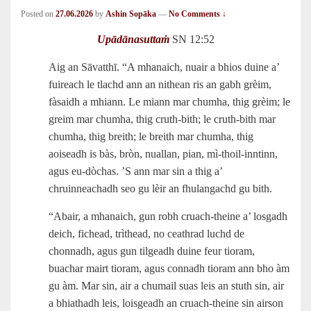
Posted on
27.06.2026
by
Ashin Sopāka
—
No Comments ↓
Upādānasuttaṁ
SN 12:52
Aig an Sāvatthī. “A mhanaich, nuair a bhios duine a’
fuireach le tlachd ann an nithean ris an gabh grèim,
fàsaidh a mhiann. Le miann mar chumha, thig grèim; le
greim mar chumha, thig cruth‑bith; le cruth‑bith mar
chumha, thig breith; le breith mar chumha, thig
aoiseadh is bàs, bròn, nuallan, pian, mì‑thoil-inntinn,
agus eu‑dòchas. ’S ann mar sin a thig a’
chruinneachadh seo gu lèir an fhulangachd gu bith.
“Abair, a mhanaich, gun robh cruach-theine a’ losgadh
deich, fichead, trìthead, no ceathrad luchd de
chonnadh, agus gun tilgeadh duine feur tioram,
buachar mairt tioram, agus connadh tioram ann bho àm
gu àm. Mar sin, air a chumail suas leis an stuth sin, air
a bhiathadh leis, loisgeadh an cruach-theine sin airson