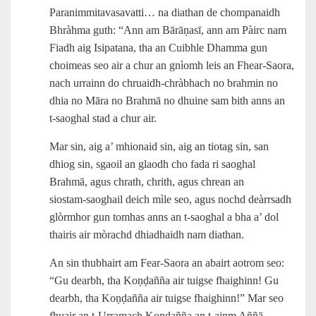
Paranimmitavasavatti… na diathan de chompanaidh
Bhràhma guth: “Ann am Bārāṇasī, ann am Pàirc nam
Fiadh aig Isipatana, tha an Cuibhle Dhamma gun
choimeas seo air a chur an gnìomh leis an Fhear-Saora,
nach urrainn do chruaidh‑chràbhach no brahmin no
dhia no Māra no Brahmā no dhuine sam bith anns an
t‑saoghal stad a chur air.
Mar sin, aig a’ mhionaid sin, aig an tiotag sin, san
dhiog sin, sgaoil an glaodh cho fada ri saoghal
Brahmā, agus chrath, chrith, agus chrean an
siostam‑saoghail deich mìle seo, agus nochd deàrrsadh
glòrmhor gun tomhas anns an t‑saoghal a bha a’ dol
thairis air mòrachd dhiadhaidh nam diathan.
An sin thubhairt am Fear‑Saora an abairt aotrom seo:
“Gu dearbh, tha Koṇḍañña air tuigse fhaighinn! Gu
dearbh, tha Koṇḍañña air tuigse fhaighinn!” Mar seo
fhuair an t‑Urramach Koṇḍañña an t‑ainm Aññā