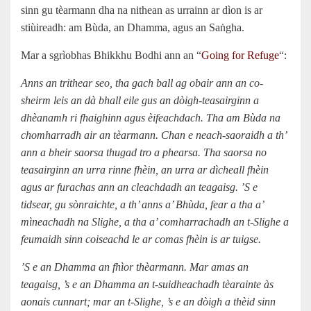
sinn gu tèarmann dha na nithean as urrainn ar dìon is ar
stiùireadh: am Bùda, an Dhamma, agus an Saṅgha.
Mar a sgrìobhas Bhikkhu Bodhi ann an “
Going for Refuge
“:
Anns an trithear seo, tha gach ball ag obair ann an co-
sheirm leis an dà bhall eile gus an dòigh-teasairginn a
dhèanamh ri fhaighinn agus èifeachdach. Tha am Bùda na
chomharradh air an tèarmann. Chan e neach-saoraidh a th’
ann a bheir saorsa thugad tro a phearsa. Tha saorsa no
teasairginn an urra rinne fhèin, an urra ar dìcheall fhèin
agus ar furachas ann an cleachdadh an teagaisg. ’S e
tidsear, gu sònraichte, a th’ anns a’ Bhùda, fear a tha a’
mìneachadh na Slighe, a tha a’ comharrachadh an t-Slighe a
feumaidh sinn coiseachd le ar comas fhèin is ar tuigse.
’S e an Dhamma an fhìor thèarmann. Mar amas an
teagaisg, ’s e an Dhamma an t-suidheachadh tèarainte às
aonais cunnart; mar an t-Slighe, ’s e an dòigh a thèid sinn