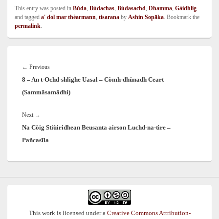
This entry was posted in
Bùda
,
Bùdachas
,
Bùdasachd
,
Dhamma
,
Gàidhlig
and tagged
a' dol mar thèarmann
,
tisarana
by
Ashin Sopāka
. Bookmark the
permalink
.
Post
navigation
Previous
←
Previous
8 – An t-Ochd-shlighe Uasal – Còmh-dhùnadh Ceart
post:
(Sammāsamādhi)
Next
Next
→
Na Còig Stiùiridhean Beusanta airson Luchd-na-tìre –
post:
Pañcasīla
This work is licensed under a
Creative Commons Attribution-