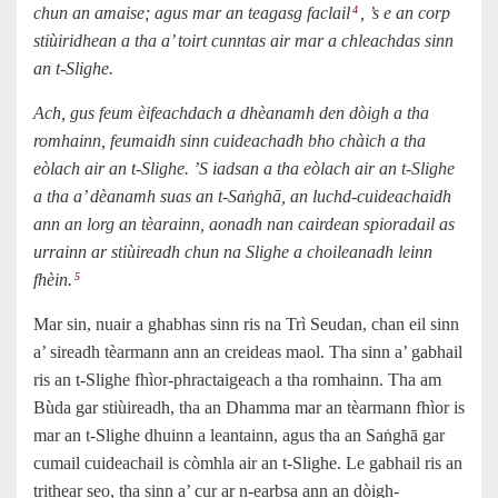
chun an amaise; agus mar an teagasg faclail
, ’s e an corp
4
stiùiridhean a tha a’ toirt cunntas air mar a chleachdas sinn
an t-Slighe.
Ach, gus feum èifeachdach a dhèanamh den dòigh a tha
romhainn, feumaidh sinn cuideachadh bho chàich a tha
eòlach air an t-Slighe. ’S iadsan a tha eòlach air an t-Slighe
a tha a’ dèanamh suas an t-Saṅghā, an luchd-cuideachaidh
ann an lorg an tèarainn, aonadh nan cairdean spioradail as
urrainn ar stiùireadh chun na Slighe a choileanadh leinn
fhèin.
5
Mar sin, nuair a ghabhas sinn ris na Trì Seudan, chan eil sinn
a’ sireadh tèarmann ann an creideas maol. Tha sinn a’ gabhail
ris an t-Slighe fhìor-phractaigeach a tha romhainn. Tha am
Bùda gar stiùireadh, tha an Dhamma mar an tèarmann fhìor is
mar an t-Slighe dhuinn a leantainn, agus tha an Saṅghā gar
cumail cuideachail is còmhla air an t-Slighe. Le gabhail ris an
trithear seo, tha sinn a’ cur ar n-earbsa ann an dòigh-