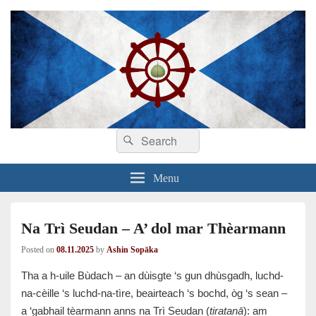
Search
Dhamma sa Ghàidhlig
Dhammadīpa
Search
for:
Menu
Na Trì Seudan – A’ dol mar Thèarmann
Posted on
08.11.2025
by
Ashin Sopāka
Tha a h-uile Bùdach – an dùisgte ‘s gun dhùsgadh, luchd-
na-cèille ‘s luchd-na-tìre, beairteach ‘s bochd, òg ‘s sean –
a ‘gabhail tèarmann anns na Trì Seudan (
tiratanā
): am