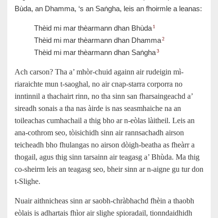
Bùda, an Dhamma, ‘s an Saṅgha, leis an fhoirmle a leanas:
Thèid mi mar thèarmann dhan Bhùda
1
Thèid mi mar thèarmann dhan Dhamma
2
Thèid mi mar thèarmann dhan Saṅgha
3
Ach carson? Tha a’ mhòr-chuid againn air rudeigin mì-
riaraichte mun t-saoghal, no air cnap-starra corporra no
inntinnil a thachairt rinn, no tha sinn san fharsaingeachd a’
sireadh sonais a tha nas àirde is nas seasmhaiche na an
toileachas cumhachail a thig bho ar n-eòlas làitheil. Leis an
ana-cothrom seo, tòisichidh sinn air rannsachadh airson
teicheadh bho fhulangas no airson dòigh-beatha as fheàrr a
thogail, agus thig sinn tarsainn air teagasg a’ Bhùda. Ma thig
co-sheirm leis an teagasg seo, bheir sinn ar n-aigne gu tur don
t-Slighe.
Nuair aithnicheas sinn ar saobh-chràbhachd fhèin a thaobh
eòlais is adhartais fhìor air slighe spioradail, tionndaidhidh