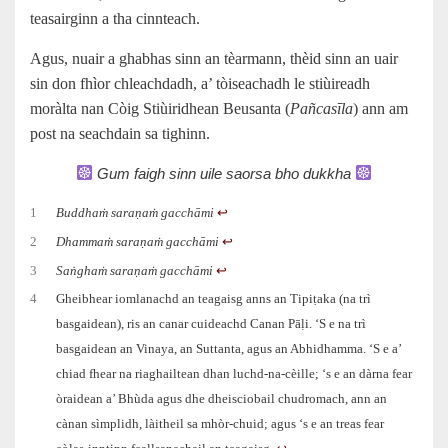
teasairginn a tha cinnteach.
Agus, nuair a ghabhas sinn an tèarmann, thèid sinn an uair
sin don fhìor chleachdadh, a’ tòiseachadh le stiùireadh
moràlta nan Còig Stiùiridhean Beusanta (
Pañcasīla
) ann am
post na seachdain sa tighinn.
Gum faigh sinn uile saorsa bho dukkha
1
Buddhaṁ saraṇaṁ gacchāmi
↩︎
2
Dhammaṁ saraṇaṁ gacchāmi
↩︎
3
Saṅghaṁ saraṇaṁ gacchāmi
↩︎
4
Gheibhear iomlanachd an teagaisg anns an Tipiṭaka (na trì
basgaidean), ris an canar cuideachd Canan Pāḷi. ‘S e na trì
basgaidean an Vinaya, an Suttanta, agus an Abhidhamma. ‘S e a’
chiad fhear na riaghailtean dhan luchd-na-cèille; ‘s e an dàrna fear
òraidean a’ Bhùda agus dhe dheisciobail chudromach, ann an
cànan sìmplidh, làitheil sa mhòr-chuid; agus ‘s e an treas fear