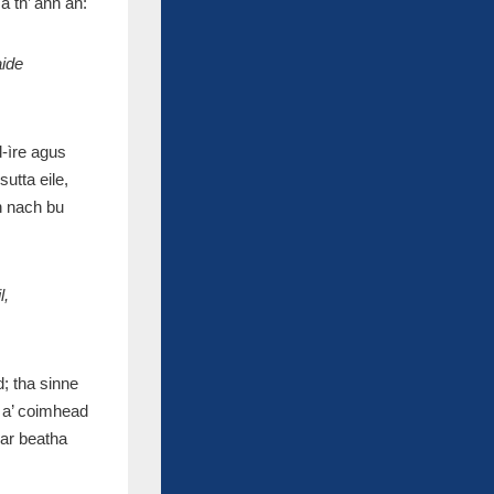
 th’ ann an:
aide
-ìre agus
utta eile,
h nach bu
l,
; tha sinne
s a’ coimhead
nar beatha