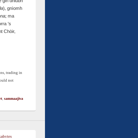
e gin dhiubh
da
), gnìomh
ona; ma
rra ‘s
t Chòir,
ns, trading in
hould not
rt
,
sammaajiva
xabytes