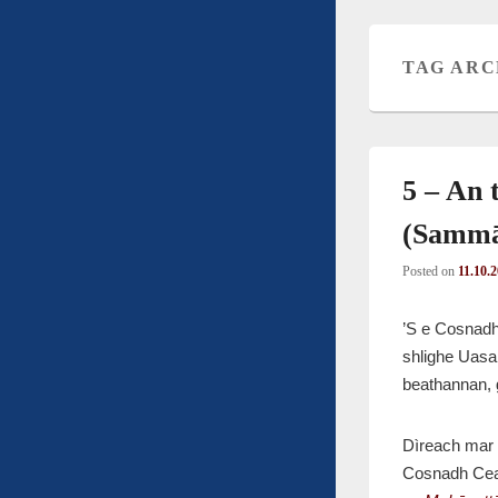
TAG ARC
5 – An 
(Sammā
Posted on
11.10.
’S e Cosnadh
shlighe Uasal
beathannan, 
Dìreach mar 
Cosnadh Cea