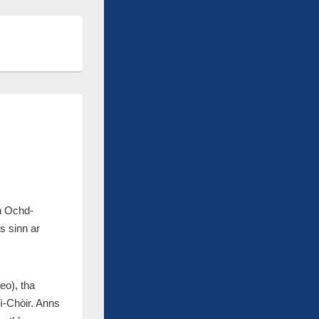
en Ochd-
s sinn ar
eo), tha
-Chòir. Anns