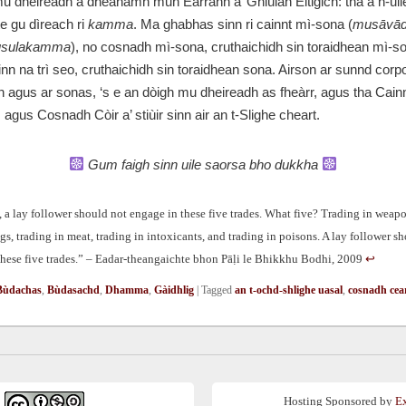
u dheireadh a dhèanamh mun Earrann a’ Ghiùlan Eitigich: tha a h-uil
e gu dìreach ri
kamma
. Ma ghabhas sinn ri cainnt mì-sona (
musāvā
usulakamma
), no cosnadh mì-sona, cruthaichidh sin toraidhean mì-s
n na trì seo, cruthaichidh sin toraidhean sona. Airson ar sunnd corpo
èin agus ar sonas, ‘s e an dòigh mu dheireadh as fheàrr, agus tha Cainn
agus Cosnadh Còir a’ stiùir sinn air an t-Slighe cheart.
Gum faigh sinn uile saorsa bho dukkha
a lay follower should not engage in these five trades. What five? Trading in weapo
gs, trading in meat, trading in intoxicants, and trading in poisons. A lay follower s
these five trades.” – Eadar-theangaichte bhon Pāḷi le Bhikkhu Bodhi, 2009
↩︎
Bùdachas
,
Bùdasachd
,
Dhamma
,
Gàidhlig
|
Tagged
an t-ochd-shlighe uasal
,
cosnadh cea
Hosting Sponsored by
E