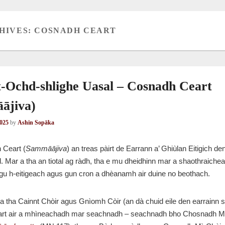
HIVES:
COSNADH CEART
t-Ochd-shlighe Uasal – Cosnadh Ceart
ājiva)
2025
by
Ashin Sopāka
 Ceart (
Sammāājiva
) an treas pàirt de Earrann a’ Ghiùlan Eitigich d
. Mar a tha an tiotal ag ràdh, tha e mu dheidhinn mar a shaothraichea
gu h-eitigeach agus gun cron a dhèanamh air duine no beothach.
a tha Cainnt Chòir agus Gnìomh Còir (an dà chuid eile den earrainn s
rt air a mhìneachadh mar seachnadh – seachnadh bho Chosnadh Mì