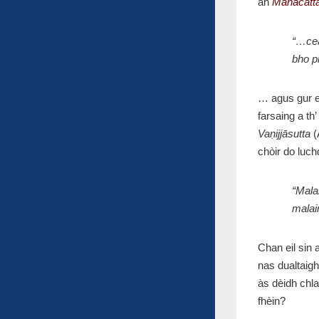
an
Mahācattā
“…cea
bho p
… agus gur e
farsaing a th
Vaṇijjāsutta
(
chòir do luch
“Mala
malai
Chan eil sin 
nas dualtaigh
às dèidh chla
fhèin?