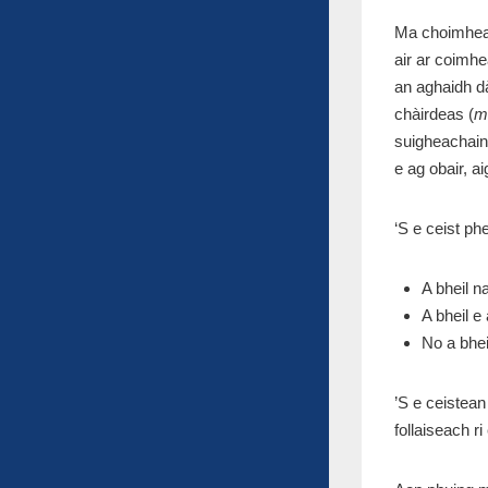
Ma choimheas 
air ar coimh
an aghaidh d
chàirdeas (
m
suigheachain-
e ag obair, a
‘S e ceist ph
A bheil n
A bheil e
No a bhei
’S e ceistean
follaiseach ri