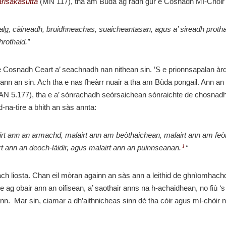
rīsakasutta
(MN 117), tha am Bùda ag ràdh gur e Cosnadh Mì-Chòir a
lg, càineadh, bruidhneachas, suaicheantasan, agus a’ sireadh proth
hrothaid.”
 Cosnadh Ceart a’ seachnadh nan nithean sin. ’S e prionnsapalan àrd
’ ann an sin. Ach tha e nas fheàrr nuair a tha am Bùda pongail. Ann an s
AN 5.177), tha e a’ sònrachadh seòrsaichean sònraichte de chosnad
d-na-tìre a bhith an sàs annta:
irt ann an armachd, malairt ann am beòthaichean, malairt ann am feòi
rt ann an deoch-làidir, agus malairt ann an puinnseanan.
“
1
ach liosta. Chan eil mòran againn an sàs ann a leithid de ghnìomhachd
e ag obair ann an oifisean, a’ saothair anns na h-achaidhean, no fiù ‘
nn. Mar sin, ciamar a dh’aithnicheas sinn dè tha còir agus mì-chòir 