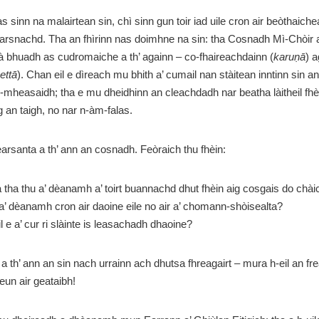
sinn na malairtean sin, chì sinn gun toir iad uile cron air beòthaiche
earsnachd. Tha an fhìrinn nas doimhne na sin: tha Cosnadh Mì-Chòir a
à bhuadh as cudromaiche a th’ againn – co-fhaireachdainn (
karuṇā
) 
ettā
). Chan eil e dìreach mu bhith a’ cumail nan stàitean inntinn sin a
mheasaidh; tha e mu dheidhinn an cleachdadh nar beatha làitheil fhèi
ig an taigh, no nar n-àm-falas.
earsanta a th’ ann an cosnadh. Feòraich thu fhèin:
a tha thu a’ dèanamh a’ toirt buannachd dhut fhèin aig cosgais do chài
 a’ dèanamh cron air daoine eile no air a’ chomann-shòisealta?
l e a’ cur ri slàinte is leasachadh dhaoine?
 a th’ ann an sin nach urrainn ach dhutsa fhreagairt – mura h-eil an fr
 eun air geataibh!