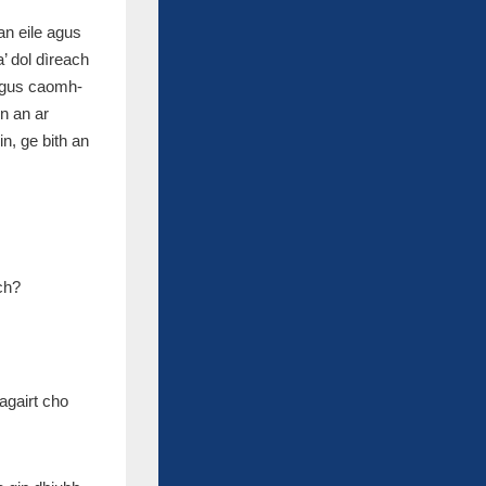
an eile agus
’ dol dìreach
agus caomh-
nn an ar
n, ge bith an
ch?
eagairt cho