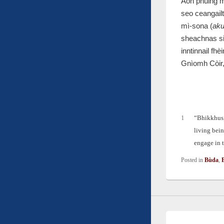
Aon phuing m
seo ceangailt
mì-sona (
ak
sheachnas sin
inntinnail fh
Gnìomh Còir, 
1
“Bhikkhus, 
living bein
engage in 
Posted in
Bùda
,