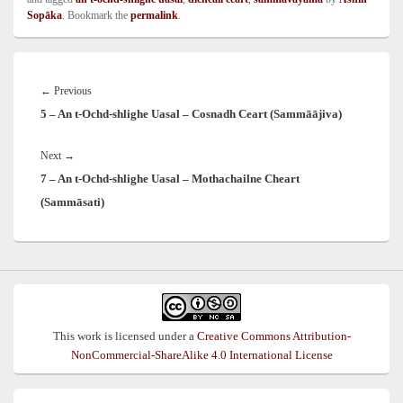
Sopāka
. Bookmark the
permalink
.
Post
navigation
Previous
←
Previous
5 – An t-Ochd-shlighe Uasal – Cosnadh Ceart (Sammāājiva)
post:
Next
Next
→
7 – An t-Ochd-shlighe Uasal – Mothachailne Cheart
post:
(Sammāsati)
This work is licensed under a
Creative Commons Attribution-
NonCommercial-ShareAlike 4.0 International License