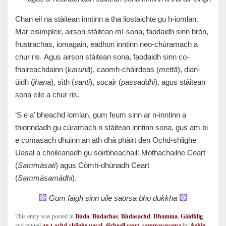
Chan eil na stàitean inntinn a tha liostaichte gu h-iomlan.
Mar eisimpleir, airson stàitean mì-sona, faodaidh sinn bròn,
frustrachas, iomagain, eadhon inntinn neo-chùramach a
chur ris.
Agus airson stàitean sona, faodaidh sinn co-
fhaireachdainn (
karuṇā
), caomh-chàirdeas (
mettā
), dian-
ùidh (
jhāna
), sìth (
santi
), socair (
passaddhi
), agus stàitean
sona eile a chur ris.
‘S e a’ bheachd iomlan, gum feum sinn ar n-inntinn a
thionndadh gu cùramach ri stàitean inntinn sona, gus am bi
e comasach dhuinn an ath dhà phàirt den Ochd-shlighe
Uasal a choileanadh gu soirbheachail: Mothachailne Ceart
(
Sammāsati
) agus Còmh-dhùnadh Ceart
(
Sammāsamādhi
).
Gum faigh sinn uile saorsa bho dukkha
This entry was posted in
Bùda
,
Bùdachas
,
Bùdasachd
,
Dhamma
,
Gàidhlig
and tagged
an t-ochd-shlighe uasal
,
dìcheall ceart
,
sammavayama
by
Ashin