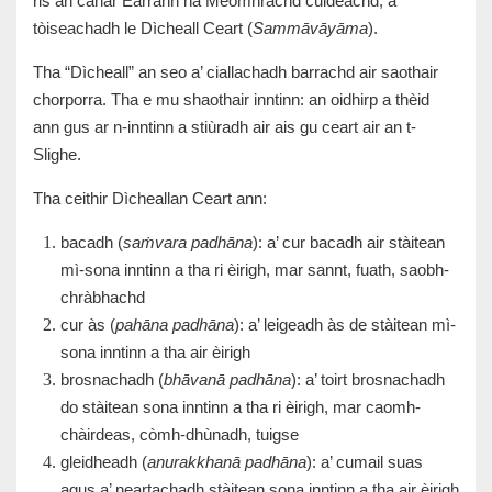
ris an canar Earrann na Meòmhrachd cuideachd, a’
tòiseachadh le Dìcheall Ceart (
Sammāvāyāma
).
Tha “Dìcheall” an seo a’ ciallachadh barrachd air saothair
chorporra. Tha e mu shaothair inntinn: an oidhirp a thèid
ann gus ar n-inntinn a stiùradh air ais gu ceart air an t-
Slighe.
Tha ceithir Dìcheallan Ceart ann:
bacadh (
saṁvara padhāna
): a’ cur bacadh air stàitean
mì-sona inntinn a tha ri èirigh, mar sannt, fuath, saobh-
chràbhachd
cur às (
pahāna padhāna
): a’ leigeadh às de stàitean mì-
sona inntinn a tha air èirigh
brosnachadh (
bhāvanā padhāna
): a’ toirt brosnachadh
do stàitean sona inntinn a tha ri èirigh, mar caomh-
chàirdeas, còmh-dhùnadh, tuigse
gleidheadh (
anurakkhanā padhāna
): a’ cumail suas
agus a’ neartachadh stàitean sona inntinn a tha air èirigh