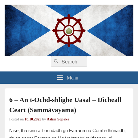
Search
Dhamma sa Ghàidhlig
Dhammadīpa
Search
for:
Menu
6 – An t-Ochd-shlighe Uasal – Dìcheall
Ceart (Sammāvayama)
Posted on
18.10.2025
by
Ashin Sopāka
Nise, tha sinn a’ tionndadh gu Earrann na Còmh-dhùnaidh,