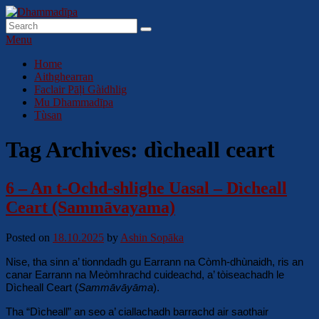
Skip
to
Search
Search
Dhammadīpa
Dhamma sa Ghàidhlig
content
for:
Menu
Primary
Home
Aithghearran
menu
Faclair Pāḷi Gàidhlig
Mu Dhammadīpa
Tùsan
Tag Archives:
dìcheall ceart
6 – An t-Ochd-shlighe Uasal – Dìcheall
Ceart (Sammāvayama)
Posted on
18.10.2025
by
Ashin Sopāka
Nise, tha sinn a’ tionndadh gu Earrann na Còmh-dhùnaidh, ris an
canar Earrann na Meòmhrachd cuideachd, a’ tòiseachadh le
Dìcheall Ceart (
Sammāvāyāma
).
Tha “Dìcheall” an seo a’ ciallachadh barrachd air saothair