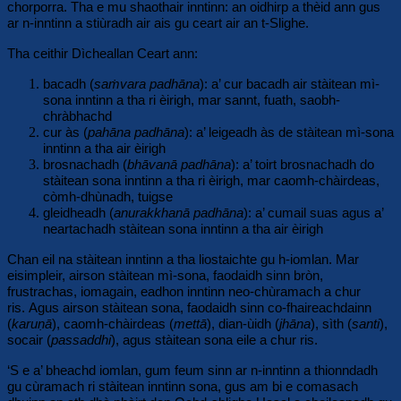
chorporra. Tha e mu shaothair inntinn: an oidhirp a thèid ann gus
ar n-inntinn a stiùradh air ais gu ceart air an t-Slighe.
Tha ceithir Dìcheallan Ceart ann:
bacadh (
saṁvara padhāna
): a’ cur bacadh air stàitean mì-
sona inntinn a tha ri èirigh, mar sannt, fuath, saobh-
chràbhachd
cur às (
pahāna padhāna
): a’ leigeadh às de stàitean mì-sona
inntinn a tha air èirigh
brosnachadh (
bhāvanā padhāna
): a’ toirt brosnachadh do
stàitean sona inntinn a tha ri èirigh, mar caomh-chàirdeas,
còmh-dhùnadh, tuigse
gleidheadh (
anurakkhanā padhāna
): a’ cumail suas agus a’
neartachadh stàitean sona inntinn a tha air èirigh
Chan eil na stàitean inntinn a tha liostaichte gu h-iomlan. Mar
eisimpleir, airson stàitean mì-sona, faodaidh sinn bròn,
frustrachas, iomagain, eadhon inntinn neo-chùramach a chur
ris.
Agus airson stàitean sona, faodaidh sinn co-fhaireachdainn
(
karuṇā
), caomh-chàirdeas (
mettā
), dian-ùidh (
jhāna
), sìth (
santi
),
socair (
passaddhi
), agus stàitean sona eile a chur ris.
‘S e a’ bheachd iomlan, gum feum sinn ar n-inntinn a thionndadh
gu cùramach ri stàitean inntinn sona, gus am bi e comasach