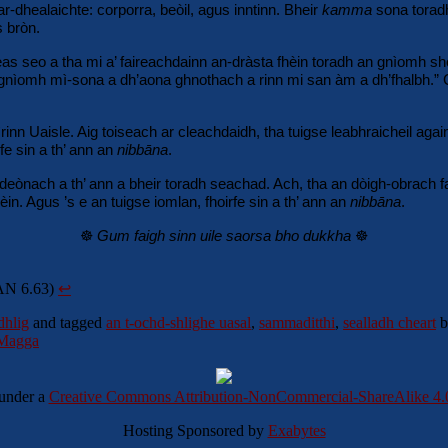
dar-dhealaichte: corporra, beòil, agus inntinn. Bheir
kamma
sona toradh
s bròn.
eas seo a tha mi a’ faireachdainn an-dràsta fhèin toradh an gnìomh shò
 gnìomh mì-sona a dh’aona ghnothach a rinn mi san àm a dh’fhalbh.” Ch
rinn Uaisle. Aig toiseach ar cleachdaidh, tha tuigse leabhraicheil again
fe sin a th’ ann an
nibbāna
.
deònach a th’ ann a bheir toradh seachad. Ach, tha an dòigh-obrach fal
fhèin. Agus ’s e an tuigse iomlan, fhoirfe sin a th’ ann an
nibbāna
.
☸️
Gum faigh sinn uile saorsa bho dukkha
☸️
N 6.63)
↩︎
dhlig
and tagged
an t-ochd-shlighe uasal
,
sammaditthi
,
sealladh cheart
b
 Magga
 under a
Creative Commons Attribution-NonCommercial-ShareAlike 4.0 
Hosting Sponsored by
Exabytes