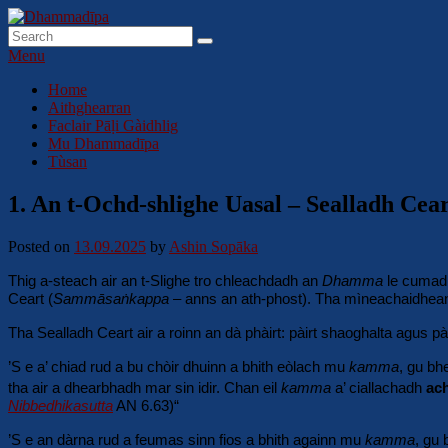
Skip
to
Search
Search
Dhammadīpa
Dhamma sa Ghàidhlig
content
for:
Menu
Primary
Home
Aithghearran
menu
Faclair Pāḷi Gàidhlig
Mu Dhammadīpa
Tùsan
1. An t-Ochd-shlighe Uasal – Sealladh Cea
Posted on
13.09.2025
by
Ashin Sopāka
Thig a-steach air an t-Slighe tro chleachdadh an
Dhamma
le cumadh
Ceart (
Sammāsaṅkappa
– anns an ath-phost). Tha mìneachaidhean sò
Tha Sealladh Ceart air a roinn an dà phàirt: pàirt shaoghalta agus pà
’S e a’ chiad rud a bu chòir dhuinn a bhith eòlach mu
kamma
, gu bh
tha air a dhearbhadh mar sin idir. Chan eil
kamma
a’ ciallachadh
ac
Nibbedhikasutta
AN 6.63)
“
’S e an dàrna rud a feumas sinn fios a bhith againn mu
kamma
, gu