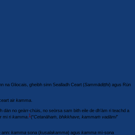
n na Gliocais, gheibh sinn Sealladh Ceart (
Sammādiṭṭhi
) agus Rùn
ceart air
kamma
.
dh dàn no geàrr-chùis, no seòrsa sam bith eile de dh’àm ri teachd a
1
r mi ri
kamma
.
(“
Cetanāhaṁ, bhikkhave, kammaṁ vadāmi
”
a
ann:
kamma
sona (
kusalakamma
) agus
kamma
mì-sona