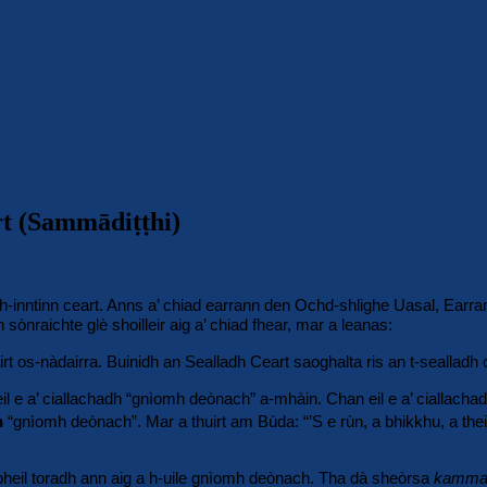
rt (Sammādiṭṭhi)
-inntinn ceart. Anns a’ chiad earrann den Ochd-shlighe Uasal, Earran
nraichte glè shoilleir aig a’ chiad fhear, mar a leanas:
irt os-nàdairra. Buinidh an Sealladh Ceart saoghalta ris an t-sealladh 
eil e a’ ciallachadh “gnìomh deònach” a-mhàin. Chan eil e a’ ciallacha
h
“gnìomh deònach”. Mar a thuirt am Bùda: “’S e rùn, a bhikkhu, a thei
 bheil toradh ann aig a h-uile gnìomh deònach. Tha dà sheòrsa
kamm