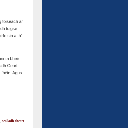
g toiseach ar
idh tuigse
rfe sin a th’
ann a bheir
ladh Ceart
e fhèin. Agus
i
,
sealladh cheart