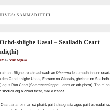
HIVES:
SAMMADITTHI
-Ochd-shlighe Uasal – Sealladh Ceart
diṭṭhi)
2025
by
Ashin Sopāka
 air an t-Slighe tro chleachdadh an
Dhamma
le cumadh-inntinn ceart.
n den Ochd-shlighe Uasal, Earrann na Gliocais, gheibh sinn Sealladh
i
) agus Rùn Ceart (
Sammāsaṅkappa
– anns an ath-phost). Tha mìn
 shoilleir aig a’ chiad fhear, mar a leanas:
Ceart air a roinn an dà phàirt: pàirt shaoghalta agus pàirt os-nàdairra