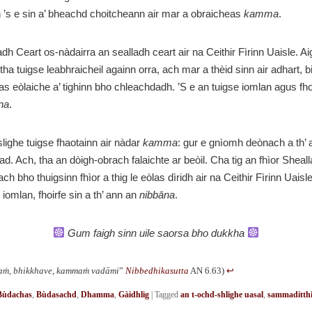
 ’s e sin a’ bheachd choitcheann air mar a obraicheas
kamma
.
adh Ceart os-nàdairra an sealladh ceart air na Ceithir Fìrinn Uaisle. Ai
tha tuigse leabhraicheil againn orra, ach mar a thèid sinn air adhart, b
nas eòlaiche a’ tighinn bho chleachdadh. ’S e an tuigse iomlan agus fhoi
na
.
-slighe tuigse fhaotainn air nàdar
kamma
: gur e gnìomh deònach a th’ 
d. Ach, tha an dòigh-obrach falaichte ar beòil. Cha tig an fhìor Sheal
ch bho thuigsinn fhìor a thig le eòlas dìridh air na Ceithir Fìrinn Uaisl
 iomlan, fhoirfe sin a th’ ann an
nibbāna
.
Gum faigh sinn uile saorsa bho dukkha
aṁ, bhikkhave, kammaṁ vadāmi
”
Nibbedhikasutta
AN 6.63)
↩︎
Bùdachas
,
Bùdasachd
,
Dhamma
,
Gàidhlig
|
Tagged
an t-ochd-shlighe uasal
,
sammaditth