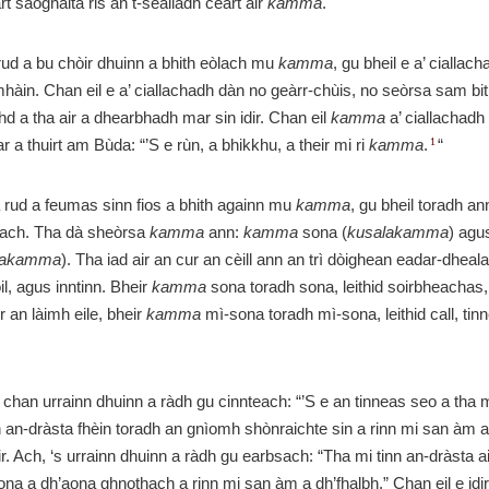
t saoghalta ris an t-sealladh ceart air
kamma
.
 rud a bu chòir dhuinn a bhith eòlach mu
kamma
, gu bheil e a’ cialla
àin. Chan eil e a’ ciallachadh dàn no geàrr-chùis, no seòrsa sam bit
hd a tha air a dhearbhadh mar sin idir. Chan eil
kamma
a’ ciallachadh
 a thuirt am Bùda: “’S e rùn, a bhikkhu, a their mi ri
kamma
.
“
1
 rud a feumas sinn fios a bhith againn mu
kamma
, gu bheil toradh ann
ach. Tha dà sheòrsa
kamma
ann:
kamma
sona (
kusalakamma
) ag
lakamma
). Tha iad air an cur an cèill ann an trì dòighean eadar-dheala
il, agus inntinn. Bheir
kamma
sona toradh sona, leithid soirbheachas,
r an làimh eile, bheir
kamma
mì-sona toradh mì-sona, leithid call, tin
, chan urrainn dhuinn a ràdh gu cinnteach: “’S e an tinneas seo a tha m
 an-dràsta fhèin toradh an gnìomh shònraichte sin a rinn mi san àm a 
r. Ach, ‘s urrainn dhuinn a ràdh gu earbsach: “Tha mi tinn an-dràsta a
a a dh’aona ghnothach a rinn mi san àm a dh’fhalbh.” Chan eil e idi