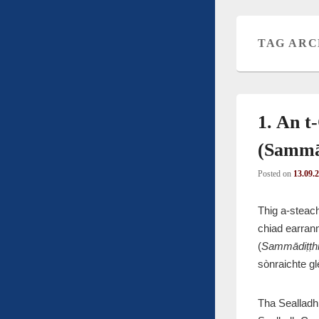
TAG ARC
1. An t
(Sammā
Posted on
13.09.
Thig a-steach
chiad earran
(
Sammādiṭṭh
sònraichte glè
Tha Sealladh 