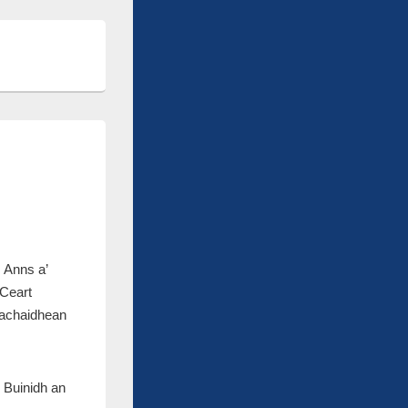
 Anns a’
 Ceart
eachaidhean
. Buinidh an