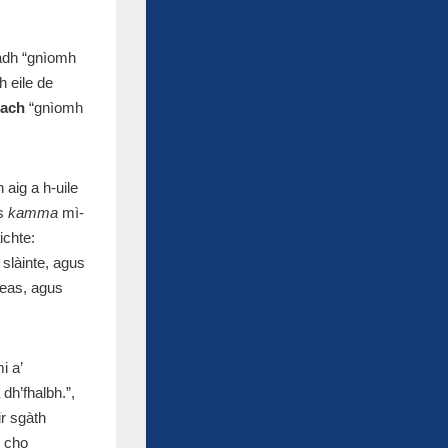
chadh “gnìomh
h eile de
ach
“gnìomh
 aig a h-uile
us
kamma
mì-
ichte:
 slàinte, agus
neas, agus
i a’
dh’fhalbh.”,
ir sgàth
r cho