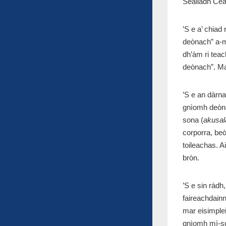
Sealladh Cear
’S e a’ chiad
deònach” a-mh
dh’àm ri teac
deònach”. Mar
’S e an dàrna
gnìomh deòn
sona (
akusa
corporra, beò
toileachas. Ai
bròn.
’S e sin ràdh
faireachdainn
mar eisimplei
gnìomh mì-son