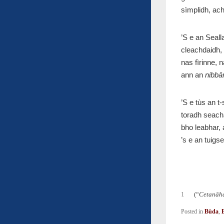
sìmplidh, ach
’S e an Seall
cleachdaidh, 
nas fìrinne, 
ann an
nibbā
’S e tùs an t
toradh seacha
bho leabhar, a
’s e an tuigse
1
(“
Cetanāh
Posted in
Bùda
,