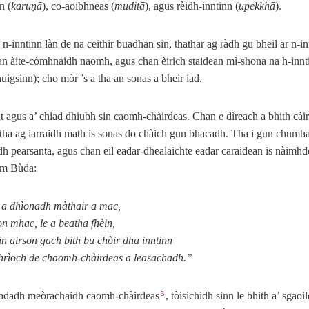
n (
karuṇā
), co-aoibhneas (
muditā
), agus rèidh-inntinn (
upekkhā
).
 n‑inntinn làn de na ceithir buadhan sin, thathar ag ràdh gu bheil ar n‑in
an àite-còmhnaidh naomh, agus chan èirich staidean mì-shona na h‑innti
huigsinn); cho mòr ’s a tha an sonas a bheir iad.
it agus a’ chiad dhiubh sin caomh-chàirdeas. Chan e dìreach a bhith càird
 tha ag iarraidh math is sonas do chàich gun bhacadh. Tha i gun chumha
ràdh pearsanta, agus chan eil eadar-dhealaichte eadar caraidean is nàimhd
 am Bùda:
a dhìonadh màthair a mac,
on mhac, le a beatha fhèin,
in airson gach bith bu chòir dha inntinn
hrìoch de chaomh-chàirdeas a leasachadh.”
hdadh meòrachaidh caomh-chàirdeas
, tòisichidh sinn le bhith a’ sgaoi
3