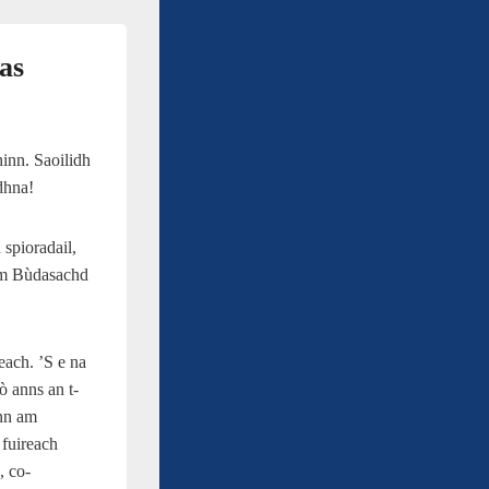
as
inn. Saoilidh
adhna!
 spioradail,
 am Bùdasachd
teach. ’S e na
ò anns an t-
ann am
 fuireach
), co-