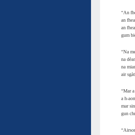
“An fhe
an fhea
an fhea
gum bio
“Na mea
na dèan
na mian
air sgà
“Mar a
a h‑aon
mar sin
gun ch
“Airson