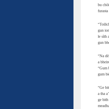
bu chòi
furasta
“Toilic
gun iom
le sìth
gun bh
“Na dè
a bheir
“Gum b
gum bio
“Ge bit
a tha a
ge bith
meadhan