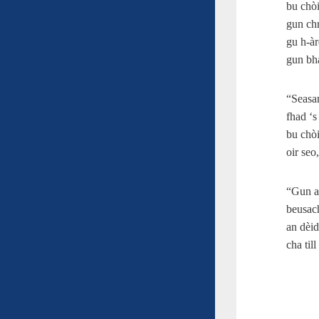
bu chòi
gun ch
gu h‑àr
gun bh
“Seasam
fhad ‘s
bu chò
oir seo
“Gun a 
beusach
an dèid
cha till