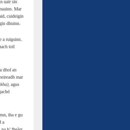
n uair sin
bhuainn. Mar
id, cuideigin
igin dhuinn.
 a ruigsinn.
ach toil
a dhol an
dheireadh mar
kha),
agus
ngachd
rnn, tha e gu
d a
 na b’ fheàrr