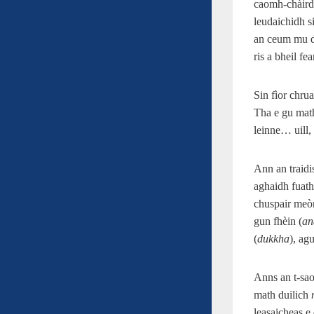
caomh-chàirde
leudaichidh s
an ceum mu dh
ris a bheil fe
Sin fìor chru
Tha e gu math
leinne… uill,
Ann an traidi
aghaidh fuath
chuspair meòr
gun fhèin (
an
(
dukkha
), ag
Anns an t-sao
math duilich
leasaicheas e