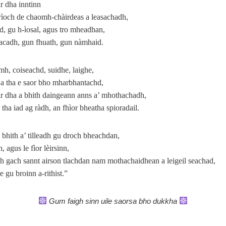
r dha inntinn
rìoch de chaomh-chàirdeas a leasachadh,
d, gu h‑ìosal, agus tro mheadhan,
acadh, gun fhuath, gun nàmhaid.
h, coiseachd, suidhe, laighe,
 a tha e saor bho mharbhantachd,
ir dha a bhith daingeann anns a’ mhothachadh,
, tha iad ag ràdh, an fhìor bheatha spioradail.
bhith a’ tilleadh gu droch bheachdan,
, agus le fìor lèirsinn,
h gach sannt airson tlachdan nam mothachaidhean a leigeil seachad,
 e gu broinn a‑rithist.”
Gum faigh sinn uile saorsa bho dukkha