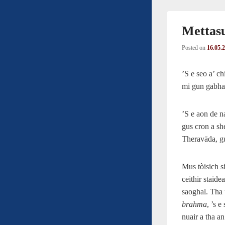
Mettas
Posted on
16.05.
’S e seo a’ c
mi gun gabhain
’S e aon de 
gus cron a sh
Theravāda, gu
Mus tòisich s
ceithir staid
saoghal. Tha
brahma
, ’s 
nuair a tha an