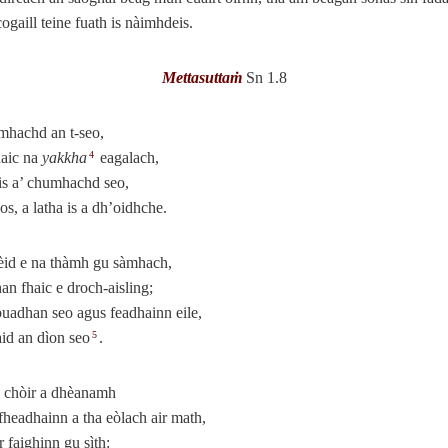
cogaill teine fuath is nàimhdeis.
Mettasuttaṁ
Sn 1.8
mhachd an t‑seo,
haic na
yakkha
eagalach,
4
is a’ chumhachd seo,
os, a latha is a dh’oidhche.
èid e na thàmh gu sàmhach,
an fhaic e droch‑aisling;
uadhan seo agus feadhainn eile,
id an dìon seo
.
5
 chòir a dhèanamh
 fheadhainn a tha eòlach air math,
ir faighinn gu sìth: