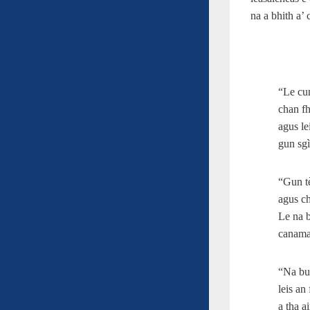
na a bhith a’ 
“Le cu
chan f
agus le
gun sgì
“Gun t
agus ch
Le na b
canama
“Na bu
leis an
a tha a