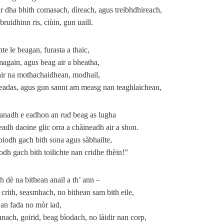
r dha bhith comasach, dìreach, agus treibhdhireach,
 bruidhinn ris, ciùin, gun uaill.
hte le beagan, furasta a thaic,
again, agus beag air a bheatha,
 air na mothachaidhean, modhail,
eadas, agus gun sannt am measg nan teaghlaichean,
anadh e eadhon an rud beag as lugha
eadh daoine glic orra a chàineadh air a shon.
iodh gach bith sona agus sàbhailte,
dh gach bith toilichte nan cridhe fhèin!”
h dè na bithean anail a th’ ann –
’ crith, seasmhach, no bithean sam bith eile,
 an fada no mòr iad,
ach, goirid, beag bìodach, no làidir nan corp,