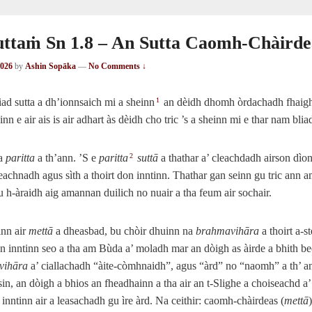
uttaṁ Sn 1.8 – An Sutta Caomh-Chàirde
2026
by
Ashin Sopāka
—
No Comments ↓
hiad sutta a dh’ionnsaich mi a sheinn
an dèidh dhomh òrdachadh fhaigh
1
n e air ais is air adhart às dèidh cho tric ’s a sheinn mi e thar nam bli
na
paritta
a th’ann. ’S e
paritta
suttā
a thathar a’ cleachdadh airson dìon
2
eachnadh agus sìth a thoirt don inntinn. Thathar gan seinn gu tric ann
 h‑àraidh aig amannan duilich no nuair a tha feum air sochair.
inn air
mettā
a dheasbad, bu chòir dhuinn na
brahmavihāra
a thoirt a‑s
ean inntinn seo a tha am Bùda a’ moladh mar an dòigh as àirde a bhith be
vihāra
a’ ciallachadh “àite-còmhnaidh”, agus “àrd” no “naomh” a th’ 
e sin, an dòigh a bhios an fheadhainn a tha air an t‑Slighe a choiseachd a’
 inntinn air a leasachadh gu ìre àrd. Na ceithir: caomh-chàirdeas (
mettā