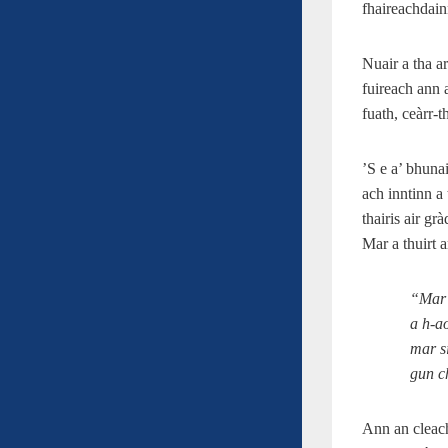
fhaireachdain
Nuair a tha ar
fuireach ann 
fuath, ceàrr-t
’S e a’ bhuna
ach inntinn a
thairis air g
Mar a thuirt
“Mar 
a h‑a
mar s
gun c
Ann an cleac