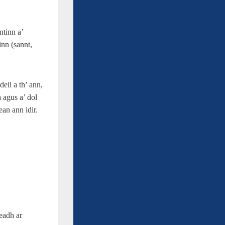
ntinn a’
nn (sannt,
eil a th’ ann,
 agus a’ dol
ean ann idir.
leadh ar