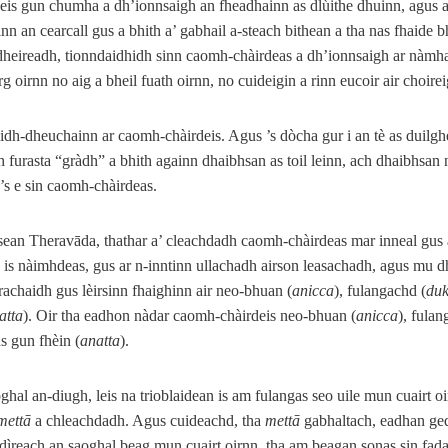
is gun chumha a dh’ionnsaigh an fheadhainn as dlùithe dhuinn, agus a
inn an cearcall gus a bhith a’ gabhail a‑steach bithean a tha nas fhaide 
eireadh, tionndaidhidh sinn caomh-chàirdeas a dh’ionnsaigh ar nàmha
arg oirnn no aig a bheil fuath oirnn, no cuideigin a rinn eucoir air choire
aidh-dheuchainn ar caomh-chàirdeis. Agus ’s dòcha gur i an tè as duilghe
 furasta “gràdh” a bhith againn dhaibhsan as toil leinn, ach dhaibhsan n
 ’s e sin caomh-chàirdeas.
sean Theravāda, thathar a’ cleachdadh caomh-chàirdeas mar inneal gus 
 is nàimhdeas, gus ar n‑inntinn ullachadh airson leasachadh, agus mu 
achaidh gus lèirsinn fhaighinn air neo-bhuan (
anicca
), fulangachd (
duk
atta
). Oir tha eadhon nàdar caomh-chàirdeis neo-bhuan (
anicca
), fula
us gun fhèin (
anatta
).
ghal an-diugh, leis na trioblaidean is am fulangas seo uile mun cuairt oi
mettā
a chleachdadh. Agus cuideachd, tha
mettā
gabhaltach, eadhan ge
 dìreach an saoghal beag mun cuairt oirnn, tha am beagan sonas sin fada