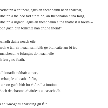
adhainn a chithear, agus an fheadhainn nach fhaicear,
dhainn a tha beò fad air falbh, an fheadhainn a tha faisg,
dhainn a rugadh, agus an fheadhainn a tha fhathast ri breith –
dh gach bith toilichte nan cridhe fhèin!”
lladh duine neach eile,
adh e tàir air neach sam bith ge bith càite am bi iad,
naicheadh e fulangas do neach eile
th fearg no fuath.
 dhìonadh màthair a mac,
 mhac, le a beatha fhèin,
 airson gach bith bu chòir dha inntinn
rìoch de chaomh-chàirdeas a leasachadh.
 an t‑saoghail fharsaing gu lèir