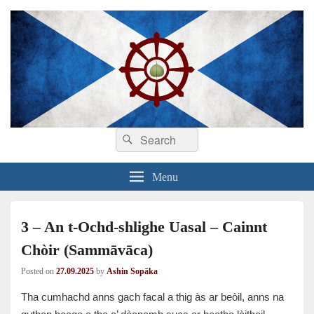
Search
Dhamma sa Ghàidhlig
Dhammadīpa
Search
for:
Menu
3 – An t-Ochd-shlighe Uasal – Cainnt
Chòir (Sammāvāca)
Posted on
27.09.2025
by
Ashin Sopāka
Tha cumhachd anns gach facal a thig às ar beòil, anns na