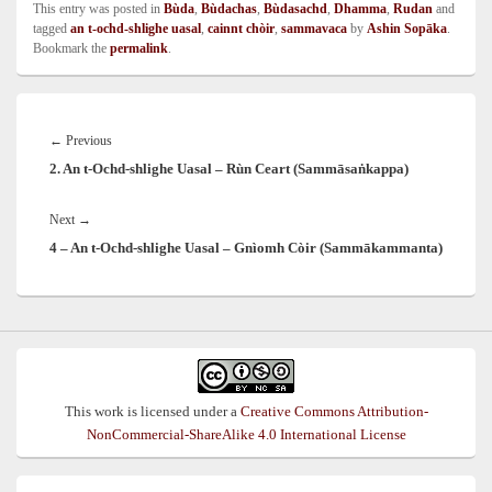
This entry was posted in
Bùda
,
Bùdachas
,
Bùdasachd
,
Dhamma
,
Rudan
and
tagged
an t-ochd-shlighe uasal
,
cainnt chòir
,
sammavaca
by
Ashin Sopāka
.
Bookmark the
permalink
.
Post
navigation
Previous
←
Previous
2. An t-Ochd-shlighe Uasal – Rùn Ceart (Sammāsaṅkappa)
post:
Next
Next
→
4 – An t-Ochd-shlighe Uasal – Gnìomh Còir (Sammākammanta)
post:
This work is licensed under a
Creative Commons Attribution-
NonCommercial-ShareAlike 4.0 International License