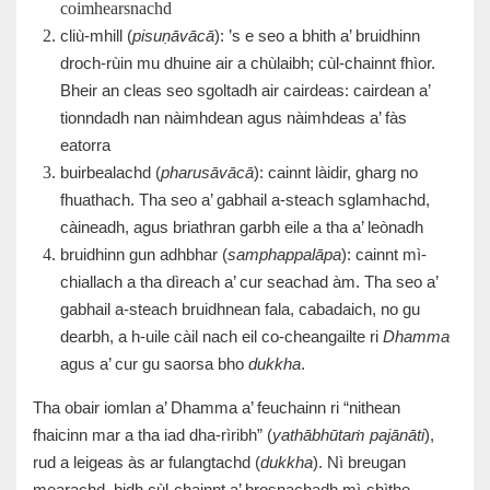
coimhearsnachd
cliù-mhill (
pisuṇāvācā
): ’s e seo a bhith a’ bruidhinn
droch-rùin mu dhuine air a chùlaibh; cùl-chainnt fhìor.
Bheir an cleas seo sgoltadh air cairdeas: cairdean a’
tionndadh nan nàimhdean agus nàimhdeas a’ fàs
eatorra
buirbealachd (
pharusāvācā
): cainnt làidir, gharg no
fhuathach. Tha seo a’ gabhail a-steach sglamhachd,
càineadh, agus briathran garbh eile a tha a’ leònadh
bruidhinn gun adhbhar (
samphappalāpa
): cainnt mì-
chiallach a tha dìreach a’ cur seachad àm. Tha seo a’
gabhail a-steach bruidhnean fala, cabadaich, no gu
dearbh, a h-uile càil nach eil co-cheangailte ri
Dhamma
agus a’ cur gu saorsa bho
dukkha
.
Tha obair iomlan a’ Dhamma a’ feuchainn ri “nithean
fhaicinn mar a tha iad dha-rìribh” (
yathābhūtaṁ pajānāti
),
rud a leigeas às ar fulangtachd (
dukkha
). Nì breugan
mearachd, bidh cùl-chainnt a’ brosnachadh mì-shìthe,