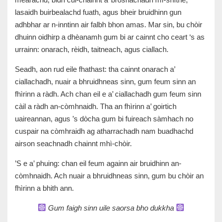
lasaidh buirbealachd fuath, agus bheir bruidhinn gun
adhbhar ar n-inntinn air falbh bhon amas. Mar sin, bu chòir
dhuinn oidhirp a dhèanamh gum bi ar cainnt cho ceart ‘s as
urrainn: onarach, rèidh, taitneach, agus ciallach.
Seadh, aon rud eile fhathast: tha cainnt onarach a’
ciallachadh, nuair a bhruidhneas sinn, gum feum sinn an
fhìrinn a ràdh. Ach chan eil e a’ ciallachadh gum feum sinn
càil a ràdh an-còmhnaidh. Tha an fhìrinn a’ goirtich
uaireannan, agus ’s dòcha gum bi fuireach sàmhach no
cuspair na còmhraidh ag atharrachadh nam buadhachd
airson seachnadh chainnt mhì-chòir.
’S e a’ phuing: chan eil feum againn air bruidhinn an-
còmhnaidh. Ach nuair a bhruidhneas sinn, gum bu chòir an
fhìrinn a bhith ann.
Gum faigh sinn uile saorsa bho dukkha