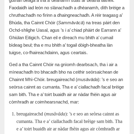
guthan beaga a tha a’ dèanamh suas ar beatha làitheil.
Faodaidh iad leòn no slànachadh a dhèanamh, dìth brèige a
chruthachadh no fìrinn a dhaingneachadh. A rèir teagasg a’
Bhùda, tha Cainnt Chòir (
Sammāvācā
) na treas pàirt den
Ochd-shlighe Uasal, agus ’s i a’ chiad phàirt de Earrann a’
Ghiùlan Eitigich. Chan eil e dìreach mu bhith a’ cumail
bìdeag beul; tha e mu bhith a’ togail dòigh-bheatha làn
tuigse, co-fhaireachdainn, agus ceartais.
Ged a tha Cainnt Chòir na gnìomh dearbsach, tha i air a
mìneachadh tro bhacadh bho na ceithir seòrsaichean de
Chainnt Mhì-Chòir.
breugaireachd (
musāvāda
): ’s e seo an
seòrsa cainnt as cumanta. Tha e a’ ciallachadh facal brèige
sam bith. Tha e a’ toirt buaidh air ar nàdar fhèin agus air
còmhradh ar coimhearsnachd, mar:
breugaireachd (
musāvāda
): ’s e seo an seòrsa cainnt as
cumanta. Tha e a’ ciallachadh facal brèige sam bith. Tha
e a’ toirt buaidh air ar nàdar fhèin agus air còmhradh ar