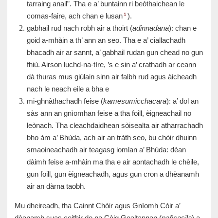
tarraing anail”. Tha e a’ buntainn ri beòthaichean le
1
comas-faire, ach chan e lusan
).
gabhail rud nach robh air a thoirt (
adinnādānā
): chan e
goid a-mhàin a th’ ann an seo. Tha e a’ ciallachadh
bhacadh air ar sannt, a’ gabhail rudan gun chead no gun
fhiù. Airson luchd-na-tìre, ’s e sin a’ crathadh ar ceann
dà thuras mus giùlain sinn air falbh rud agus àicheadh
nach le neach eile a bha e
mi-ghnàthachadh feise (
kāmesumicchācārā
): a’ dol an
sàs ann an gnìomhan feise a tha foill, èigneachail no
leònach. Tha cleachdaidhean sòisealta air atharrachadh
bho àm a’ Bhùda, ach air an tràth seo, bu chòir dhuinn
smaoineachadh air teagasg iomlan a’ Bhùda: dèan
dàimh feise a-mhàin ma tha e air aontachadh le chèile,
gun foill, gun èigneachadh, agus gun cron a dhèanamh
air an dàrna taobh.
Mu dheireadh, tha Cainnt Chòir agus Gnìomh Còir a’
dèanamh suas ceithir de na Còig Gealtannan (
pañcasīla
) a