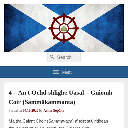
Search
Dhamma sa Ghàidhlig
Dhammadīpa
Search
for:
Menu
4 – An t-Ochd-shlighe Uasal – Gnìomh
Còir (Sammākammanta)
Posted on
04.10.2025
by
Ashin Sopāka
Ma tha Cainnt Chòir (
Sammāvācā
) a’ toirt stiùiridhean