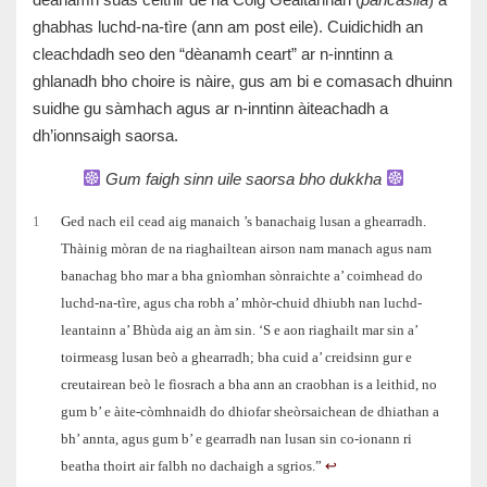
ghabhas luchd-na-tìre (ann am post eile). Cuidichidh an
cleachdadh seo den “dèanamh ceart” ar n-inntinn a
ghlanadh bho choire is nàire, gus am bi e comasach dhuinn
suidhe gu sàmhach agus ar n-inntinn àiteachadh a
dh’ionnsaigh saorsa.
Gum faigh sinn uile saorsa bho dukkha
1
Ged nach eil cead aig manaich ’s banachaig lusan a ghearradh.
Thàinig mòran de na riaghailtean airson nam manach agus nam
banachag bho mar a bha gnìomhan sònraichte a’ coimhead do
luchd-na-tìre, agus cha robh a’ mhòr-chuid dhiubh nan luchd-
leantainn a’ Bhùda aig an àm sin. ‘S e aon riaghailt mar sin a’
toirmeasg lusan beò a ghearradh; bha cuid a’ creidsinn gur e
creutairean beò le fìosrach a bha ann an craobhan is a leithid, no
gum b’ e àite-còmhnaidh do dhiofar sheòrsaichean de dhiathan a
bh’ annta, agus gum b’ e gearradh nan lusan sin co-ionann ri
beatha thoirt air falbh no dachaigh a sgrios.”
↩︎