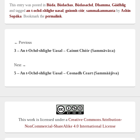
This entry was posted in
Bùda
,
Bùdachas
,
Bùdasachd
,
Dhamma
,
Gàidhlig
and tagged
an t-ochd-shlighe uasal
,
gnìomh còir
,
sammakammanta
by
Ashin
Sopāka
. Bookmark the
permalink
.
Post
navigation
Previous
←
Previous
3 – An t-Ochd-shlighe Uasal – Cainnt Chòir (Sammāvāca)
post:
Next
Next
→
5 – An t-Ochd-shlighe Uasal – Cosnadh Ceart (Sammāājiva)
post:
This work is licensed under a
Creative Commons Attribution-
NonCommercial-ShareAlike 4.0 International License