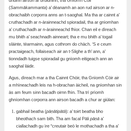
dhuinn airson ar bruidhinn, tha Gnìomh Còir
(
Sammākammanta
) a’ dèanamh an aon rud airson ar n-
obrachaibh corporra anns an t-saoghal. Ma tha ar cainnt a’
cruthachadh ar n-àrainneachd spioradail, tha ar gnìomhan
a’ cruthachadh ar n-àrainneachd fhìor. Chan eil e dìreach
mu bhith a’ seachnadh ainneart; tha e mu bhith a’ togail
slàinte, tèarmainn, agus cothrom do chàch. ‘S e ceum
practaigeach, follaiseach air an t-Slighe a th’ ann, a’
tionndadh tuigse spioradail gu gnìomh eitigeach ann an
saoghal làidir.
Agus, dìreach mar a tha Cainnt Chòir, tha Gnìomh Còir air
a mhìneachadh leis na h-obrachan àicheil, na gnìomhan sin
às am feum sinn bacadh oirnn fhìn. Tha trì prìomh
ghníomhan corporra ann airson bacadh a chur ar giùlan:
gabhail beatha (
pāṇātipātā
): a’ toirt beatha bho
bheothach sam bith. Tha am facal Pāli
pāṇā
a’
ciallachadh gu ìre “creutair beò le mothachadh a tha a’