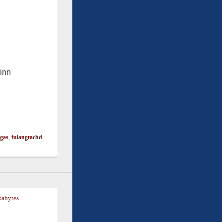
inn
ngas
,
fulangtachd
xabytes