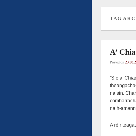
TAG ARC
A’ Chia
Posted on
23.08.
’S e a’ Chia
theangachad
na sin. Chan
comharracha
na h-amanna
A rèir teaga