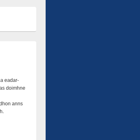
ga eadar-
nas doimhne
adhon anns
h.