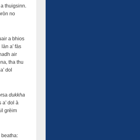
a thuigsinn.
bròn no
uair a bhios
làn a’ fàs
hadh air
na, tha thu
a’ dol
òrsa
dukkha
 a’ dol à
il grèim
 beatha: