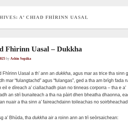
HIVES:
A’ CHIAD FHÌRINN UASAL
d Fhìrinn Uasal – Dukkha
2025
by
Ashin Sopāka
d Fhìrinn Uasal a th’ ann an
dukkha
, agus mar as trice tha sinn 
h mar “fulangtachd” agus “fulangas”, ged a tha am brìgh fada 
 eil e dìreach a’ ciallachadh pian no tinneas corporra – tha e a’
dh an strì bunaiteach a tha na pàirt dhen bheatha dhaonna, e
n nuair a tha sinn a’ faireachdainn toileachas no soirbheachad
sg a’ Bhùda, tha
dukkha
air a roinn ann an trì seòrsaichean: