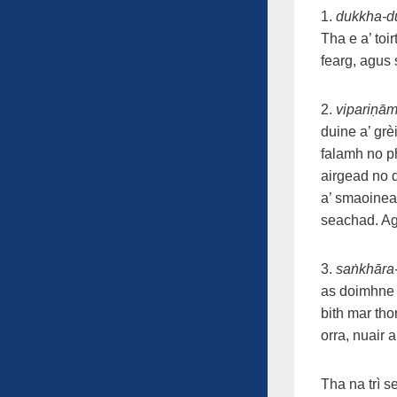
1.
dukkha-d
Tha e a’ toi
fearg, agus 
2.
vipariṇā
duine a’ grè
falamh no p
airgead no d
a’ smaoineac
seachad. Agu
3.
saṅkhāra
as doimhne a
bith mar th
orra, nuair 
Tha na trì 