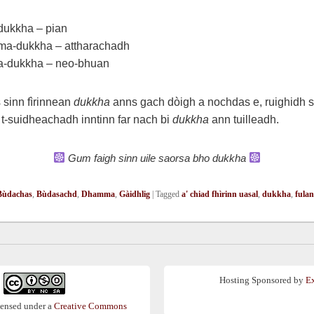
dukkha – pian
āma-dukkha – attharachadh
a-dukkha – neo-bhuan
 sinn fìrinnean
dukkha
anns gach dòigh a nochdas e, ruighidh s
n t-suidheachadh inntinn far nach bi
dukkha
ann tuilleadh.
Gum faigh sinn uile saorsa bho dukkha
Bùdachas
,
Bùdasachd
,
Dhamma
,
Gàidhlig
|
Tagged
a' chiad fhìrinn uasal
,
dukkha
,
fula
Hosting Sponsored by
E
censed under a
Creative Commons