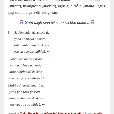
(
anicca
), fulangachd (
dukkha
), agus gun fhèin (
anatta
), agus
thig sinn thuige a dh’aithghearr.
Gum faigh sinn uile saorsa bho dukkha
1
Sabbe saṅkhārā aniccā ti,
yadā paññāya passati,
atha nibbindatī dukkhe –
esa maggo visuddhiyā.
↩︎
2
Sabbe saṅkhārā dukkhā ti,
yadā paññāya passati,
atha nibbindatī dukkhe –
esa maggo visuddhiyā
↩︎
3
Sabbe dhammā anattā ti,
yadā paññāya passati,
atha nibbindatī dukkhe –
esa maggo visuddhiyā.
↩︎
Posted in
Bùda
,
Bùdachas
,
Bùdasachd
,
Dhamma
,
Gàidhlig
|
Tagged
anatta
,