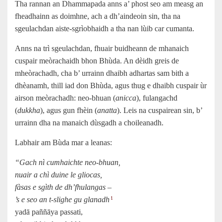
Tha rannan an Dhammapada anns a’ phost seo am measg an
fheadhainn as doimhne, ach a dh’aindeoin sin, tha na
sgeulachdan aiste-sgrìobhaidh a tha nan lùib car cumanta.
Anns na trì sgeulachdan, fhuair buidheann de mhanaich
cuspair meòrachaidh bhon Bhùda. An dèidh greis de
mheòrachadh, cha b’ urrainn dhaibh adhartas sam bith a
dhèanamh, thill iad don Bhùda, agus thug e dhaibh cuspair ùr
airson meòrachadh: neo-bhuan (
anicca
), fulangachd
(
dukkha
), agus gun fhèin (
anatta
). Leis na cuspairean sin, b’
urrainn dha na manaich dùsgadh a choileanadh.
Labhair am Bùda mar a leanas:
“Gach nì cumhaichte neo-bhuan,
nuair a chì duine le gliocas,
fàsas e sgìth de dh’fhulangas –
’s e seo an t-slighe gu glanadh
1
yadā paññāya passati,