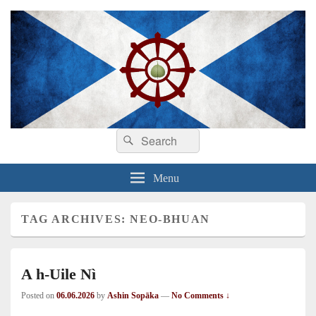
Search
Dhamma sa Ghàidhlig
Dhammadīpa
Search
for:
Menu
TAG ARCHIVES:
NEO-BHUAN
A h-Uile Nì
Posted on
06.06.2026
by
Ashin Sopāka
—
No Comments ↓