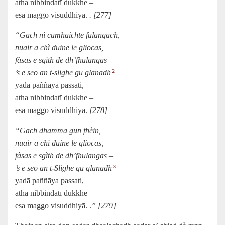
atha nibbindatī dukkhe –
esa maggo visuddhiyā.
. [277]
“Gach nì cumhaichte fulangach,
nuair a chì duine le gliocas,
fàsas e sgìth de dh’fhulangas –
’s e seo an t-slighe gu glanadh
2
yadā paññāya passati,
atha nibbindatī dukkhe –
esa maggo visuddhiyā.
[278]
“Gach dhamma gun fhèin,
nuair a chì duine le gliocas,
fàsas e sgìth de dh’fhulangas –
’s e seo an t-Slighe gu glanadh
3
yadā paññāya passati,
atha nibbindatī dukkhe –
esa maggo visuddhiyā. .
” [279]