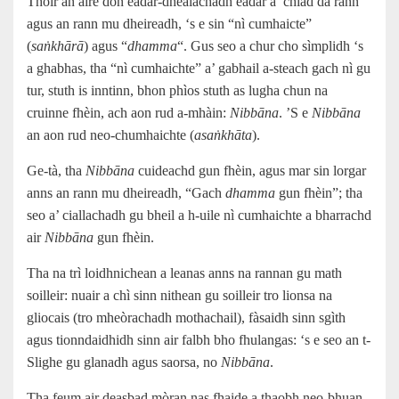
Thoir an aire don eadar-dhealachadh eadar a’ chiad dà rann
agus an rann mu dheireadh, ‘s e sin “nì cumhaicte”
(
saṅkhārā
) agus “
dhamma
“. Gus seo a chur cho sìmplidh ‘s
a ghabhas, tha “nì cumhaichte” a’ gabhail a‑steach gach nì gu
tur, stuth is inntinn, bhon phìos stuth as lugha chun na
cruinne fhèin, ach aon rud a-mhàin:
Nibbāna
. ’S e
Nibbāna
an aon rud neo-chumhaichte (
asaṅkhāta
).
Ge-tà, tha
Nibbāna
cuideachd gun fhèin, agus mar sin lorgar
anns an rann mu dheireadh, “Gach
dhamma
gun fhèin”; tha
seo a’ ciallachadh gu bheil a h-uile nì cumhaichte a bharrachd
air
Nibbāna
gun fhèin.
Tha na trì loidhnichean a leanas anns na rannan gu math
soilleir: nuair a chì sinn nithean gu soilleir tro lionsa na
gliocais (tro mheòrachadh mothachail), fàsaidh sinn sgìth
agus tionndaidhidh sinn air falbh bho fhulangas: ‘s e seo an t-
Slighe gu glanadh agus saorsa, no
Nibbāna
.
Tha feum air deasbad mòran nas fhaide a thaobh neo-bhuan