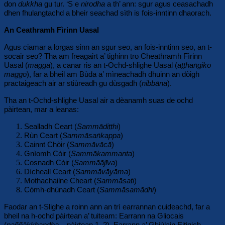
don
dukkha
gu tur. ‘S e
nirodha
a th’ ann: sgur agus ceasachadh
dhen fhulangtachd a bheir seachad sìth is fois-inntinn dhaorach.
An Ceathramh Fìrinn Uasal
Agus ciamar a lorgas sinn an sgur seo, an fois-inntinn seo, an t-
socair seo? Tha am freagairt a’ tighinn tro Cheathramh Fìrinn
Uasal (
magga
), a canar ris an t-Ochd-shlighe Uasal (
aṭṭhaṅgiko
maggo
), far a bheil am Bùda a’ mìneachadh dhuinn an dòigh
practaigeach air ar stiùreadh gu dùsgadh (
nibbāna
).
Tha an t-Ochd-shlighe Uasal air a dèanamh suas de ochd
pàirtean, mar a leanas:
Sealladh Ceart (
Sammādiṭṭhi
)
Rùn Ceart (
Sammāsaṅkappa
)
Cainnt Chòir (
Sammāvācā
)
Gnìomh Còir (
Sammākammanta
)
Cosnadh Còir (
Sammāājīva
)
Dìcheall Ceart (
Sammāvāyāma
)
Mothachailne Cheart (
Sammāsati
)
Còmh-dhùnadh Ceart (
Sammāsamādhi
)
Faodar an t-Slighe a roinn ann an trì earrannan cuideachd, far a
bheil na h-ochd pàirtean a’ tuiteam: Earrann na Gliocais
(
paññākkhandha –
pàirtean 1, 2), Earrann a’ Ghiùlain Eitigich