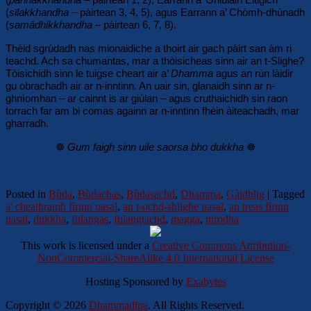
(
sīlakkhandha
– pàirtean 3, 4, 5), agus Earrann a’ Chòmh-dhùnadh
(
samādhikkhandha –
pàirtean 6, 7, 8).
Thèid sgrùdadh nas mionaidiche a thoirt air gach pàirt san àm ri
teachd. Ach sa chumantas, mar a thòisicheas sinn air an t-Slighe?
Tòisichidh sinn le tuigse cheart air a’
Dhamma
agus an rùn làidir
gu obrachadh air ar n-inntinn. An uair sin, glanaidh sinn ar n-
ghnìomhan – ar cainnt is ar giùlan – agus cruthaichidh sin raon
torrach far am bi comas againn ar n-inntinn fhèin àiteachadh, mar
gharradh.
☸️
Gum faigh sinn uile saorsa bho dukkha
☸️
Posted in
Bùda
,
Bùdachas
,
Bùdasachd
,
Dhamma
,
Gàidhlig
|
Tagged
a' cheathramh fìrinn uasal
,
an t-ochd-shlighe uasal
,
an treas fìrinn
uasal
,
dukkha
,
fulangas
,
fulangtachd
,
magga
,
nirodha
This work is licensed under a
Creative Commons Attribution-
NonCommercial-ShareAlike 4.0 International License
Hosting Sponsored by
Exabytes
Copyright © 2026
Dhammadīpa
. All Rights Reserved.