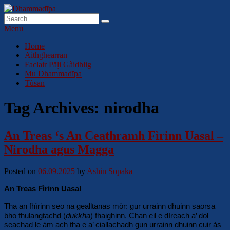
Skip
to
Search
Search
Dhammadīpa
Dhamma sa Ghàidhlig
content
for:
Menu
Primary
Home
Aithghearran
menu
Faclair Pāḷi Gàidhlig
Mu Dhammadīpa
Tùsan
Tag Archives:
nirodha
An Treas ‘s An Ceathramh Fìrinn Uasal –
Nirodha agus Magga
Posted on
06.09.2025
by
Ashin Sopāka
An Treas Fìrinn Uasal
Tha an fhìrinn seo na gealltanas mòr: gur urrainn dhuinn saorsa
bho fhulangtachd (
dukkha
) fhaighinn. Chan eil e dìreach a’ dol
seachad le àm ach tha e a’ ciallachadh gun urrainn dhuinn cuir às