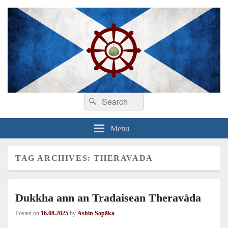
Search
Dhamma sa Ghàidhlig
Dhammadīpa
Search
for:
Menu
TAG ARCHIVES:
THERAVADA
Dukkha ann an Tradaisean Theravāda
Posted on
16.08.2025
by
Ashin Sopāka