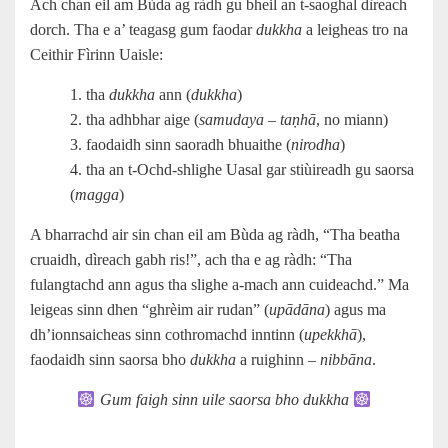
Ach chan eil am Bùda ag ràdh gu bheil an t-saoghal dìreach
dorch. Tha e a’ teagasg gum faodar
dukkha
a leigheas tro na
Ceithir Fìrinn Uaisle:
1. tha
dukkha
ann (
dukkha
)
2. tha adhbhar aige (
samudaya
–
taṇhā
, no miann)
3. faodaidh sinn saoradh bhuaithe (
nirodha
)
4. tha an t-Ochd-shlighe Uasal gar stiùireadh gu saorsa
(
magga
)
A bharrachd air sin chan eil am Bùda ag ràdh, “Tha beatha
cruaidh, dìreach gabh ris!”, ach tha e ag ràdh: “Tha
fulangtachd ann agus tha slighe a-mach ann cuideachd.” Ma
leigeas sinn dhen “ghrèim air rudan” (
upādāna
) agus ma
dh’ionnsaicheas sinn cothromachd inntinn (
upekkhā
),
faodaidh sinn saorsa bho
dukkha
a ruighinn –
nibbāna
.
Gum faigh sinn uile saorsa bho dukkha