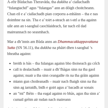
A-rèir Bùdachas Theravāda, tha
dukkha
a’ ciallachadh
“fulangtachd” agus “fulangas” ann an dòigh choitcheann.
Chan eil e a’ ciallachadh pian corporra a-mhàinn – tha e nas
doimhne na sin. Tha e a’ toirt a-steach an t-strì a tha againn
uile ann an t-saoghal caochlaideach, far nach eil dad
maireannach no seasmhach.
Mar a dh’innis am Bùda anns an
Dhammacakkappavattana
Sutta
(SN 56.11), tha
dukkha
na phàirt dhen t-saoghal ‘s
bheatha againn:
breith is bàs – tha fulangas againn bho thoiseach gu crìch
call is dealachadh – nuair a dh’fhàgas sinn na tha gaol
againn; nuair a tha sinn ceangailte ris na tha gràin againn
miann gun choileanadh – nuair nach fhaigh sinn na tha
sinn ag iarraidh, bidh e goirt agus a’ bacadh ar sonais
an “mi” fhèin – tha eagal againn ro bhàs, agus tha sinn a’
cumail grèim air rudan nach maireann