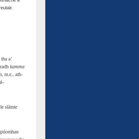
eutair.
 tha a’
oradh
kamma
n, m.e., ath-
ì-
le slàinte
r gnìomhan