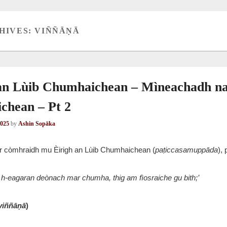
HIVES:
VIÑÑĀṆĀ
 an Lùib Chumhaichean – Mìneachadh n
chean – Pt 2
2025
by
Ashin Sopāka
 ar còmhraidh mu Èirigh an Lùib Chumhaichean (
paṭiccasamuppāda
), 
a h-eagaran deònach mar chumha, thig am fìosraiche gu bith;’
viññāṇā
)