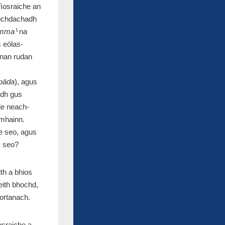
 fìosraiche an
riochdachadh
amma
na
1
 eòlas-
 nan rudan
pāda
), agus
idh gus
le neach-
omhainn.
he seo, agus
s seo?
th a bhios
ith bhochd,
ortanach.
sraiche a