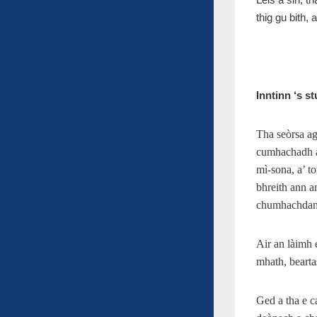
thig gu bith,
Inntinn ‘s st
Tha seòrsa agu
cumhachadh an
mì-sona, a’ to
bhreith ann a
chumhachdan c
Air an làimh 
mhath, bearta
Ged a tha e c