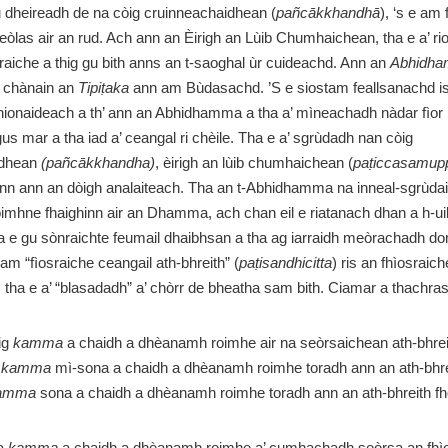
 dheireadh de na còig cruinneachaidhean (
pañcākkhandhā
), ‘s e am
l eòlas air an rud. Ach ann an Èirigh an Lùib Chumhaichean, tha e a’ 
sraiche a thig gu bith anns an t-saoghal ùr cuideachd. Ann an
Abhidh
e chànain an
Tipiṭaka
ann am Bùdasachd. ’S e siostam feallsanachd is
mhionaideach a th’ ann an Abhidhamma a tha a’ mìneachadh nàdar fìor
us mar a tha iad a’ ceangal ri chèile. Tha e a’ sgrùdadh nan còig
idhean
(pañcākkhandha)
, èirigh an lùib chumhaichean (
paṭiccasamup
tinn ann an dòigh analaiteach. Tha an t-Abhidhamma na inneal-sgrùda
oimhne fhaighinn air an Dhamma, ach chan eil e riatanach dhan a h-ui
ha e gu sònraichte feumail dhaibhsan a tha ag iarraidh meòrachadh d
 am “fìosraiche ceangail ath-bhreith” (
paṭisandhicitta
) ris an fhìosraic
 tha e a’ “blasadadh” a’ chòrr de bheatha sam bith. Ciamar a thachra
ig
kamma
a chaidh a dhèanamh roimhe air na seòrsaichean ath-bhrei
r
kamma
mì-sona a chaidh a dhèanamh roimhe toradh ann an ath-bhre
amma
sona a chaidh a dhèanamh roimhe toradh ann an ath-bhreith fh
ha
kamma
a chaidh a dhèanamh roimhe a’ cumhachadh seòrsa an fhìo