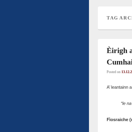
TAG ARC
Èirigh
Cumhai
Posted on
13.12.
A’ leantainn
“le n
Fìosraiche (