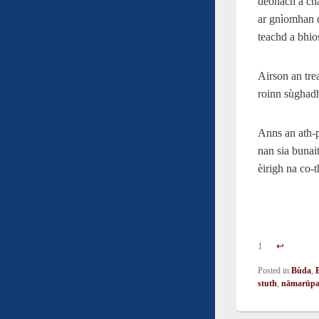
deònach a cha
ar gnìomhan d
teachd a bhio
Airson an tre
roinn sùghadh
Anns an ath-p
nan sia bunai
èirigh na co-t
1
↩︎
Posted in
Bùda
,
stuth
,
nāmarūp