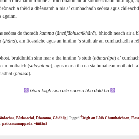
idh a dhèanamh roimhe a’ toirt buaidh air ar suidheachadh an-diugh, a
eònach a thèid a dhèanamh a-nis a’ cumhachadh seòrsa agus càileachd
s againn.
as seòrsa de thoradh
kamma
(
āneñjābhisaṅkhārā
), bhiodh neach air a b
 (
jhāna
), am fìosraiche agus an inntinn ‘s stuth air an cumhachadh a rèi
host, bruidhnidh sinn mar a tha inntinn ’s stuth (
nāmarūpa
) a’ cumhach
tean mothaich (
saḷāyātanā
), agus mar a tha na sia bunaitean mothaich
hadhal (
phassa
).
Gum faigh sinn uile saorsa bho dukkha
Bùdachas
,
Bùdasachd
,
Dhamma
,
Gàidhlig
|
Tagged
Èirigh an Lùib Chumhaichean
,
Fìos
a
,
paticcasamuppada
,
viññāṇā