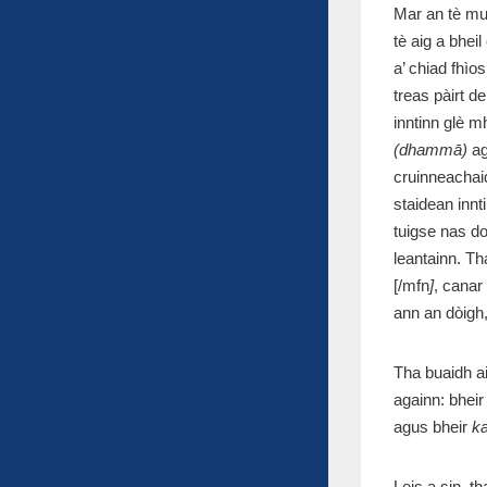
Mar an tè mu
tè aig a bhei
a’ chiad fhìo
treas pàirt d
inntinn glè 
(dhammā)
ag
cruinneacha
staidean inn
tuigse nas d
leantainn. T
[/mfn
]
, canar
ann an dòigh,
Tha buaidh a
againn: bhei
agus bheir
k
Leis a sin, t