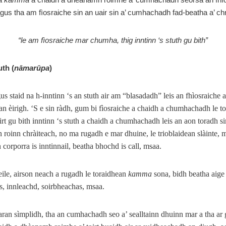
 agus tha am fìosraiche sin an uair sin a’ cumhachadh fad-beatha a’ chr
“le am fìosraiche mar chumha, thig inntinn ‘s stuth gu bith”
uth (
nāmarūpa
)
s staid na h-inntinn ‘s an stuth air am “blasadadh” leis an fhìosraiche a
 èirigh. ‘S e sin ràdh, gum bi fìosraiche a chaidh a chumhachadh le t
irt gu bith inntinn ‘s stuth a chaidh a chumhachadh leis an aon toradh si
n roinn chràiteach, no ma rugadh e mar dhuine, le trioblaidean slàinte, m
orporra is inntinnail, beatha bhochd is call, msaa.
eile, airson neach a rugadh le toraidhean
kamma
sona, bidh beatha aige 
s, innleachd, soirbheachas, msaa.
aran sìmplidh, tha an cumhachadh seo a’ sealltainn dhuinn mar a tha a