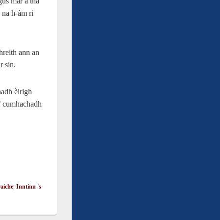
gus mar a tha
 na h-àm ri
hreith ann an
r sin.
adh èirigh
 a’ cumhachadh
raiche
,
Inntinn 's