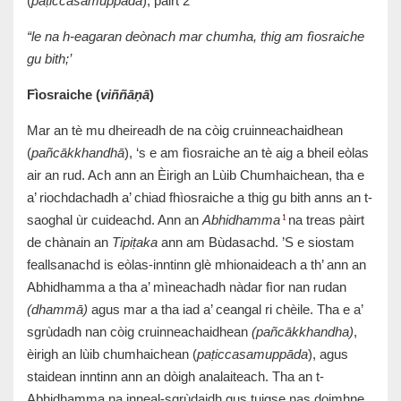
(
paṭiccasamuppāda
), pàirt 2
“le na h-eagaran deònach mar chumha, thig am fìosraiche
gu bith;’
Fìosraiche (
viññāṇā
)
Mar an tè mu dheireadh de na còig cruinneachaidhean
(
pañcākkhandhā
), ‘s e am fìosraiche an tè aig a bheil eòlas
air an rud. Ach ann an Èirigh an Lùib Chumhaichean, tha e
a’ riochdachadh a’ chiad fhìosraiche a thig gu bith anns an t-
saoghal ùr cuideachd. Ann an
Abhidhamma
na treas pàirt
1
de chànain an
Tipiṭaka
ann am Bùdasachd. ’S e siostam
feallsanachd is eòlas-inntinn glè mhionaideach a th’ ann an
Abhidhamma a tha a’ mìneachadh nàdar fìor nan rudan
(dhammā)
agus mar a tha iad a’ ceangal ri chèile. Tha e a’
sgrùdadh nan còig cruinneachaidhean
(pañcākkhandha)
,
èirigh an lùib chumhaichean (
paṭiccasamuppāda
), agus
staidean inntinn ann an dòigh analaiteach. Tha an t-
Abhidhamma na inneal-sgrùdaidh gus tuigse nas doimhne