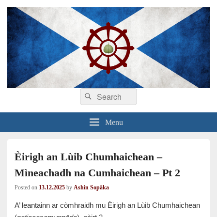
Search
Dhamma sa Ghàidhlig
Dhammadīpa
Search
for:
Menu
Èirigh an Lùib Chumhaichean –
Mìneachadh na Cumhaichean – Pt 2
Posted on
13.12.2025
by
Ashin Sopāka
A’ leantainn ar còmhraidh mu Èirigh an Lùib Chumhaichean