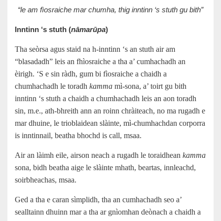
“le am fìosraiche mar chumha, thig inntinn ‘s stuth gu bith”
Inntinn ‘s stuth (
nāmarūpa
)
Tha seòrsa agus staid na h-inntinn ‘s an stuth air am
“blasadadh” leis an fhìosraiche a tha a’ cumhachadh an
èirigh. ‘S e sin ràdh, gum bi fìosraiche a chaidh a
chumhachadh le toradh
kamma
mì-sona, a’ toirt gu bith
inntinn ‘s stuth a chaidh a chumhachadh leis an aon toradh
sin, m.e., ath-bhreith ann an roinn chràiteach, no ma rugadh e
mar dhuine, le trioblaidean slàinte, mì-chumhachdan corporra
is inntinnail, beatha bhochd is call, msaa.
Air an làimh eile, airson neach a rugadh le toraidhean
kamma
sona, bidh beatha aige le slàinte mhath, beartas, innleachd,
soirbheachas, msaa.
Ged a tha e caran sìmplidh, tha an cumhachadh seo a’
sealltainn dhuinn mar a tha ar gnìomhan deònach a chaidh a