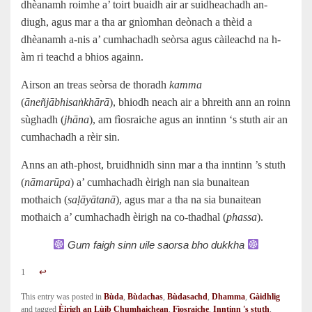
dhèanamh roimhe a’ toirt buaidh air ar suidheachadh an-
diugh, agus mar a tha ar gnìomhan deònach a thèid a
dhèanamh a-nis a’ cumhachadh seòrsa agus càileachd na h-
àm ri teachd a bhios againn.
Airson an treas seòrsa de thoradh
kamma
(
āneñjābhisaṅkhārā
), bhiodh neach air a bhreith ann an roinn
sùghadh (
jhāna
), am fìosraiche agus an inntinn ‘s stuth air an
cumhachadh a rèir sin.
Anns an ath-phost, bruidhnidh sinn mar a tha inntinn ’s stuth
(
nāmarūpa
) a’ cumhachadh èirigh nan sia bunaitean
mothaich (
saḷāyātanā
), agus mar a tha na sia bunaitean
mothaich a’ cumhachadh èirigh na co-thadhal (
phassa
).
Gum faigh sinn uile saorsa bho dukkha
1
↩︎
This entry was posted in
Bùda
,
Bùdachas
,
Bùdasachd
,
Dhamma
,
Gàidhlig
and tagged
Èirigh an Lùib Chumhaichean
,
Fìosraiche
,
Inntinn 's stuth
,