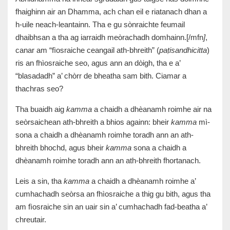
fhaighinn air an Dhamma, ach chan eil e riatanach dhan a
h-uile neach-leantainn. Tha e gu sònraichte feumail
dhaibhsan a tha ag iarraidh meòrachadh domhainn.[/mfn
]
,
canar am “fìosraiche ceangail ath-bhreith” (
paṭisandhicitta
)
ris an fhìosraiche seo, agus ann an dòigh, tha e a’
“blasadadh” a’ chòrr de bheatha sam bith. Ciamar a
thachras seo?
Tha buaidh aig
kamma
a chaidh a dhèanamh roimhe air na
seòrsaichean ath-bhreith a bhios againn: bheir
kamma
mì-
sona a chaidh a dhèanamh roimhe toradh ann an ath-
bhreith bhochd, agus bheir
kamma
sona a chaidh a
dhèanamh roimhe toradh ann an ath-bhreith fhortanach.
Leis a sin, tha
kamma
a chaidh a dhèanamh roimhe a’
cumhachadh seòrsa an fhìosraiche a thig gu bith, agus tha
am fìosraiche sin an uair sin a’ cumhachadh fad-beatha a’
chreutair.