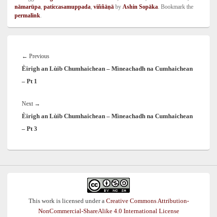
nāmarūpa
,
paticcasamuppada
,
viññāṇā
by
Ashin Sopāka
. Bookmark the
permalink
.
Post
navigation
Previous
←
Previous
Èirigh an Lùib Chumhaichean – Mìneachadh na Cumhaichean
post:
– Pt 1
Next
Next
→
Èirigh an Lùib Chumhaichean – Mìneachadh na Cumhaichean
post:
– Pt 3
This work is licensed under a
Creative Commons Attribution-
NonCommercial-ShareAlike 4.0 International License