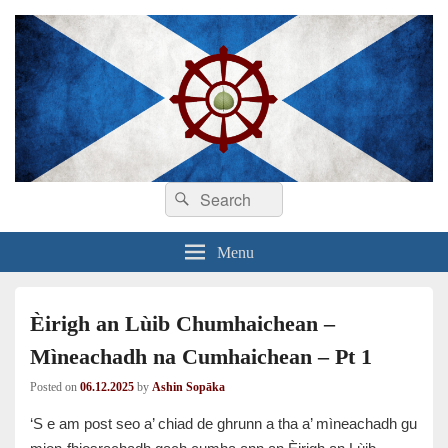
Search
Dhamma sa Ghàidhlig
Dhammadīpa
Search
for:
Menu
Èirigh an Lùib Chumhaichean –
Mìneachadh na Cumhaichean – Pt 1
Posted on
06.12.2025
by
Ashin Sopāka
‘S e am post seo a’ chiad de ghrunn a tha a’ mìneachadh gu