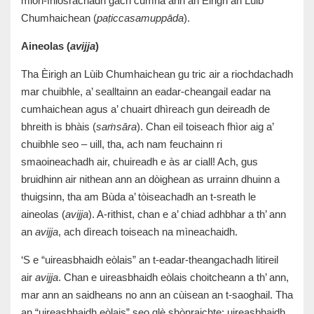
mion-fhiosrachadh gach cumha ann an Èirigh an Lùib
Chumhaichean (
paṭiccasamuppāda
).
Aineolas (
avijja
)
Tha Èirigh an Lùib Chumhaichean gu tric air a riochdachadh
mar chuibhle, a’ sealltainn an eadar-cheangail eadar na
cumhaichean agus a’ chuairt dhìreach gun deireadh de
bhreith is bhàis (
saṁsāra
). Chan eil toiseach fhìor aig a’
chuibhle seo – uill, tha, ach nam feuchainn ri
smaoineachadh air, chuireadh e às ar ciall! Ach, gus
bruidhinn air nithean ann an dòighean as urrainn dhuinn a
thuigsinn, tha am Bùda a’ tòiseachadh an t-sreath le
aineolas (
avijja
). A-rithist, chan e a’ chiad adhbhar a th’ ann
an
avijja
, ach dìreach toiseach na mìneachaidh.
‘S e “uireasbhaidh eòlais” an t-eadar-theangachadh litireil
air
avijja
. Chan e uireasbhaidh eòlais choitcheann a th’ ann,
mar ann an saidheans no ann an cùisean an t-saoghail. Tha
an “uireasbhaidh eòlais” seo glè shònraichte: uireasbhaidh