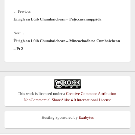
Post
navigation
Previous
←
Previous
Èirigh an Lùib Chumhaichean – Paṭiccasamuppāda
post:
Next
Next
→
Èirigh an Lùib Chumhaichean – Mìneachadh na Cumhaichean
post:
– Pt 2
This work is licensed under a
Creative Commons Attribution-
NonCommercial-ShareAlike 4.0 International License
Hosting Sponsored by
Exabytes