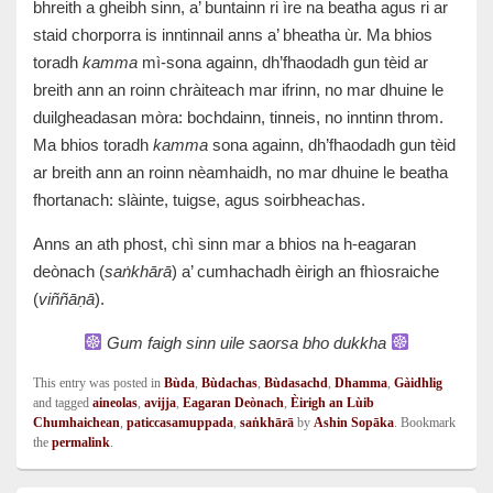
bhreith a gheibh sinn, a’ buntainn ri ìre na beatha agus ri ar
staid chorporra is inntinnail anns a’ bheatha ùr. Ma bhios
toradh
kamma
mì-sona againn, dh’fhaodadh gun tèid ar
breith ann an roinn chràiteach mar ifrinn, no mar dhuine le
duilgheadasan mòra: bochdainn, tinneis, no inntinn throm.
Ma bhios toradh
kamma
sona againn, dh’fhaodadh gun tèid
ar breith ann an roinn nèamhaidh, no mar dhuine le beatha
fhortanach: slàinte, tuigse, agus soirbheachas.
Anns an ath phost, chì sinn mar a bhios na h-eagaran
deònach (
saṅkhārā
) a’ cumhachadh èirigh an fhìosraiche
(
viññāṇā
).
Gum faigh sinn uile saorsa bho dukkha
This entry was posted in
Bùda
,
Bùdachas
,
Bùdasachd
,
Dhamma
,
Gàidhlig
and tagged
aineolas
,
avijja
,
Eagaran Deònach
,
Èirigh an Lùib
Chumhaichean
,
paticcasamuppada
,
saṅkhārā
by
Ashin Sopāka
. Bookmark
the
permalink
.