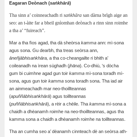
Eagaran Deònach (
saṅkhārā
)
Tha sinn a’ coinneachadh ri
saṅkhāra
san dàrna brìgh aige an
seo: an t-àite far a bheil gnìomhan deònach a rinn sinn roimhe
a tha a’ “fuireach”.
Mar a tha fìos agad, tha dà sheòrsa
kamma
ann: mì-sona
agus sona. Gu dearbh, tha treas seòrsa ann,
āneñjābhisaṅkhāra,
a tha co-cheangailte ri bhith a’
coileanadh na ìrean sùghadh (
jhāna
). Co-dhiù, ‘s dòcha
gum bi cuimhne agad gun toir
kamma
mì-sona toradh mì-
sona, agus gun toir
kamma
sona toradh sona. Tha iad air
an ainmeachadh mar neo-thoillteannas
(
apuññābhisaṅkhārā
) agus toillteannas
(
puññābhisaṅkhārā
), a rèir a chèile. Tha
kamma
mì-sona a
chaidh a dhèanamh roimhe na neo-thoillteannas, agus tha
kamma sona a chaidh a dhèanamh roimhe na toillteannas.
Tha an cumha seo a’ dèanamh cinnteach dè an seòrsa ath-