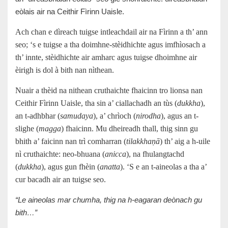
eòlais air na Ceithir Fìrinn Uaisle.
Ach chan e dìreach tuigse intleachdail air na Fìrinn a th’ ann
seo; ‘s e tuigse a tha doimhne-stèidhichte agus imfhìosach a
th’ innte, stèidhichte air amharc agus tuigse dhoimhne air
èirigh is dol à bith nan nìthean.
Nuair a thèid na nithean cruthaichte fhaicinn tro lionsa nan
Ceithir Fìrinn Uaisle, tha sin a’ ciallachadh an tùs (
dukkha
),
an t-adhbhar (
samudaya
), a’ chrìoch (
nirodha
), agus an t-
slighe (
magga
) fhaicinn. Mu dheireadh thall, thig sinn gu
bhith a’ faicinn nan trì comharran (
tilakkhaṇā
) th’ aig a h-uile
nì cruthaichte: neo-bhuana (
anicca
), na fhulangtachd
(
dukkha
), agus gun fhèin (
anatta
). ‘S e an t-aineolas a tha a’
cur bacadh air an tuigse seo.
“Le aineolas mar chumha, thig na h-eagaran deònach gu
bith…”