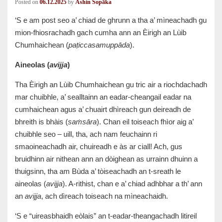
Posted on
06.12.2025
by
Ashin Sopāka
‘S e am post seo a’ chiad de ghrunn a tha a’ mìneachadh gu
mion-fhiosrachadh gach cumha ann an Èirigh an Lùib
Chumhaichean (
paṭiccasamuppāda
).
Aineolas (
avijja
)
Tha Èirigh an Lùib Chumhaichean gu tric air a riochdachadh
mar chuibhle, a’ sealltainn an eadar-cheangail eadar na
cumhaichean agus a’ chuairt dhìreach gun deireadh de
bhreith is bhàis (
saṁsāra
). Chan eil toiseach fhìor aig a’
chuibhle seo – uill, tha, ach nam feuchainn ri
smaoineachadh air, chuireadh e às ar ciall! Ach, gus
bruidhinn air nithean ann an dòighean as urrainn dhuinn a
thuigsinn, tha am Bùda a’ tòiseachadh an t-sreath le
aineolas (
avijja
). A-rithist, chan e a’ chiad adhbhar a th’ ann
an
avijja
, ach dìreach toiseach na mìneachaidh.
‘S e “uireasbhaidh eòlais” an t-eadar-theangachadh litireil