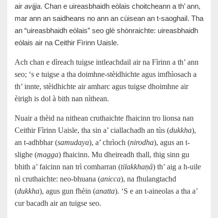
air
avijja
. Chan e uireasbhaidh eòlais choitcheann a th’ ann,
mar ann an saidheans no ann an cùisean an t-saoghail. Tha
an “uireasbhaidh eòlais” seo glè shònraichte: uireasbhaidh
eòlais air na Ceithir Fìrinn Uaisle.
Ach chan e dìreach tuigse intleachdail air na Fìrinn a th’ ann
seo; ‘s e tuigse a tha doimhne-stèidhichte agus imfhìosach a
th’ innte, stèidhichte air amharc agus tuigse dhoimhne air
èirigh is dol à bith nan nìthean.
Nuair a thèid na nithean cruthaichte fhaicinn tro lionsa nan
Ceithir Fìrinn Uaisle, tha sin a’ ciallachadh an tùs (
dukkha
),
an t-adhbhar (
samudaya
), a’ chrìoch (
nirodha
), agus an t-
slighe (
magga
) fhaicinn. Mu dheireadh thall, thig sinn gu
bhith a’ faicinn nan trì comharran (
tilakkhaṇā
) th’ aig a h-uile
nì cruthaichte: neo-bhuana (
anicca
), na fhulangtachd
(
dukkha
), agus gun fhèin (
anatta
). ‘S e an t-aineolas a tha a’
cur bacadh air an tuigse seo.