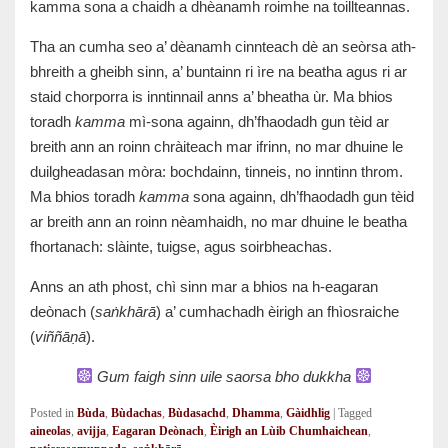
kamma sona a chaidh a dhèanamh roimhe na toillteannas.
Tha an cumha seo a’ dèanamh cinnteach dè an seòrsa ath-
bhreith a gheibh sinn, a’ buntainn ri ìre na beatha agus ri ar
staid chorporra is inntinnail anns a’ bheatha ùr. Ma bhios
toradh
kamma
mì-sona againn, dh’fhaodadh gun tèid ar
breith ann an roinn chràiteach mar ifrinn, no mar dhuine le
duilgheadasan mòra: bochdainn, tinneis, no inntinn throm.
Ma bhios toradh
kamma
sona againn, dh’fhaodadh gun tèid
ar breith ann an roinn nèamhaidh, no mar dhuine le beatha
fhortanach: slàinte, tuigse, agus soirbheachas.
Anns an ath phost, chì sinn mar a bhios na h-eagaran
deònach (
saṅkhārā
) a’ cumhachadh èirigh an fhìosraiche
(
viññāṇā
).
Gum faigh sinn uile saorsa bho dukkha
Posted in
Bùda
,
Bùdachas
,
Bùdasachd
,
Dhamma
,
Gàidhlig
|
Tagged
aineolas
,
avijja
,
Eagaran Deònach
,
Èirigh an Lùib Chumhaichean
,