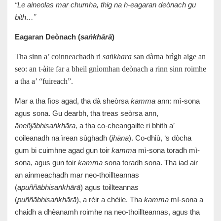
“Le aineolas mar chumha, thig na h-eagaran deònach gu
bith…”
Eagaran Deònach (
saṅkhārā
)
Tha sinn a’ coinneachadh ri
saṅkhāra
san dàrna brìgh aige an
seo: an t-àite far a bheil gnìomhan deònach a rinn sinn roimhe
a tha a’ “fuireach”.
Mar a tha fìos agad, tha dà sheòrsa
kamma
ann: mì-sona
agus sona. Gu dearbh, tha treas seòrsa ann,
āneñjābhisaṅkhāra,
a tha co-cheangailte ri bhith a’
coileanadh na ìrean sùghadh (
jhāna
). Co-dhiù, ‘s dòcha
gum bi cuimhne agad gun toir
kamma
mì-sona toradh mì-
sona, agus gun toir
kamma
sona toradh sona. Tha iad air
an ainmeachadh mar neo-thoillteannas
(
apuññābhisaṅkhārā
) agus toillteannas
(
puññābhisaṅkhārā
), a rèir a chèile. Tha
kamma
mì-sona a
chaidh a dhèanamh roimhe na neo-thoillteannas, agus tha