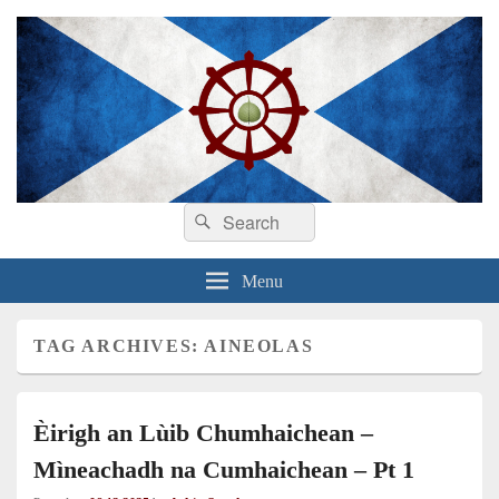
Search
Dhamma sa Ghàidhlig
Dhammadīpa
Search
for:
Menu
TAG ARCHIVES:
AINEOLAS
Èirigh an Lùib Chumhaichean –
Mìneachadh na Cumhaichean – Pt 1