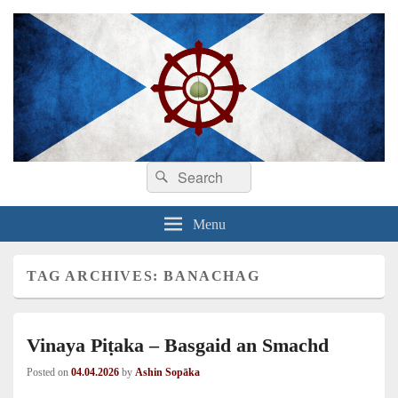
Search
Dhamma sa Ghàidhlig
Dhammadīpa
Search
for:
Menu
TAG ARCHIVES:
BANACHAG
Vinaya Piṭaka – Basgaid an Smachd
Posted on
04.04.2026
by
Ashin Sopāka