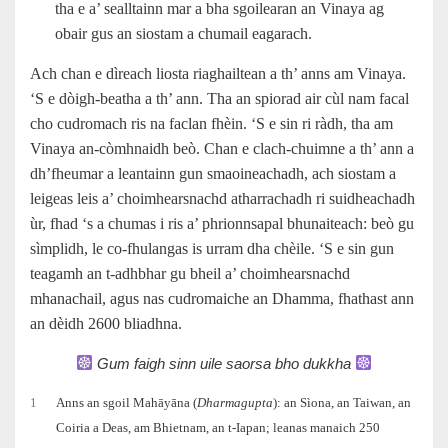
tha e a’ sealltainn mar a bha sgoilearan an Vinaya ag
obair gus an siostam a chumail eagarach.
Ach chan e dìreach liosta riaghailtean a th’ anns am Vinaya.
‘S e dòigh‑beatha a th’ ann. Tha an spiorad air cùl nam facal
cho cudromach ris na faclan fhèin. ‘S e sin ri ràdh, tha am
Vinaya an‑còmhnaidh beò. Chan e clach-chuimne a th’ ann a
dh’fheumar a leantainn gun smaoineachadh, ach siostam a
leigeas leis a’ choimhearsnachd atharrachadh ri suidheachadh
ùr, fhad ‘s a chumas i ris a’ phrionnsapal bhunaiteach: beò gu
sìmplidh, le co‑fhulangas is urram dha chèile. ‘S e sin gun
teagamh an t-adhbhar gu bheil a’ choimhearsnachd
mhanachail, agus nas cudromaiche an Dhamma, fhathast ann
an dèidh 2600 bliadhna.
Gum faigh sinn uile saorsa bho dukkha
1
Anns an sgoil Mahāyāna (
Dharmagupta
): an Sìona, an Taiwan, an
Coiria a Deas, am Bhietnam, an t-Iapan; leanas manaich 250