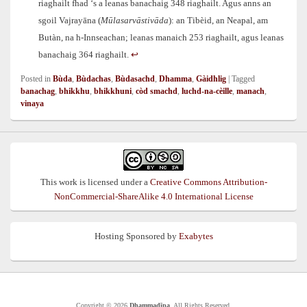
riaghailt fhad ‘s a leanas banachaig 348 riaghailt. Agus anns an
sgoil Vajrayāna (
Mūlasarvāstivāda
): an Tibèid, an Neapal, am
Butàn, na h-Innseachan; leanas manaich 253 riaghailt, agus leanas
banachaig 364 riaghailt.
↩︎
Posted in
Bùda
,
Bùdachas
,
Bùdasachd
,
Dhamma
,
Gàidhlig
|
Tagged
banachag
,
bhikkhu
,
bhikkhuni
,
còd smachd
,
luchd-na-cèille
,
manach
,
vinaya
This work is licensed under a
Creative Commons Attribution-
NonCommercial-ShareAlike 4.0 International License
Hosting Sponsored by
Exabytes
Copyright © 2026
Dhammadīpa
. All Rights Reserved.