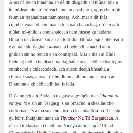
Anns na deich bliadhna an dèidh dùsgadh a’ Bhùda, bha a
luchd-leantainn a’ fuireach ann an co-sheirm, agus cha robh
feum air riaghailtean nam measg. Ach, mar a dh’fhàs
coimhearsnachd nam manach ‘s nam banachag, dh’èireadh
giùlan mì-ghlic is connspaidean nam measg gu nàdarra.
Bhiodh na cùisean sin air an toirt don Bhùda, agus bheireadh
e an uair sin riaghailt a-mach a bheireadh smachd air a’
ghiùlan sin no rèitich e an connspaid. Mar a tha am Bùda
fhèin ag ràdh, cha deach na riaghailtean a stèidheachadh gus
cumhachd a chleachdadh, ach airson deagh bheatha a
chumail suas, airson a’ bhuidhinn a dhìon, agus airson an
Dhamma a ghleidheadh fad is fada.
Dh’ainmich am Bùda an teagasg aige fhèin mar
Dhamma-
vinaya
, ‘s e sin an Teagasg ‘s an Smachd, a sheallas cho
cudromach ’s a tha smachd airson cleachdadh sona. Tha sin
gu lèir ri fhaighinn anns an
Tipiṭaka:
Na Trì Basgaidean.
A
rèir an tradaisean, chaidh am Vinaya aithris aig a’ Chiad
Chomhairle le
Upāli
Urramach, a bha air ainmeachadh leis a’