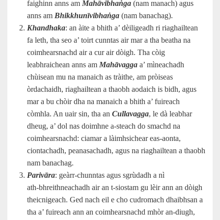
faighinn anns am
Mahāvibhaṅga
(nam manach) agus
anns am
Bhikkhunīvibhaṅga
(nam banachag).
Khandhaka
: an àite a bhith a’ dèiligeadh ri riaghailtean
fa leth, tha seo a’ toirt cunntas air mar a tha beatha na
coimhearsnachd air a cur air dòigh. Tha còig
leabhraichean anns am
Mahāvagga
a’ mìneachadh
chùisean mu na manaich as tràithe, am pròiseas
òrdachaidh, riaghailtean a thaobh aodaich is bidh, agus
mar a bu chòir dha na manaich a bhith a’ fuireach
còmhla. An uair sin, tha an
Cullavagga
, le dà leabhar
dheug, a’ dol nas doimhne a‑steach do smachd na
coimhearsnachd: ciamar a làimhsichear eas-aonta,
ciontachadh, peanasachadh, agus na riaghailtean a thaobh
nam banachag.
Parivāra
: geàrr‑chunntas agus sgrùdadh a nì
ath‑bhreithneachadh air an t‑siostam gu lèir ann an dòigh
theicnigeach. Ged nach eil e cho cudromach dhaibhsan a
tha a’ fuireach ann an coimhearsnachd mhòr an‑diugh,