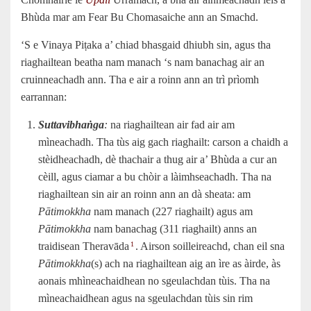
Bhùda mar am Fear Bu Chomasaiche ann an Smachd.
‘S e Vinaya Piṭaka a’ chiad bhasgaid dhiubh sin, agus tha
riaghailtean beatha nam manach ‘s nam banachag air an
cruinneachadh ann. Tha e air a roinn ann an trì prìomh
earrannan:
Suttavibhaṅga
:
na riaghailtean air fad air am
mìneachadh. Tha tùs aig gach riaghailt: carson a chaidh a
stèidheachadh, dè thachair a thug air a’ Bhùda a cur an
cèill, agus ciamar a bu chòir a làimhseachadh. Tha na
riaghailtean sin air an roinn ann an dà sheata: am
Pātimokkha
nam manach (227 riaghailt) agus am
Pātimokkha
nam banachag (311 riaghailt) anns an
traidisean Theravāda
. Airson soilleireachd, chan eil sna
1
Pātimokkha
(s) ach na riaghailtean aig an ìre as àirde, às
aonais mhìneachaidhean no sgeulachdan tùis. Tha na
mìneachaidhean agus na sgeulachdan tùis sin rim