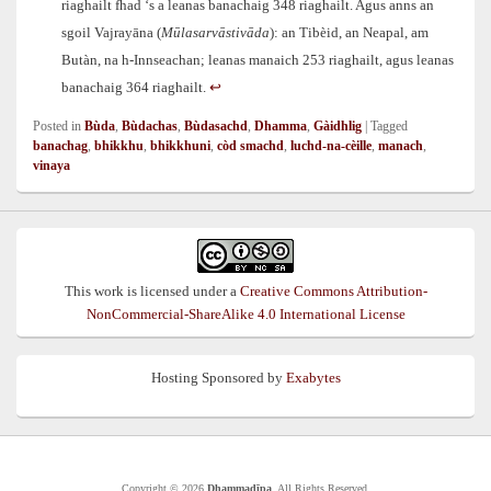
riaghailt fhad ‘s a leanas banachaig 348 riaghailt. Agus anns an
sgoil Vajrayāna (
Mūlasarvāstivāda
): an Tibèid, an Neapal, am
Butàn, na h-Innseachan; leanas manaich 253 riaghailt, agus leanas
banachaig 364 riaghailt.
↩︎
Posted in
Bùda
,
Bùdachas
,
Bùdasachd
,
Dhamma
,
Gàidhlig
|
Tagged
banachag
,
bhikkhu
,
bhikkhuni
,
còd smachd
,
luchd-na-cèille
,
manach
,
vinaya
This work is licensed under a
Creative Commons Attribution-
NonCommercial-ShareAlike 4.0 International License
Hosting Sponsored by
Exabytes
Copyright © 2026
Dhammadīpa
. All Rights Reserved.