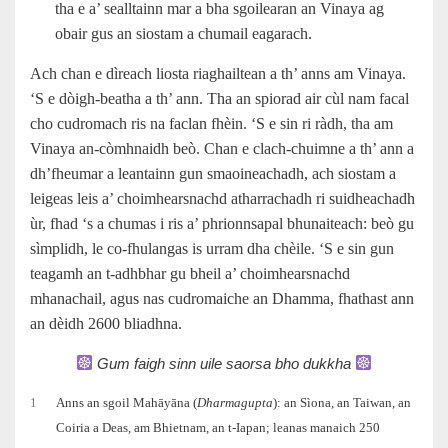
tha e a’ sealltainn mar a bha sgoilearan an Vinaya ag
obair gus an siostam a chumail eagarach.
Ach chan e dìreach liosta riaghailtean a th’ anns am Vinaya.
‘S e dòigh‑beatha a th’ ann. Tha an spiorad air cùl nam facal
cho cudromach ris na faclan fhèin. ‘S e sin ri ràdh, tha am
Vinaya an‑còmhnaidh beò. Chan e clach-chuimne a th’ ann a
dh’fheumar a leantainn gun smaoineachadh, ach siostam a
leigeas leis a’ choimhearsnachd atharrachadh ri suidheachadh
ùr, fhad ‘s a chumas i ris a’ phrionnsapal bhunaiteach: beò gu
sìmplidh, le co‑fhulangas is urram dha chèile. ‘S e sin gun
teagamh an t-adhbhar gu bheil a’ choimhearsnachd
mhanachail, agus nas cudromaiche an Dhamma, fhathast ann
an dèidh 2600 bliadhna.
Gum faigh sinn uile saorsa bho dukkha
1
Anns an sgoil Mahāyāna (
Dharmagupta
): an Sìona, an Taiwan, an
Coiria a Deas, am Bhietnam, an t-Iapan; leanas manaich 250