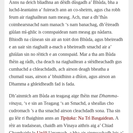
Anns na deich bliadhna an dèidh dùsgadh a’ Bhùda, bha a
luchd-leantainn a’ fuireach ann an co-sheirm, agus cha robh
feum air riaghailtean nam measg. Ach, mar a dh’fhàs
coimhearsnachd nam manach ‘s nam banachag, dh’èireadh
giùlan mì-ghlic is connspaidean nam measg gu nàdarra.
Bhiodh na cùisean sin air an toirt don Bhùda, agus bheireadh
e an uair sin riaghailt a-mach a bheireadh smachd air a’
ghiùlan sin no rèitich e an connspaid. Mar a tha am Bùda
fhèin ag ràdh, cha deach na riaghailtean a stèidheachadh gus
cumhachd a chleachdadh, ach airson deagh bheatha a
chumail suas, airson a’ bhuidhinn a dhìon, agus airson an
Dhamma a ghleidheadh fad is fada.
Dh’ainmich am Bùda an teagasg aige fhèin mar
Dhamma-
vinaya
, ‘s e sin an Teagasg ‘s an Smachd, a sheallas cho
cudromach ’s a tha smachd airson cleachdadh sona. Tha sin
gu lèir ri fhaighinn anns an
Tipiṭaka:
Na Trì Basgaidean.
A
rèir an tradaisean, chaidh am Vinaya aithris aig a’ Chiad
Chomhairle le
Upāli
Urramach, a bha air ainmeachadh leis a’