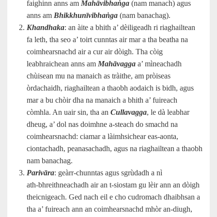
faighinn anns am
Mahāvibhaṅga
(nam manach) agus
anns am
Bhikkhunīvibhaṅga
(nam banachag).
Khandhaka
: an àite a bhith a’ dèiligeadh ri riaghailtean
fa leth, tha seo a’ toirt cunntas air mar a tha beatha na
coimhearsnachd air a cur air dòigh. Tha còig
leabhraichean anns am
Mahāvagga
a’ mìneachadh
chùisean mu na manaich as tràithe, am pròiseas
òrdachaidh, riaghailtean a thaobh aodaich is bidh, agus
mar a bu chòir dha na manaich a bhith a’ fuireach
còmhla. An uair sin, tha an
Cullavagga
, le dà leabhar
dheug, a’ dol nas doimhne a‑steach do smachd na
coimhearsnachd: ciamar a làimhsichear eas-aonta,
ciontachadh, peanasachadh, agus na riaghailtean a thaobh
nam banachag.
Parivāra
: geàrr‑chunntas agus sgrùdadh a nì
ath‑bhreithneachadh air an t‑siostam gu lèir ann an dòigh
theicnigeach. Ged nach eil e cho cudromach dhaibhsan a
tha a’ fuireach ann an coimhearsnachd mhòr an‑diugh,