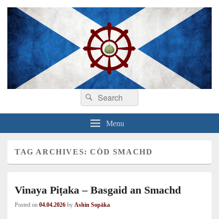
Search
Dhamma sa Ghàidhlig
Dhammadīpa
Search
for:
Menu
TAG ARCHIVES:
CÒD SMACHD
Vinaya Piṭaka – Basgaid an Smachd
Posted on
04.04.2026
by
Ashin Sopāka