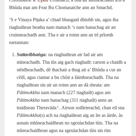
Bhùda mar am Fear Bu Chomasaiche ann an Smachd.
‘S e Vinaya Piṭaka a’ chiad bhasgaid dhiubh sin, agus tha
riaghailtean beatha nam manach ‘s nam banachag air an
cruinneachadh ann. Tha e air a roinn ann an trì prìomh
earrannan:
Suttavibhaṅga
:
na riaghailtean air fad air am
mìneachadh. Tha tùs aig gach riaghailt: carson a chaidh a
stèidheachadh, dè thachair a thug air a’ Bhùda a cur an
cèill, agus ciamar a bu chòir a làimhseachadh. Tha na
riaghailtean sin air an roinn ann an dà sheata: am
Pātimokkha
nam manach (227 riaghailt) agus am
Pātimokkha
nam banachag (311 riaghailt) anns an
traidisean Theravāda
. Airson soilleireachd, chan eil sna
1
Pātimokkha
(s) ach na riaghailtean aig an ìre as àirde, às
aonais mhìneachaidhean no sgeulachdan tùis. Tha na
mìneachaidhean agus na sgeulachdan tùis sin rim