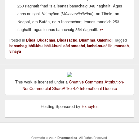
250 riaghailt fhad ‘s a leanas banachaig 348 riaghailt. Agus
anns an sgoil Vajrayāna (
): an Tibèid, an
Mūlasarvāstivāda
Neapal, am Butàn, na h-Innseachan; leanas manaich 253
riaghailt, agus leanas banachaig 364 riaghailt.
↩︎
Posted in
Bùda
,
Bùdachas
,
Bùdasachd
,
Dhamma
,
Gàidhlig
|
Tagged
banachag
,
bhikkhu
,
bhikkhuni
,
còd smachd
,
luchd-na-cèille
,
manach
,
vinaya
This work is licensed under a
Creative Commons Attribution-
NonCommercial-ShareAlike 4.0 International License
Hosting Sponsored by
Exabytes
Copyright © 2026
Dhammadīpa
. All Rights Reserved.