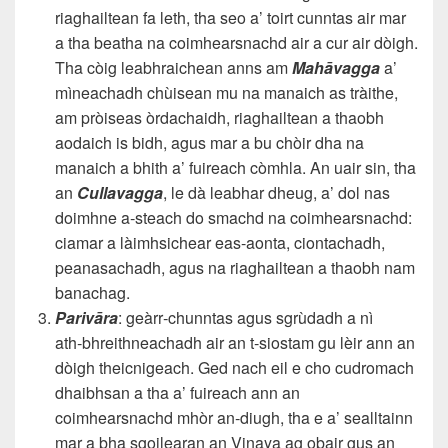
riaghailtean fa leth, tha seo a’ toirt cunntas air mar
a tha beatha na coimhearsnachd air a cur air dòigh.
Tha còig leabhraichean anns am
Mahāvagga
a’
mìneachadh chùisean mu na manaich as tràithe,
am pròiseas òrdachaidh, riaghailtean a thaobh
aodaich is bidh, agus mar a bu chòir dha na
manaich a bhith a’ fuireach còmhla. An uair sin, tha
an
Cullavagga
, le dà leabhar dheug, a’ dol nas
doimhne a‑steach do smachd na coimhearsnachd:
ciamar a làimhsichear eas-aonta, ciontachadh,
peanasachadh, agus na riaghailtean a thaobh nam
banachag.
Parivāra
: geàrr‑chunntas agus sgrùdadh a nì
ath‑bhreithneachadh air an t‑siostam gu lèir ann an
dòigh theicnigeach. Ged nach eil e cho cudromach
dhaibhsan a tha a’ fuireach ann an
coimhearsnachd mhòr an‑diugh, tha e a’ sealltainn
mar a bha sgoilearan an Vinaya ag obair gus an