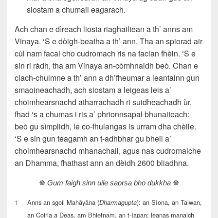
siostam a chumail eagarach.
Ach chan e dìreach liosta riaghailtean a th’ anns am
Vinaya. ‘S e dòigh‑beatha a th’ ann. Tha an spiorad air
cùl nam facal cho cudromach ris na faclan fhèin. ‘S e
sin ri ràdh, tha am Vinaya an‑còmhnaidh beò. Chan e
clach-chuimne a th’ ann a dh’fheumar a leantainn gun
smaoineachadh, ach siostam a leigeas leis a’
choimhearsnachd atharrachadh ri suidheachadh ùr,
fhad ‘s a chumas i ris a’ phrionnsapal bhunaiteach:
beò gu sìmplidh, le co‑fhulangas is urram dha chèile.
‘S e sin gun teagamh an t-adhbhar gu bheil a’
choimhearsnachd mhanachail, agus nas cudromaiche
an Dhamma, fhathast ann an dèidh 2600 bliadhna.
☸️
Gum faigh sinn uile saorsa bho dukkha
☸️
1
Anns an sgoil Mahāyāna (
): an Sìona, an Taiwan,
Dharmagupta
an Coiria a Deas, am Bhietnam, an t-Iapan; leanas manaich