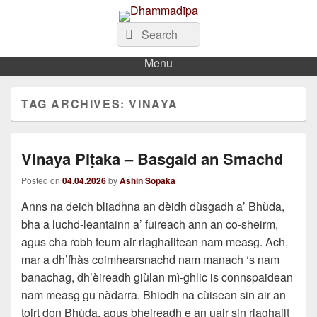
Dhammadīpa
Search
Dhamma sa Ghàidhlig
Search
for:
Menu
TAG ARCHIVES:
VINAYA
Vinaya Piṭaka – Basgaid an Smachd
Posted on
04.04.2026
by
Ashin Sopāka
Anns na deich bliadhna an dèidh dùsgadh a’ Bhùda,
bha a luchd-leantainn a’ fuireach ann an co-sheirm,
agus cha robh feum air riaghailtean nam measg. Ach,
mar a dh’fhàs coimhearsnachd nam manach ‘s nam
banachag, dh’èireadh giùlan mì-ghlic is connspaidean
nam measg gu nàdarra. Bhiodh na cùisean sin air an
toirt don Bhùda, agus bheireadh e an uair sin riaghailt