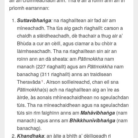
air an cruinneachadh ann. Tha e air a roinn ann an trì
prìomh earrannan:
Suttavibhaṅga
:
na riaghailtean air fad air am
mìneachadh. Tha tùs aig gach riaghailt: carson a
chaidh a stèidheachadh, dè thachair a thug air a’
Bhùda a cur an cèill, agus ciamar a bu chòir a
làimhseachadh. Tha na riaghailtean sin air an
roinn ann an dà sheata: am
Pātimokkha
nam
manach (227 riaghailt) agus am
Pātimokkha
nam
banachag (311 riaghailt) anns an traidisean
Theravāda
. Airson soilleireachd, chan eil sna
1
Pātimokkha
(s) ach na riaghailtean aig an ìre as
àirde, às aonais mhìneachaidhean no sgeulachdan
tùis. Tha na mìneachaidhean agus na sgeulachdan
tùis sin rim faighinn anns am
Mahāvibhaṅga
(nam
manach) agus anns am
Bhikkhunīvibhaṅga
(nam
banachag).
Khandhaka
: an àite a bhith a’ dèiligeadh ri