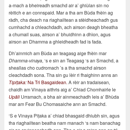
a-mach a bheireadh smachd air a’ ghiùlan sin no
rèitich e an connspaid. Mar a tha am Bùda fhèin ag
ràdh, cha deach na riaghailtean a stèidheachadh gus
cumhachd a chleachdadh, ach airson deagh bheatha
a chumail suas, airson a’ bhuidhinn a dhìon, agus
airson an Dhamma a ghleidheadh fad is fada.
Dh’ainmich am Bùda an teagasg aige fhèin mar
Dhamma-vinaya
, ‘s e sin an Teagasg ‘s an Smachd, a
sheallas cho cudromach ’s a tha smachd airson
cleachdadh sona. Tha sin gu lèir ri fhaighinn anns an
Tipiṭaka:
Na Trì Basgaidean.
A rèir an tradaisean,
chaidh am Vinaya aithris aig a’ Chiad Chomhairle le
Upāli
Urramach, a bha air ainmeachadh leis a’ Bhùda
mar am Fear Bu Chomasaiche ann an Smachd.
‘S e Vinaya Piṭaka a’ chiad bhasgaid dhiubh sin, agus
tha riaghailtean beatha nam manach ‘s nam banachag