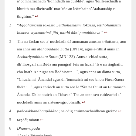
a’ comharrachadh ‘tionndadh na cuibhle’, agus ‘foillseachadh a
bhreith mu dheireadh’ mar ‘ròc an leòmhainn’ Arahantship ri
thighinn.”
↩︎
2
“
Aggohamasmi lokassa, jeṭṭhohamasmi lokassa, seṭṭhohamasmi
lokassa. ayamantimā jāti, natthi dāni punabbhava.
“
↩︎
3
Tha na faclan seo a’ nochdadh dà ammanan anns an t-Suttanta, aon
àm anns am
Mahāpadāna Sutta
(DN 14), agus a-rithist anns an
Acchariyaabbhuta Sutta
(MN 123). Anns a’ chiad sutta,
dh’fhosgail am Bùda am paragraf leis na facail “Is e an riaghailt,
cho luath ’s a rugar am Bodhisatta…”, agus anns an dàrna sutta,
“Chuala mi [Ānanda] agus dh’ionnsaich mi seo bhon Fhear-Saora
fhèin:…”, agus chrìoch an sutta seo le “Sin na thuirt an t‑urramach
Ānanda. Dh’aontaich an Tidsear.” Tha an rann seo cuideachd a’
nochdadh anns na aistean-sgrìobhaidh.
↩︎
4
pañcakkhandhaupādāna
; na còig cruinneachaidhean greime
↩︎
5
ta
ṇ
hā
; miann
↩︎
6
Dhammapada