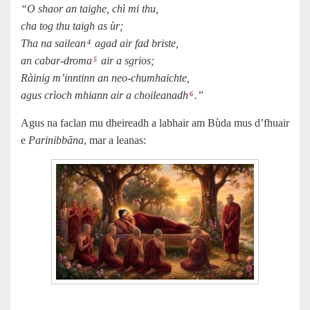
“O shaor an taighe, chì mi thu,
cha tog thu taigh as ùr;
Tha na sailean
agad air fad briste,
4
an cabar-droma
air a sgrios;
5
Ràinig m’inntinn an neo-chumhaichte,
agus crìoch mhiann air a choileanadh
.”
6
Agus na faclan mu dheireadh a labhair am Bùda mus d’fhuair
e
Parinibbāna
, mar a leanas: