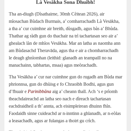
Là Vesākha Sona Dhuibh!
Tha an-diugh (Dìsathairne, 30mh Cèitean 2026), air
mìosachan Bùdach Burmais, a’ comharrachadh Là Vesākha,
a tha a’ cur cuimhne air breith, dùsgadh, agus bàs a’ Bhùda.
Thathar ag ràdh gun do thachair na trì tachartasan seo air a’
ghealach làn de mhìos Vesākha. Mar an latha as naomha ann
am Bùdasachd Theravāda, agus tha e air a chomharrachadh
le deagh ghnìomhan (leithid: glanadh an teampaill no na
manachainn, tabhartas, msaa) agus meòrachadh.
Tha Vesākha a’ cur nar cuimhne gun do rugadh am Bùda mar
phrionnsa, gun do dhùisg e fo Chraoibh Bodhi, agus gun
d’fhuair e
Parinibbāna
aig a’ cheann thall. Ach ‘s e prìomh
theachdaireachd an latha seo nach e dìreach tachartasan
eachdraidheil a th’ annta, ach eisimpleirean dhuinn fhìn.
Faodaidh sinne cuideachd ar n‑inntinn a ghlanadh, ar n‑eòlas
a leasachadh, agus ar fulangas a thoirt gu crìch.