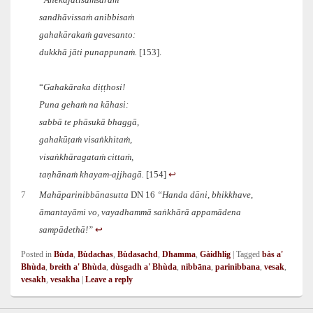
“Anekajātisaṁsāraṁ
sandhāvissaṁ anibbisaṁ
gahakārakaṁ gavesanto:
dukkhā jāti punappunaṁ.
[153].
“
Gahakāraka diṭṭhosi!
Puna gehaṁ na kāhasi:
sabbā te phāsukā bhaggā,
gahakūṭaṁ visaṅkhitaṁ,
visaṅkhāragataṁ cittaṁ,
taṇhānaṁ khayam-ajjhagā.
[154]
↩︎
7
Mahāparinibbānasutta
DN 16
“Handa dāni, bhikkhave,
āmantayāmi vo, vayadhammā saṅkhārā appamādena
sampādethā!”
↩︎
Posted in
Bùda
,
Bùdachas
,
Bùdasachd
,
Dhamma
,
Gàidhlig
|
Tagged
bàs a'
Bhùda
,
breith a' Bhùda
,
dùsgadh a' Bhùda
,
nibbāna
,
parinibbana
,
vesak
,
vesakh
,
vesakha
|
Leave a reply