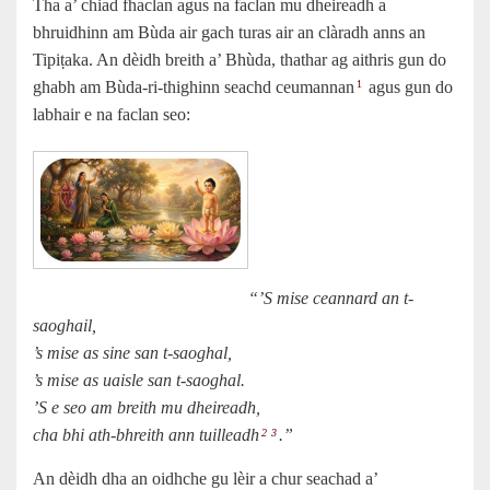
Tha a’ chiad fhaclan agus na faclan mu dheireadh a
bhruidhinn am Bùda air gach turas air an clàradh anns an
Tipiṭaka. An dèidh breith a’ Bhùda, thathar ag aithris gun do
ghabh am Bùda-ri-thighinn seachd ceumannan
agus gun do
1
labhair e na faclan seo:
“’S mise ceannard an t-
saoghail,
’s mise as sine san t-saoghal,
’s mise as uaisle san t-saoghal.
’S e seo am breith mu dheireadh,
cha bhi ath-bhreith ann tuilleadh
.”
2
3
An dèidh dha an oidhche gu lèir a chur seachad a’