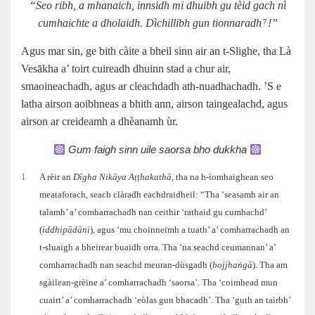
“Seo ribh, a mhanaich, innsidh mi dhuibh gu tèid gach nì
cumhaichte a dholaidh. Dìchillibh gun tionnaradh
!”
7
Agus mar sin, ge bith càite a bheil sinn air an t‑Slighe, tha Là
Vesākha a’ toirt cuireadh dhuinn stad a chur air,
smaoineachadh, agus ar cleachdadh ath‑nuadhachadh. ’S e
latha airson aoibhneas a bhith ann, airson taingealachd, agus
airson ar creideamh a dhèanamh ùr.
Gum faigh sinn uile saorsa bho dukkha
1
A rèir an
Dīgha Nikāya Aṭṭhakathā
, tha na h‑ìomhaighean seo
meataforach, seach clàradh eachdraidheil: “Tha ‘seasamh air an
talamh’ a’ comharrachadh nan ceithir ‘rathaid gu cumhachd’
(
iddhipādāni
), agus ‘mu choinneimh a tuath’ a’ comharrachadh an
t‑sluaigh a bheirear buaidh orra. Tha ‘na seachd ceumannan’ a’
comharrachadh nan seachd meuran-dùsgadh (
bojjhaṅgā
). Tha am
sgàilean-grèine a’ comharrachadh ‘saorsa’. Tha ‘coimhead mun
cuairt’ a’ comharrachadh ‘eòlas gun bhacadh’. Tha ‘guth an tairbh’