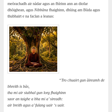
meòrachadh air nàdar agus an fhìrinn ann an diofar
dhòighean, agus
Nibbāna
fhaighinn, dhùisg am Bùda agus
thubhairt e na faclan a leanas:
“Tro chuairt gun àireamh de
bhreith is bàs,
tha mi air siubhal gun lorg fhaighinn
saor an taighe a bha mi a’ sireadh:
air breith agus a’ fulang uair ‘s uair.