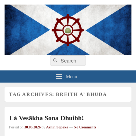
Search
Dhamma sa Ghàidhlig
Dhammadīpa
Search
for:
Menu
TAG ARCHIVES:
BREITH A’ BHÙDA
Là Vesākha Sona Dhuibh!
Posted on
30.05.2026
by
Ashin Sopāka
—
No Comments ↓