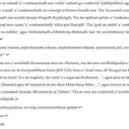
ir an talamh’ a’ comharrachadh nan ceithir ‘rathaid gu cumhachd’ (
iddhipādāni
), a
 a tuath’ a’ comharrachadh an t‑sluaigh a bheirear buaidh orra. Tha ‘na seachd ceu
hadh nan seachd meuran-dùsgadh (
bojjhaṅgā
). Tha am sgàilean-grèine a’ comharra
ead mun cuairt’ a’ comharrachadh ‘eòlas gun bhacadh’. Tha ‘guth an tairbh’ a’ co
 na cuibhle’, agus ‘foillseachadh a bhreith mu dheireadh’ mar ‘ròc an leòmhainn’ Ar
↩︎
mi lokassa, jeṭṭhohamasmi lokassa, seṭṭhohamasmi lokassa. ayamantimā jāti, nat
a.
“
↩︎
lan seo a’ nochdadh dà ammanan anns an t-Suttanta, aon àm anns am
Mahāpadāna 
ist anns an
Acchariyaabbhuta Sutta
(MN 123). Anns a’ chiad sutta, dh’fhosgail am
is na facail “Is e an riaghailt, cho luath ’s a rugar am Bodhisatta…”, agus anns an dà
 [Ānanda] agus dh’ionnsaich mi seo bhon Fhear-Saora fhèin:…”, agus chrìoch an su
an t‑urramach Ānanda. Dh’aontaich an Tidsear.” Tha an rann seo cuideachd a’ nochd
rìobhaidh.
↩︎
andhaupādāna
; na còig cruinneachaidhean greime
↩︎
ann
↩︎
ada