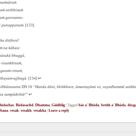
isaṁsāraṁ
saṁ anibbisaṁ
aṁ gavesanto:
ti punappunaṁ.
[153].
a diṭṭhosi!
ṁ na kāhasi:
hāsukā bhaggā,
 visaṅkhitaṁ,
gataṁ cittaṁ,
khayam-ajjhagā.
[154]
↩︎
ibbānasutta
DN 16
“Handa dāni, bhikkhave, āmantayāmi vo, vayadhammā saṅkh
a sampādethā!”
↩︎
Bùdachas
,
Bùdasachd
,
Dhamma
,
Gàidhlig
|
Tagged
bàs a' Bhùda
,
breith a' Bhùda
,
dùsg
bbana
,
vesak
,
vesakh
,
vesakha
|
Leave a reply