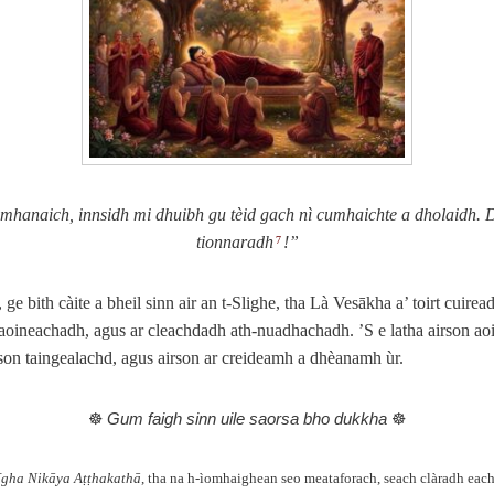
 mhanaich, innsidh mi dhuibh gu tèid gach nì cumhaichte a dholaidh. D
tionnaradh
!”
7
ge bith càite a bheil sinn air an t‑Slighe, tha Là Vesākha a’ toirt cuire
maoineachadh, agus ar cleachdadh ath‑nuadhachadh. ’S e latha airson ao
rson taingealachd, agus airson ar creideamh a dhèanamh ùr.
☸️
Gum faigh sinn uile saorsa bho dukkha
☸️
īgha Nikāya Aṭṭhakathā
, tha na h‑ìomhaighean seo meataforach, seach clàradh eac