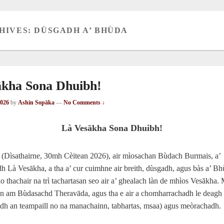
HIVES:
DÙSGADH A’ BHÙDA
ākha Sona Dhuibh!
2026
by
Ashin Sopāka
—
No Comments ↓
Là Vesākha Sona Dhuibh!
 (Dìsathairne, 30mh Cèitean 2026), air mìosachan Bùdach Burmais, a’
 Là Vesākha, a tha a’ cur cuimhne air breith, dùsgadh, agus bàs a’ Bh
o thachair na trì tachartasan seo air a’ ghealach làn de mhìos Vesākha. 
n am Bùdasachd Theravāda, agus tha e air a chomharrachadh le deag
nadh an teampaill no na manachainn, tabhartas, msaa) agus meòrachadh.