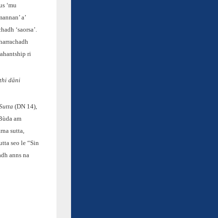
gus ‘mu
mannan’ a’
chadh ‘saorsa’.
mharrachadh
ahantship ri
thi dāni
Sutta
(DN 14),
 Bùda am
rna sutta,
tta seo le “Sin
adh anns na