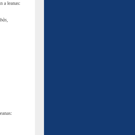
n a leanas:
 bàs,
leanas: