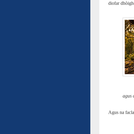
diofar dhòig
agus 
Agus na facl