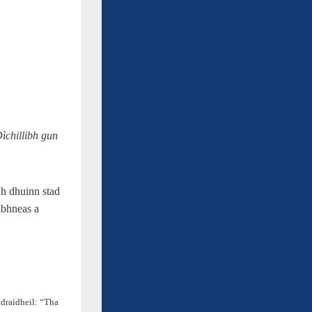
ìchillibh gun
adh dhuinn stad
ibhneas a
hdraidheil: “Tha