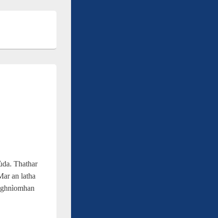
ùda. Thathar
Mar an latha
h ghnìomhan