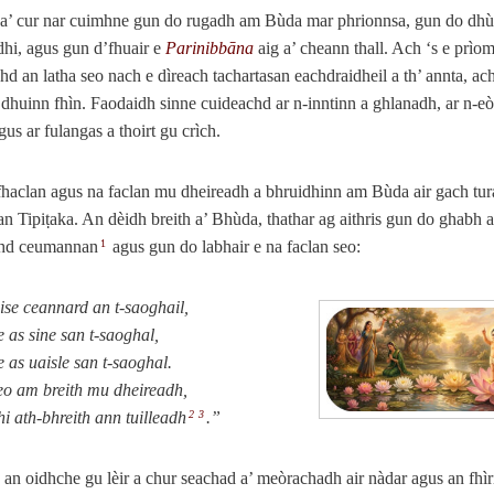
a’ cur nar cuimhne gun do rugadh am Bùda mar phrionnsa, gun do dhùi
hi, agus gun d’fhuair e
Parinibbāna
aig a’ cheann thall. Ach ‘s e prìo
hd an latha seo nach e dìreach tachartasan eachdraidheil a th’ annta, ac
 dhuinn fhìn. Faodaidh sinne cuideachd ar n‑inntinn a ghlanadh, ar n‑eò
us ar fulangas a thoirt gu crìch.
fhaclan agus na faclan mu dheireadh a bhruidhinn am Bùda air gach tura
an Tipiṭaka. An dèidh breith a’ Bhùda, thathar ag aithris gun do ghabh 
chd ceumannan
agus gun do labhair e na faclan seo:
1
ise ceannard an t-saoghail,
e as sine san t-saoghal,
e as uaisle san t-saoghal.
seo am breith mu dheireadh,
i ath-bhreith ann tuilleadh
.”
2
3
an oidhche gu lèir a chur seachad a’ meòrachadh air nàdar agus an fhì