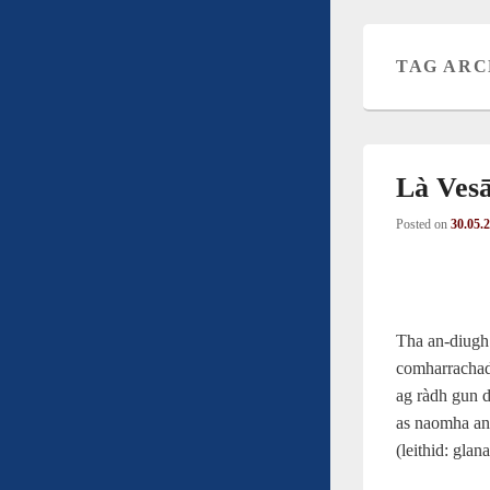
TAG ARC
Là Ves
Posted on
30.05.
Tha an-diugh
comharrachadh
ag ràdh gun d
as naomha an
(leithid: gla