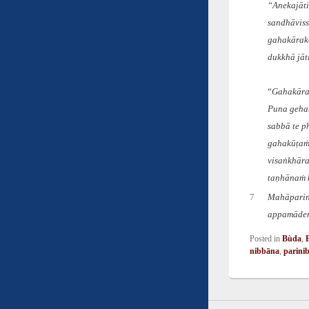
“Anekajāt
sandhāvis
gahakārak
dukkhā jā
“
Gahakārak
Puna geha
sabbā te p
gahakūṭaṁ
visaṅkhāra
taṇhānaṁ 
7
Mahāparin
appamāden
Posted in
Bùda
,
nibbāna
,
parini