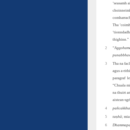
‘seasamh a
choinneimh
comharrac
Tha ‘coimh
‘tionndadh
thighinn.”
2
“
Aggohamas
punabbhav
3
Tha na fac
agus a-rith
paragraf le
“Chuala mi
na thuirt 
aistean-sg
4
pañcakkh
5
ta
ṇ
hā
; mi
6
Dhammap