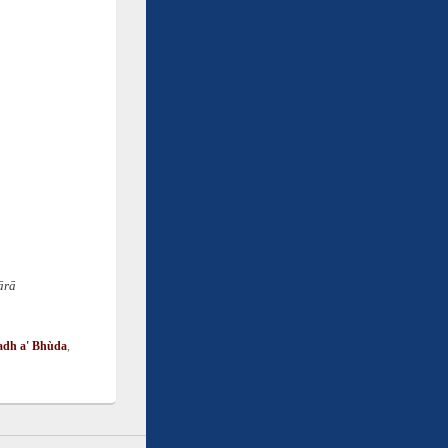
ārā
adh a' Bhùda
,