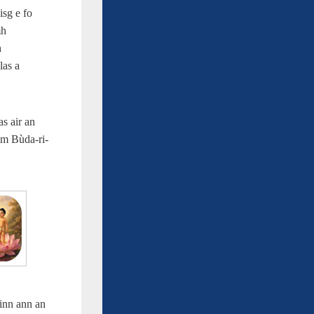
sg e fo
mh
h
las a
s air an
am Bùda-ri-
rinn ann an