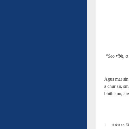
“Seo ribh, a
Agus mar sin, 
a chur air, s
bhith ann, ai
1
A rèir an
D