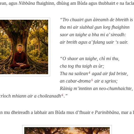
hean, agus
Nibbāna
fhaighinn, dhùisg am Bùda agus thubhairt e na facla
“Tro chuairt gun àireamh de bhreith is
tha mi air siubhal gun lorg fhaighinn
saor an taighe a bha mi a’ sireadh:
air breith agus a’ fulang uair ‘s uair.
“O shaor an taighe, chì mi thu,
cha tog thu taigh as ùr;
Tha na sailean
agad air fad briste,
4
an cabar-droma
air a sgrios;
5
Ràinig m’inntinn an neo-chumhaichte,
crìoch mhiann air a choileanadh
.”
6
an mu dheireadh a labhair am Bùda mus d’fhuair e
Parinibbāna
, mar a 