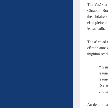
Tha Vesākha 
Chraoibh Bod
theachdaireac
eisimpleirean
leasachadh, ag
Tha a’ chiad 
clàradh anns 
thighinn sea
“’S m
’s mis
’s mis
’S e 
cha bh
An dèidh dha 