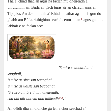
Tha a’ chiad fhaclan agus na faclan mu dheireadh a
bhruidhinn am Bùda air gach turas air an clàradh anns an
Tipiṭaka. An dèidh breith a’ Bhùda, thathar ag aithris gun do
ghabh am Bùda-ri-thighinn seachd ceumannan
agus gun do
1
labhair e na faclan seo:
“’S mise ceannard an t-
saoghail,
’s mise as sine san t-saoghal,
’s mise as uaisle san t-saoghal.
’S e seo am breith mu dheireadh,
cha bhi ath-bhreith ann tuilleadh
.”
2
3
An dèidh dha an oidhche gu lèir a chur seachad a’