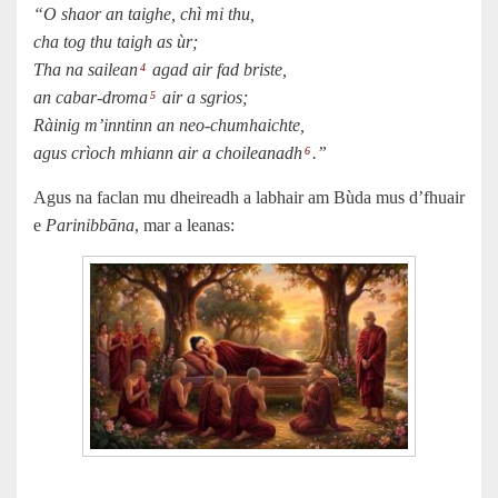
“O shaor an taighe, chì mi thu,
cha tog thu taigh as ùr;
Tha na sailean
agad air fad briste,
4
an cabar-droma
air a sgrios;
5
Ràinig m’inntinn an neo-chumhaichte,
agus crìoch mhiann air a choileanadh
.”
6
Agus na faclan mu dheireadh a labhair am Bùda mus d’fhuair
e
Parinibbāna
, mar a leanas: