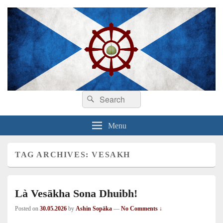
Search
Dhamma sa Ghàidhlig
Dhammadīpa
Search
for:
Menu
TAG ARCHIVES:
VESAKH
Là Vesākha Sona Dhuibh!
Posted on
30.05.2026
by
Ashin Sopāka
—
No Comments ↓