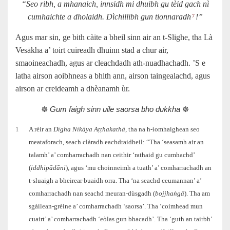
“Seo ribh, a mhanaich, innsidh mi dhuibh gu tèid gach nì
cumhaichte a dholaidh. Dìchillibh gun tionnaradh
!”
7
Agus mar sin, ge bith càite a bheil sinn air an t‑Slighe, tha Là
Vesākha a’ toirt cuireadh dhuinn stad a chur air,
smaoineachadh, agus ar cleachdadh ath‑nuadhachadh. ’S e
latha airson aoibhneas a bhith ann, airson taingealachd, agus
airson ar creideamh a dhèanamh ùr.
☸️
Gum faigh sinn uile saorsa bho dukkha
☸️
1
A rèir an
Dīgha Nikāya Aṭṭhakathā
, tha na h‑ìomhaighean seo
meataforach, seach clàradh eachdraidheil: “Tha ‘seasamh air an
talamh’ a’ comharrachadh nan ceithir ‘rathaid gu cumhachd’
(
iddhipādāni
), agus ‘mu choinneimh a tuath’ a’ comharrachadh an
t‑sluaigh a bheirear buaidh orra. Tha ‘na seachd ceumannan’ a’
comharrachadh nan seachd meuran-dùsgadh (
bojjhaṅgā
). Tha am
sgàilean-grèine a’ comharrachadh ‘saorsa’. Tha ‘coimhead mun
cuairt’ a’ comharrachadh ‘eòlas gun bhacadh’. Tha ‘guth an tairbh’