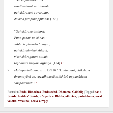
“Anekajātisaṁsāraṁ
sandhāvissaṁ anibbisaṁ
gahakārakaṁ gavesanto:
dukkhā jāti punappunaṁ.
[153].
“
Gahakāraka diṭṭhosi!
Puna gehaṁ na kāhasi:
sabbā te phāsukā bhaggā,
gahakūṭaṁ visaṅkhitaṁ,
visaṅkhāragataṁ cittaṁ,
taṇhānaṁ khayam-ajjhagā.
[154]
↩︎
7
Mahāparinibbānasutta
DN 16
“Handa dāni, bhikkhave,
āmantayāmi vo, vayadhammā saṅkhārā appamādena
sampādethā!”
↩︎
Posted in
Bùda
,
Bùdachas
,
Bùdasachd
,
Dhamma
,
Gàidhlig
|
Tagged
bàs a'
Bhùda
,
breith a' Bhùda
,
dùsgadh a' Bhùda
,
nibbāna
,
parinibbana
,
vesak
,
vesakh
,
vesakha
|
Leave a reply