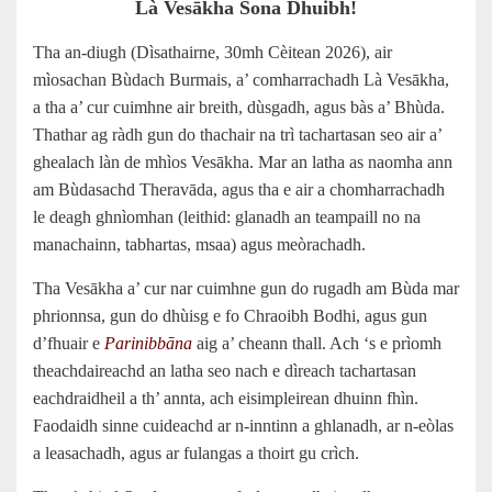
Là Vesākha Sona Dhuibh!
Tha an-diugh (Dìsathairne, 30mh Cèitean 2026), air
mìosachan Bùdach Burmais, a’ comharrachadh Là Vesākha,
a tha a’ cur cuimhne air breith, dùsgadh, agus bàs a’ Bhùda.
Thathar ag ràdh gun do thachair na trì tachartasan seo air a’
ghealach làn de mhìos Vesākha. Mar an latha as naomha ann
am Bùdasachd Theravāda, agus tha e air a chomharrachadh
le deagh ghnìomhan (leithid: glanadh an teampaill no na
manachainn, tabhartas, msaa) agus meòrachadh.
Tha Vesākha a’ cur nar cuimhne gun do rugadh am Bùda mar
phrionnsa, gun do dhùisg e fo Chraoibh Bodhi, agus gun
d’fhuair e
Parinibbāna
aig a’ cheann thall. Ach ‘s e prìomh
theachdaireachd an latha seo nach e dìreach tachartasan
eachdraidheil a th’ annta, ach eisimpleirean dhuinn fhìn.
Faodaidh sinne cuideachd ar n‑inntinn a ghlanadh, ar n‑eòlas
a leasachadh, agus ar fulangas a thoirt gu crìch.