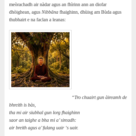
meòrachadh air nàdar agus an fhìrinn ann an diofar
dhòighean, agus
Nibbāna
fhaighinn, dhùisg am Bùda agus
thubhairt e na faclan a leanas:
“Tro chuairt gun àireamh de
bhreith is bàs,
tha mi air siubhal gun lorg fhaighinn
saor an taighe a bha mi a’ sireadh:
air breith agus a’ fulang uair ‘s uair.