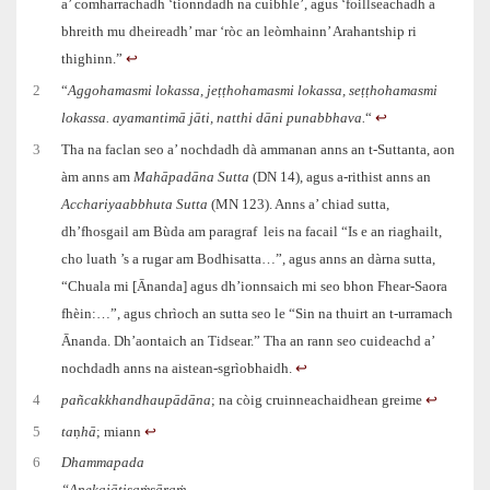
a’ comharrachadh ‘tionndadh na cuibhle’, agus ‘foillseachadh a
bhreith mu dheireadh’ mar ‘ròc an leòmhainn’ Arahantship ri
thighinn.”
↩︎
2
“
Aggohamasmi lokassa, jeṭṭhohamasmi lokassa, seṭṭhohamasmi
lokassa. ayamantimā jāti, natthi dāni punabbhava.
“
↩︎
3
Tha na faclan seo a’ nochdadh dà ammanan anns an t-Suttanta, aon
àm anns am
Mahāpadāna Sutta
(DN 14), agus a-rithist anns an
Acchariyaabbhuta Sutta
(MN 123). Anns a’ chiad sutta,
dh’fhosgail am Bùda am paragraf leis na facail “Is e an riaghailt,
cho luath ’s a rugar am Bodhisatta…”, agus anns an dàrna sutta,
“Chuala mi [Ānanda] agus dh’ionnsaich mi seo bhon Fhear-Saora
fhèin:…”, agus chrìoch an sutta seo le “Sin na thuirt an t‑urramach
Ānanda. Dh’aontaich an Tidsear.” Tha an rann seo cuideachd a’
nochdadh anns na aistean-sgrìobhaidh.
↩︎
4
pañcakkhandhaupādāna
; na còig cruinneachaidhean greime
↩︎
5
ta
ṇ
hā
; miann
↩︎
6
Dhammapada