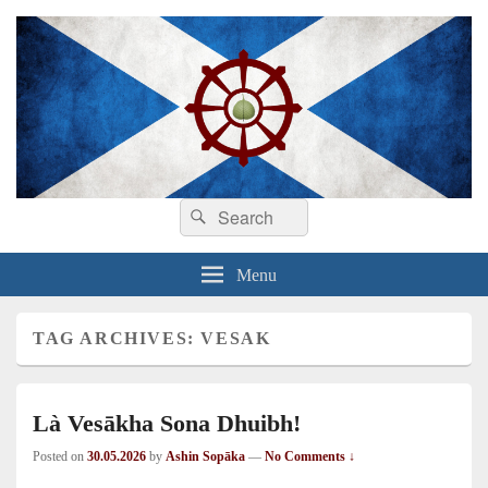
Search
Dhamma sa Ghàidhlig
Dhammadīpa
Search
for:
Menu
TAG ARCHIVES:
VESAK
Là Vesākha Sona Dhuibh!
Posted on
30.05.2026
by
Ashin Sopāka
—
No Comments ↓