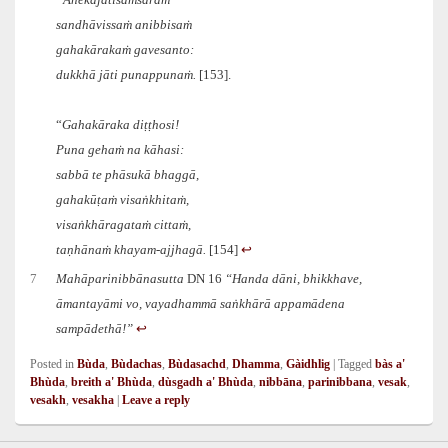
“Anekajātisaṁsāraṁ
sandhāvissaṁ anibbisaṁ
gahakārakaṁ gavesanto:
dukkhā jāti punappunaṁ.
[153].
“
Gahakāraka diṭṭhosi!
Puna gehaṁ na kāhasi:
sabbā te phāsukā bhaggā,
gahakūṭaṁ visaṅkhitaṁ,
visaṅkhāragataṁ cittaṁ,
taṇhānaṁ khayam-ajjhagā.
[154]
↩︎
7
Mahāparinibbānasutta
DN 16
“Handa dāni, bhikkhave,
āmantayāmi vo, vayadhammā saṅkhārā appamādena
sampādethā!”
↩︎
Posted in
Bùda
,
Bùdachas
,
Bùdasachd
,
Dhamma
,
Gàidhlig
|
Tagged
bàs a'
Bhùda
,
breith a' Bhùda
,
dùsgadh a' Bhùda
,
nibbāna
,
parinibbana
,
vesak
,
vesakh
,
vesakha
|
Leave a reply