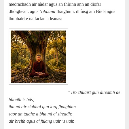
meòrachadh air nàdar agus an fhìrinn ann an diofar
dhòighean, agus
Nibbāna
fhaighinn, dhùisg am Bùda agus
thubhairt e na faclan a leanas:
“Tro chuairt gun àireamh de
bhreith is bàs,
tha mi air siubhal gun lorg fhaighinn
saor an taighe a bha mi a’ sireadh:
air breith agus a’ fulang uair ‘s uair.