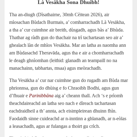
Là Vesākha Sona Dhuibh!
Tha an-diugh (Dìsathairne, 30mh Cèitean 2026), air
mìosachan Bùdach Burmais, a’ comharrachadh Là Vesākha,
a tha a’ cur cuimhne air breith, dùsgadh, agus bàs a’ Bhùda.
Thathar ag ràdh gun do thachair na trì tachartasan seo air a’
ghealach làn de mhìos Vesākha. Mar an latha as naomha ann
am Bùdasachd Theravāda, agus tha e air a chomharrachadh
le deagh ghnìomhan (leithid: glanadh an teampaill no na
manachainn, tabhartas, msaa) agus meòrachadh.
Tha Vesākha a’ cur nar cuimhne gun do rugadh am Bùda mar
phrionnsa, gun do dhùisg e fo Chraoibh Bodhi, agus gun
d’fhuair e
Parinibbāna
aig a’ cheann thall. Ach ‘s e prìomh
theachdaireachd an latha seo nach e dìreach tachartasan
eachdraidheil a th’ annta, ach eisimpleirean dhuinn fhìn.
Faodaidh sinne cuideachd ar n‑inntinn a ghlanadh, ar n‑eòlas
a leasachadh, agus ar fulangas a thoirt gu crìch.