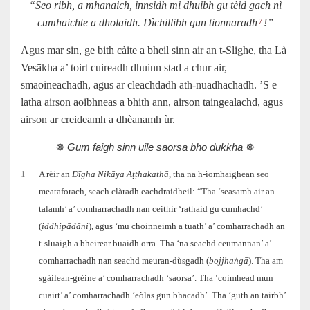
“Seo ribh, a mhanaich, innsidh mi dhuibh gu tèid gach nì
cumhaichte a dholaidh. Dìchillibh gun tionnaradh
!”
7
Agus mar sin, ge bith càite a bheil sinn air an t‑Slighe, tha Là
Vesākha a’ toirt cuireadh dhuinn stad a chur air,
smaoineachadh, agus ar cleachdadh ath‑nuadhachadh. ’S e
latha airson aoibhneas a bhith ann, airson taingealachd, agus
airson ar creideamh a dhèanamh ùr.
☸️
Gum faigh sinn uile saorsa bho dukkha
☸️
1
A rèir an
Dīgha Nikāya Aṭṭhakathā
, tha na h‑ìomhaighean seo
meataforach, seach clàradh eachdraidheil: “Tha ‘seasamh air an
talamh’ a’ comharrachadh nan ceithir ‘rathaid gu cumhachd’
(
iddhipādāni
), agus ‘mu choinneimh a tuath’ a’ comharrachadh an
t‑sluaigh a bheirear buaidh orra. Tha ‘na seachd ceumannan’ a’
comharrachadh nan seachd meuran-dùsgadh (
bojjhaṅgā
). Tha am
sgàilean-grèine a’ comharrachadh ‘saorsa’. Tha ‘coimhead mun
cuairt’ a’ comharrachadh ‘eòlas gun bhacadh’. Tha ‘guth an tairbh’