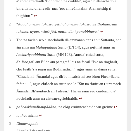
a’ comharrachadh ‘tionndadh na cuibhle’, agus ‘foillseachadh a
bhreith mu dheireadh’ mar ‘ròc an leòmhainn’ Arahantship ri
thighinn.”
↩︎
2
“
Aggohamasmi lokassa, jeṭṭhohamasmi lokassa, seṭṭhohamasmi
lokassa. ayamantimā jāti, natthi dāni punabbhava.
“
↩︎
3
Tha na faclan seo a’ nochdadh dà ammanan anns an t-Suttanta, aon
àm anns am
Mahāpadāna Sutta
(DN 14), agus a-rithist anns an
Acchariyaabbhuta Sutta
(MN 123). Anns a’ chiad sutta,
dh’fhosgail am Bùda am paragraf leis na facail “Is e an riaghailt,
cho luath ’s a rugar am Bodhisatta…”, agus anns an dàrna sutta,
“Chuala mi [Ānanda] agus dh’ionnsaich mi seo bhon Fhear-Saora
fhèin:…”, agus chrìoch an sutta seo le “Sin na thuirt an t‑urramach
Ānanda. Dh’aontaich an Tidsear.” Tha an rann seo cuideachd a’
nochdadh anns na aistean-sgrìobhaidh.
↩︎
4
pañcakkhandhaupādāna
; na còig cruinneachaidhean greime
↩︎
5
ta
ṇ
hā
; miann
↩︎
6
Dhammapada