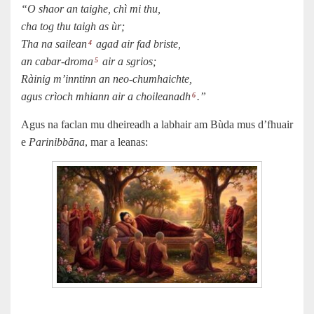
“O shaor an taighe, chì mi thu,
cha tog thu taigh as ùr;
Tha na sailean
agad air fad briste,
4
an cabar-droma
air a sgrios;
5
Ràinig m’inntinn an neo-chumhaichte,
agus crìoch mhiann air a choileanadh
.”
6
Agus na faclan mu dheireadh a labhair am Bùda mus d’fhuair
e
Parinibbāna
, mar a leanas: