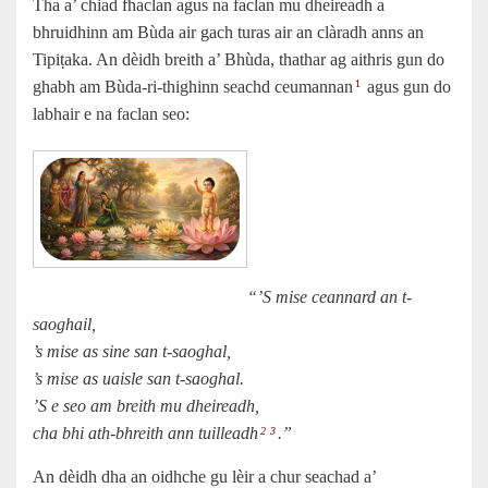
Tha a’ chiad fhaclan agus na faclan mu dheireadh a
bhruidhinn am Bùda air gach turas air an clàradh anns an
Tipiṭaka. An dèidh breith a’ Bhùda, thathar ag aithris gun do
ghabh am Bùda-ri-thighinn seachd ceumannan
agus gun do
1
labhair e na faclan seo:
“’S mise ceannard an t-
saoghail,
’s mise as sine san t-saoghal,
’s mise as uaisle san t-saoghal.
’S e seo am breith mu dheireadh,
cha bhi ath-bhreith ann tuilleadh
.”
2
3
An dèidh dha an oidhche gu lèir a chur seachad a’