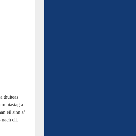
a thuiteas
m biastag a’
an eil sinn a’
 nach eil.