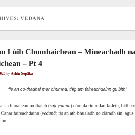
HIVES:
VEDANA
 an Lùib Chumhaichean – Mìneachadh n
chean – Pt 4
2025
by
Ashin Sopāka
“le an co-thadhal mar chumha, thig am faireachdainn gu bith”
na sia bunaitean mothaich (
saḷāyatanā
) còmhla rin rudan fa-leth, bidh c
. Canar faireachdainn (
vedanā
) ris an ath-bhualadh no clàradh sin, agus t
ann: