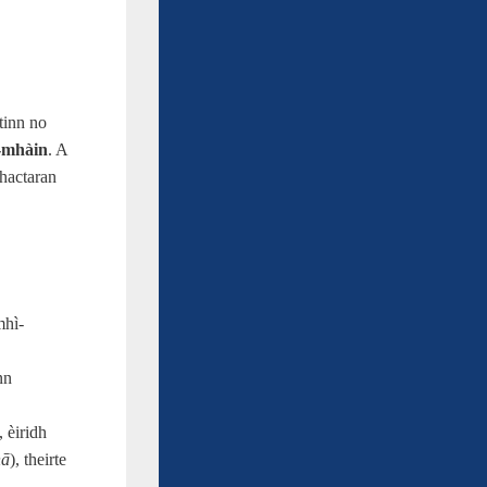
ntinn no
a-mhàin
. A
fhactaran
mhì-
nn
 èiridh
nā
), theirte