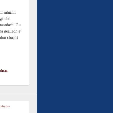
air mhiann
ngtachd
luasadach. Gu
a gealladh a’
don chuairt
ichean
,
xabytes