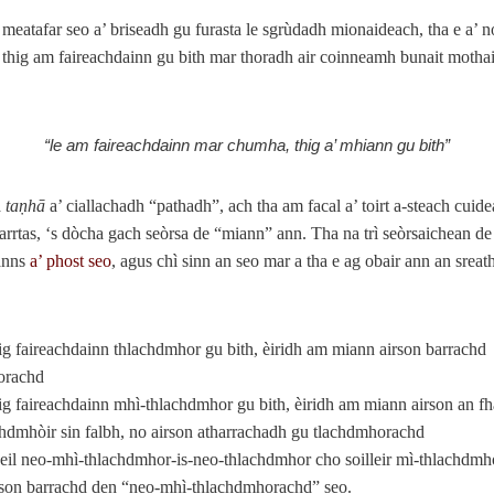
meatafar seo a’ briseadh gu furasta le sgrùdadh mionaideach, tha e a’ 
thig am faireachdainn gu bith mar thoradh air coinneamh bunait mothai
“le am faireachdainn mar chumha, thig a’ mhiann gu bith”
a
taṇhā
a’ ciallachadh “pathadh”, ach tha am facal a’ toirt a-steach cuid
 iarrtas, ‘s dòcha gach seòrsa de “miann” ann. Tha na trì seòrsaichean d
anns
a’ phost seo
, agus chì sinn an seo mar a tha e ag obair ann an sreat
hig faireachdainn thlachdmhor gu bith, èiridh am miann airson barrachd
orachd
hig faireachdainn mhì-thlachdmhor gu bith, èiridh am miann airson an f
hdmhòir sin falbh, no airson atharrachadh gu tlachdmhorachd
heil neo-mhì-thlachdmhor-is-neo-thlachdmhor cho soilleir mì-thlachdmho
rson barrachd den “neo-mhì-thlachdmhorachd” seo.