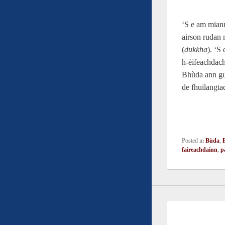
‘S e am miann
airson rudan 
(
dukkha
). ‘S
h-èifeachdac
Bhùda ann gum
de fhuilangta
Posted in
Bùda
,
faireachdainn
,
p