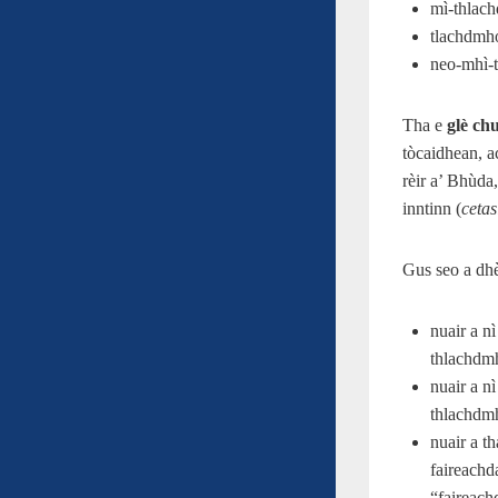
mì-thlac
tlachdmho
neo-mhì-
Tha e
glè c
tòcaidhean, 
rèir a’ Bhùda
inntinn (
cetas
Gus seo a dhè
nuair a n
thlachdmh
nuair a n
thlachdmh
nuair a t
faireachd
“faireach