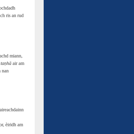
nochdadh
ch ris an rud
eachd miann,
e
taṇhā
air am
h nan
haireachdainn
r, èiridh am