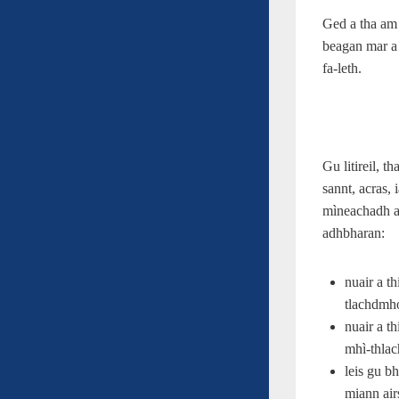
Ged a tha am 
beagan mar a 
fa-leth.
Gu litireil, th
sannt, acras,
mìneachadh 
adhbharan:
nuair a t
tlachdmh
nuair a t
mhì-thlac
leis gu b
miann ai