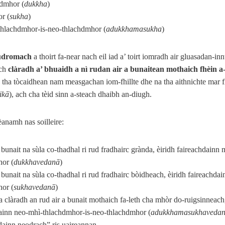
hdmhor (
dukkha
)
r (
sukha
)
thlachdmhor-is-neo-thlachdmhor (
adukkhamasukha
)
hudromach
a thoirt fa-near nach eil iad a’ toirt iomradh air gluasadan-in
ach
clàradh a’ bhuaidh a nì rudan air a bunaitean mothaich fhèin 
, tha tòcaidhean nam measgachan iom-fhillte dhe na tha aithnichte mar 
ikā
), ach cha tèid sinn a-steach dhaibh an-diugh.
anamh nas soilleire:
ì bunait na sùla co-thadhal ri rud fradhairc grànda, èiridh faireachdainn 
or (
dukkhavedanā
)
ì bunait na sùla co-thadhal ri rud fradhairc bòidheach, èiridh faireachdai
or (
sukhavedanā
)
ha clàradh an rud air a bunait mothaich fa-leth cha mhòr do-ruigsinneach,
ainn neo-mhì-thlachdmhor-is-neo-thlachdmhor (
adukkhamasukhaveda
dainn neodrach” ris uaireannan.