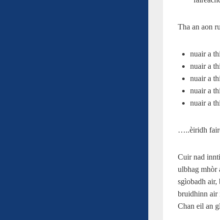
Tha an aon ru
nuair a t
nuair a t
nuair a t
nuair a t
nuair a t
…..èiridh fai
Cuir nad innt
ulbhag mhòr 
sgìobadh air, 
bruidhinn air
Chan eil an g