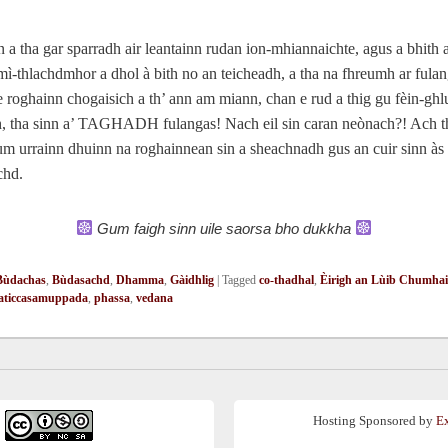
 a tha gar sparradh air leantainn rudan ion-mhiannaichte, agus a bhith 
mì-thlachdmhor a dhol à bith no an teicheadh, a tha na fhreumh ar fula
 e roghainn chogaisich a th’ ann am miann, chan e rud a thig gu fèin-gh
h, tha sinn a’ TAGHADH fulangas! Nach eil sin caran neònach?! Ach th
 urrainn dhuinn na roghainnean sin a sheachnadh gus an cuir sinn às 
chd.
Gum faigh sinn uile saorsa bho dukkha
Bùdachas
,
Bùdasachd
,
Dhamma
,
Gàidhlig
|
Tagged
co-thadhal
,
Èirigh an Lùib Chumha
aticcasamuppada
,
phassa
,
vedana
Hosting Sponsored by
E