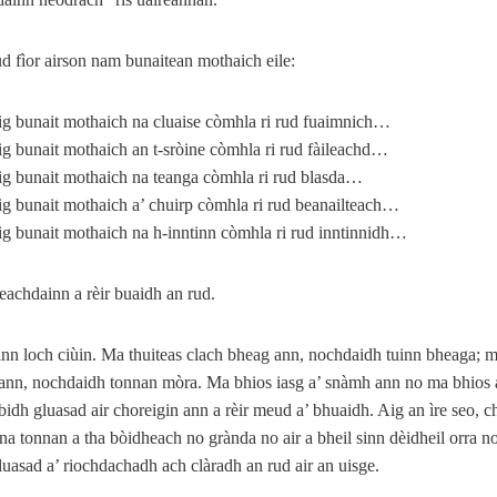
d fìor airson nam bunaitean mothaich eile:
hig bunait mothaich na cluaise còmhla ri rud fuaimnich…
hig bunait mothaich an t-sròine còmhla ri rud fàileachd…
hig bunait mothaich na teanga còmhla ri rud blasda…
hig bunait mothaich a’ chuirp còmhla ri rud beanailteach…
hig bunait mothaich na h-inntinn còmhla ri rud inntinnidh…
reachdainn a rèir buaidh an rud.
inn loch ciùin. Ma thuiteas clach bheag ann, nochdaidh tuinn bheaga; m
ann, nochdaidh tonnan mòra. Ma bhios iasg a’ snàmh ann no ma bhios a
bidh gluasad air choreigin ann a rèir meud a’ bhuaidh. Aig an ìre seo, ch
 na tonnan a tha bòidheach no grànda no air a bheil sinn dèidheil orra no
luasad a’ riochdachadh ach clàradh an rud air an uisge.