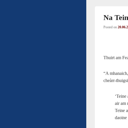
Na Tein
Posted on
20.06.
Thuirt am Fea
“A mhanaich, 
cheàrr-thuigsi
‘Teine 
air am
Teine a
daoine 