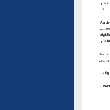
agus cu
leis an
‘An dèi
gun sgì
ruigidh
agus fa
‘Na fài
daoine 
le bhit
cha tig
“Chaidh