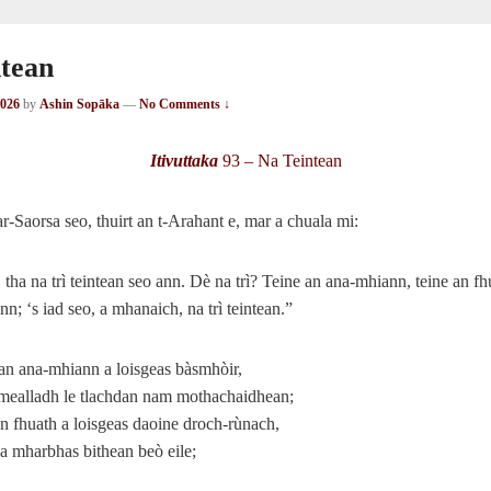
tean
2026
by
Ashin Sopāka
—
No Comments ↓
Itivuttaka
93 – Na Teintean
r-Saorsa seo, thuirt an t‑Arahant e, mar a chuala mi:
tha na trì teintean seo ann. Dè na trì? Teine an ana-mhiann, teine an fhu
nn; ‘s iad seo, a mhanaich, na trì teintean.”
an ana-mhiann a loisgeas bàsmhòir,
 mealladh le tlachdan nam mothachaidhean;
n fhuath a loisgeas daoine droch‑rùnach,
a mharbhas bithean beò eile;