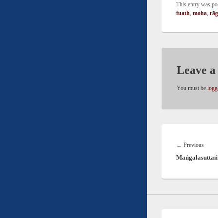
This entry was po
fuath
,
moha
,
rā
Leave a
You must be
logg
Post
navigation
Previ
←
Previous
Maṅgalasuttaṁ
post: