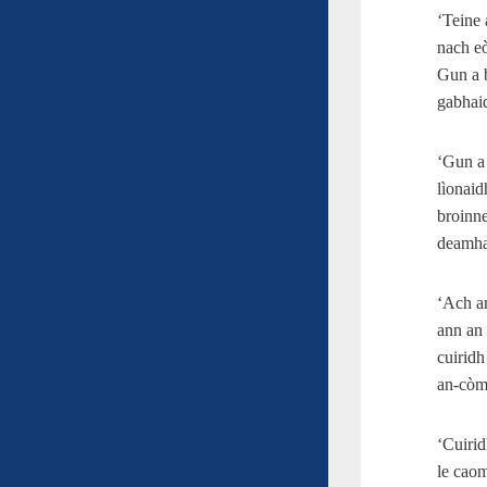
‘Teine 
nach e
Gun a b
gabhaid
‘Gun a
lìonaid
broinn
deamha
‘Ach an
ann an 
cuiridh
an‑còmh
‘Cuirid
le cao