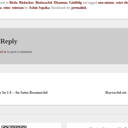
sted in
Bùda
,
Bùdachas
,
Bùdasachd
,
Dhamma
,
Gàidhlig
and tagged
ana-miann
,
ceàrr-th
ga
,
teine
,
teintean
by
Ashin Sopāka
. Bookmark the
permalink
.
 Reply
ed in
to post a comment.
ous
 Sn 2.4 – An Sutta Beannachd
Barrachd air 