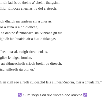
iridh iad às do theine a’ cheàrr-thuigsinn
 fhìor‑ghliocas a leanas gu dol a‑steach.
dh dhaibh na teintean sin a chur às,
os a latha is a dh’oidhche,
 na daoine lèirsinneach sin Nibbāna gu tur
ighidh iad buaidh air a h‑uile fulangas.
dhean uasal, maighstirean eòlais,
glice le tuigse iomlan,
h ag aithneachadh crìoch breith gu dìreach,
 iad tuilleadh gu bith ùr.’
 an ciall seo a ràdh cuideachd leis a Fhear-Saorsa, mar a chuala mi.”
Gum faigh sinn uile saorsa bho dukkha