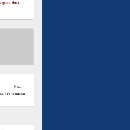
uigsinn
,
dosa
,
Next
Next
→
na Trì Teintean
post: