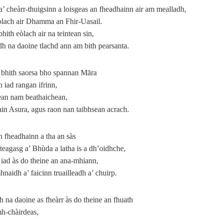
a’ cheàrr-thuigsinn a loisgeas an fheadhainn air am mealladh,
òlach air Dhamma an Fhir‑Uasail.
hith eòlach air na teintean sin,
h na daoine tlachd ann am bith pearsanta.
 bhith saorsa bho spannan Māra
h iad rangan ifrinn,
ean nam beathaichean,
in Asura, agus raon nan taibhsean acrach.
 fheadhainn a tha an sàs
teagasg a’ Bhùda a latha is a dh’oidhche,
 iad às do theine an ana-mhiann,
naidh a’ faicinn truailleadh a’ chuirp.
h na daoine as fheàrr às do theine an fhuath
mh-chàirdeas,