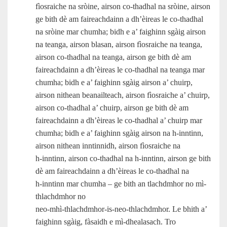
fìosraiche na sròine, airson co-thadhal na sròine, airson
ge bith dè am faireachdainn a dh’èireas le co-thadhal
na sròine mar chumha; bidh e a’ faighinn sgàig airson
na teanga, airson blasan, airson fìosraiche na teanga,
airson co-thadhal na teanga, airson ge bith dè am
faireachdainn a dh’èireas le co-thadhal na teanga mar
chumha; bidh e a’ faighinn sgàig airson a’ chuirp,
airson nithean beanailteach, airson fìosraiche a’ chuirp,
airson co-thadhal a’ chuirp, airson ge bith dè am
faireachdainn a dh’èireas le co-thadhal a’ chuirp mar
chumha; bidh e a’ faighinn sgàig airson na h‑inntinn,
airson nithean inntinnidh, airson fìosraiche na
h‑inntinn, airson co-thadhal na h‑inntinn, airson ge bith
dè am faireachdainn a dh’èireas le co-thadhal na
h‑inntinn mar chumha – ge bith an tlachdmhor no mì-
thlachdmhor no
neo‑mhì‑thlachdmhor‑is‑neo‑thlachdmhor. Le bhith a’
faighinn sgàig, fàsaidh e mì‑dhealasach. Tro