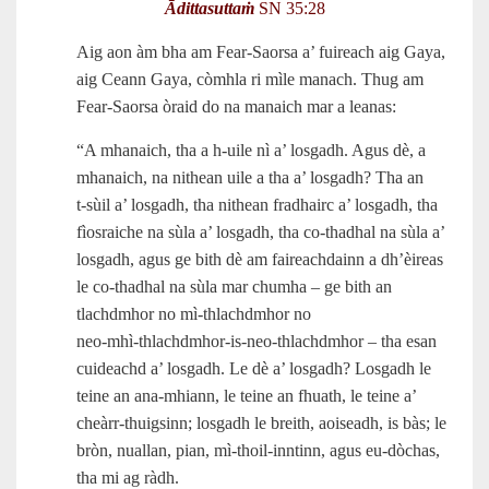
Ādittasuttaṁ
SN 35:28
Aig aon àm bha am Fear-Saorsa a’ fuireach aig Gaya,
aig Ceann Gaya, còmhla ri mìle manach. Thug am
Fear-Saorsa òraid do na manaich mar a leanas:
“A mhanaich, tha a h‑uile nì a’ losgadh. Agus dè, a
mhanaich, na nithean uile a tha a’ losgadh? Tha an
t‑sùil a’ losgadh, tha nithean fradhairc a’ losgadh, tha
fìosraiche na sùla a’ losgadh, tha co-thadhal na sùla a’
losgadh, agus ge bith dè am faireachdainn a dh’èireas
le co-thadhal na sùla mar chumha – ge bith an
tlachdmhor no mì-thlachdmhor no
neo‑mhì‑thlachdmhor‑is‑neo‑thlachdmhor – tha esan
cuideachd a’ losgadh. Le dè a’ losgadh? Losgadh le
teine an ana‑mhiann, le teine an fhuath, le teine a’
cheàrr‑thuigsinn; losgadh le breith, aoiseadh, is bàs; le
bròn, nuallan, pian, mì‑thoil-inntinn, agus eu‑dòchas,
tha mi ag ràdh.