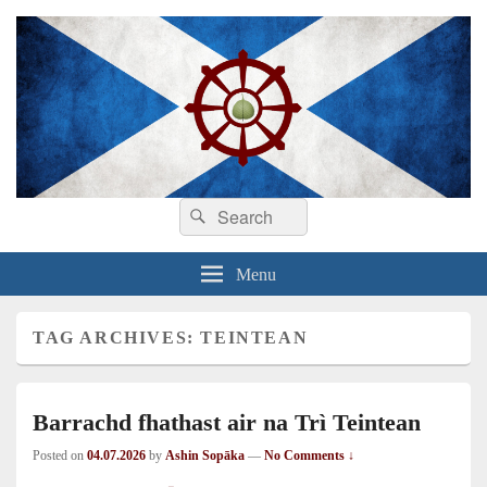
Search
Dhamma sa Ghàidhlig
Dhammadīpa
Search
for:
Menu
TAG ARCHIVES:
TEINTEAN
Barrachd fhathast air na Trì Teintean
Posted on
04.07.2026
by
Ashin Sopāka
—
No Comments ↓