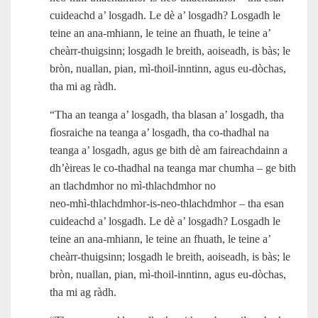
cuideachd a’ losgadh. Le dè a’ losgadh? Losgadh le
teine an ana‑mhiann, le teine an fhuath, le teine a’
cheàrr‑thuigsinn; losgadh le breith, aoiseadh, is bàs; le
bròn, nuallan, pian, mì‑thoil-inntinn, agus eu‑dòchas,
tha mi ag ràdh.
“Tha an teanga a’ losgadh, tha blasan a’ losgadh, tha
fìosraiche na teanga a’ losgadh, tha co-thadhal na
teanga a’ losgadh, agus ge bith dè am faireachdainn a
dh’èireas le co-thadhal na teanga mar chumha – ge bith
an tlachdmhor no mì-thlachdmhor no
neo‑mhì‑thlachdmhor‑is‑neo‑thlachdmhor – tha esan
cuideachd a’ losgadh. Le dè a’ losgadh? Losgadh le
teine an ana‑mhiann, le teine an fhuath, le teine a’
cheàrr‑thuigsinn; losgadh le breith, aoiseadh, is bàs; le
bròn, nuallan, pian, mì‑thoil-inntinn, agus eu‑dòchas,
tha mi ag ràdh.