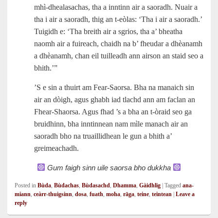
mhì‑dhealasachas, tha a inntinn air a saoradh. Nuair a
tha i air a saoradh, thig an t‑eòlas: ‘Tha i air a saoradh.’
Tuigidh e: ‘Tha breith air a sgrios, tha a’ bheatha
naomh air a fuireach, chaidh na b’ fheudar a dhèanamh
a dhèanamh, chan eil tuilleadh ann airson an staid seo a
bhith.’”
’S e sin a thuirt am Fear-Saorsa. Bha na manaich sin
air an dòigh, agus ghabh iad tlachd ann am faclan an
Fhear-Shaorsa. Agus fhad ’s a bha an t‑òraid seo ga
bruidhinn, bha inntinnean nam mìle manach air an
saoradh bho na truaillidhean le gun a bhith a’
greimeachadh.
Gum faigh sinn uile saorsa bho dukkha
Posted in
Bùda
,
Bùdachas
,
Bùdasachd
,
Dhamma
,
Gàidhlig
|
Tagged
ana-
miann
,
ceàrr-thuigsinn
,
dosa
,
fuath
,
moha
,
rāga
,
teine
,
teintean
|
Leave a
reply