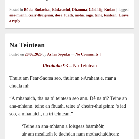
Posted in
Bùda
,
Bùdachas
,
Bùdasachd
,
Dhamma
,
Gàidhlig
,
Rudan
|
Tagged
ana-miann
,
ceàrr-thuigsinn
,
dosa
,
fuath
,
moha
,
rāga
,
teine
,
teintean
|
Leave
a reply
Na Teintean
Posted on
20.06.2026
by
Ashin Sopāka
—
No Comments ↓
Itivuttaka
93 – Na Teintean
Thuirt am Fear-Saorsa seo, thuirt an t‑Arahant e, mar a
chuala mi:
“A mhanaich, tha na trì teintean seo ann. Dè na trì? Teine an
ana-mhiann, teine an fhuath, teine a’ cheàrr-thuigsinn; ‘s iad
seo, a mhanaich, na trì teintean.”
‘Teine an ana-mhiann a loisgeas bàsmhòir,
air am mealladh le tlachdan nam mothachaidhean;