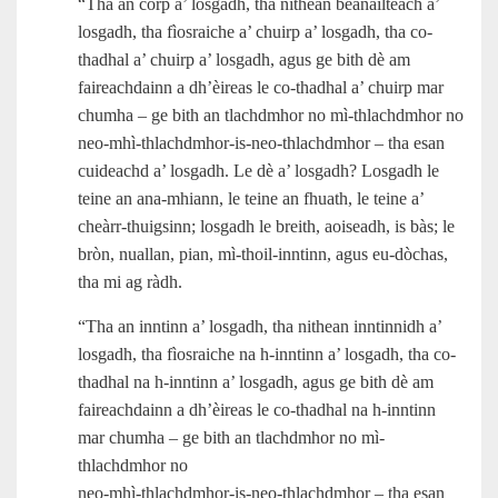
“Tha an corp a’ losgadh, tha nithean beanailteach a’
losgadh, tha fìosraiche a’ chuirp a’ losgadh, tha co-
thadhal a’ chuirp a’ losgadh, agus ge bith dè am
faireachdainn a dh’èireas le co-thadhal a’ chuirp mar
chumha – ge bith an tlachdmhor no mì-thlachdmhor no
neo‑mhì‑thlachdmhor‑is‑neo‑thlachdmhor – tha esan
cuideachd a’ losgadh. Le dè a’ losgadh? Losgadh le
teine an ana‑mhiann, le teine an fhuath, le teine a’
cheàrr‑thuigsinn; losgadh le breith, aoiseadh, is bàs; le
bròn, nuallan, pian, mì‑thoil-inntinn, agus eu‑dòchas,
tha mi ag ràdh.
“Tha an inntinn a’ losgadh, tha nithean inntinnidh a’
losgadh, tha fìosraiche na h‑inntinn a’ losgadh, tha co-
thadhal na h‑inntinn a’ losgadh, agus ge bith dè am
faireachdainn a dh’èireas le co-thadhal na h‑inntinn
mar chumha – ge bith an tlachdmhor no mì-
thlachdmhor no
neo‑mhì‑thlachdmhor‑is‑neo‑thlachdmhor – tha esan