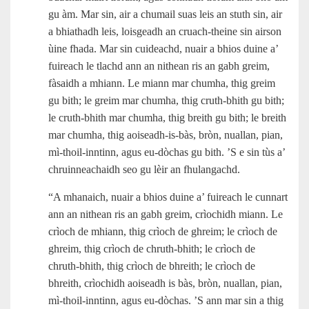
gu àm. Mar sin, air a chumail suas leis an stuth sin, air
a bhiathadh leis, loisgeadh an cruach-theine sin airson
ùine fhada. Mar sin cuideachd, nuair a bhios duine a’
fuireach le tlachd ann an nithean ris an gabh greim,
fàsaidh a mhiann. Le miann mar chumha, thig greim
gu bith; le greim mar chumha, thig cruth-bhith gu bith;
le cruth-bhith mar chumha, thig breith gu bith; le breith
mar chumha, thig aoiseadh‑is‑bàs, bròn, nuallan, pian,
mì‑thoil-inntinn, agus eu‑dòchas gu bith. ’S e sin tùs a’
chruinneachaidh seo gu lèir an fhulangachd.
“A mhanaich, nuair a bhios duine a’ fuireach le cunnart
ann an nithean ris an gabh greim, crìochidh miann. Le
crìoch de mhiann, thig crìoch de ghreim; le crìoch de
ghreim, thig crìoch de chruth-bhith; le crìoch de
chruth-bhith, thig crìoch de bhreith; le crìoch de
bhreith, crìochidh aoiseadh is bàs, bròn, nuallan, pian,
mì‑thoil-inntinn, agus eu‑dòchas. ’S ann mar sin a thig