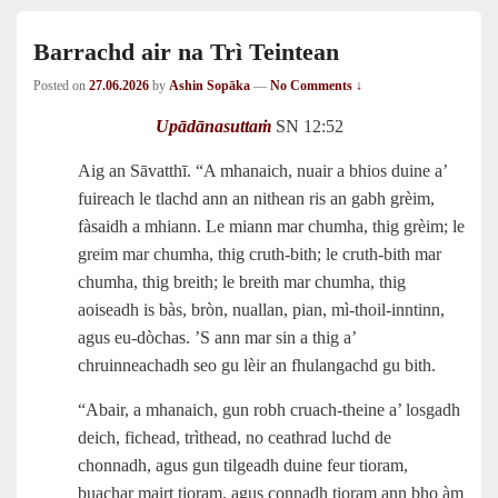
Barrachd air na Trì Teintean
Posted on
27.06.2026
by
Ashin Sopāka
—
No Comments ↓
Upādānasuttaṁ
SN 12:52
Aig an Sāvatthī. “A mhanaich, nuair a bhios duine a’
fuireach le tlachd ann an nithean ris an gabh grèim,
fàsaidh a mhiann. Le miann mar chumha, thig grèim; le
greim mar chumha, thig cruth‑bith; le cruth‑bith mar
chumha, thig breith; le breith mar chumha, thig
aoiseadh is bàs, bròn, nuallan, pian, mì‑thoil-inntinn,
agus eu‑dòchas. ’S ann mar sin a thig a’
chruinneachadh seo gu lèir an fhulangachd gu bith.
“Abair, a mhanaich, gun robh cruach-theine a’ losgadh
deich, fichead, trìthead, no ceathrad luchd de
chonnadh, agus gun tilgeadh duine feur tioram,
buachar mairt tioram, agus connadh tioram ann bho àm