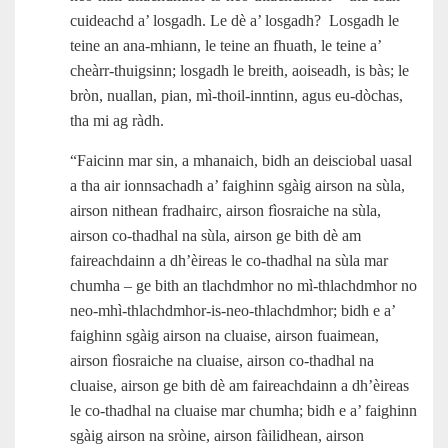
cuideachd a’ losgadh. Le dè a’ losgadh? Losgadh le
teine an ana‑mhiann, le teine an fhuath, le teine a’
cheàrr‑thuigsinn; losgadh le breith, aoiseadh, is bàs; le
bròn, nuallan, pian, mì‑thoil-inntinn, agus eu‑dòchas,
tha mi ag ràdh.
“Faicinn mar sin, a mhanaich, bidh an deisciobal uasal
a tha air ionnsachadh a’ faighinn sgàig airson na sùla,
airson nithean fradhairc, airson fìosraiche na sùla,
airson co-thadhal na sùla, airson ge bith dè am
faireachdainn a dh’èireas le co-thadhal na sùla mar
chumha – ge bith an tlachdmhor no mì-thlachdmhor no
neo‑mhì‑thlachdmhor‑is‑neo‑thlachdmhor; bidh e a’
faighinn sgàig airson na cluaise, airson fuaimean,
airson fìosraiche na cluaise, airson co-thadhal na
cluaise, airson ge bith dè am faireachdainn a dh’èireas
le co-thadhal na cluaise mar chumha; bidh e a’ faighinn
sgàig airson na sròine, airson fàilidhean, airson