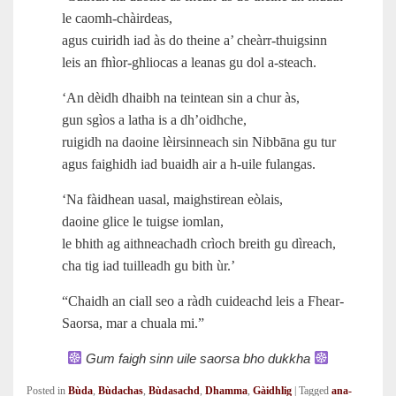
le caomh-chàirdeas,
agus cuiridh iad às do theine a’ cheàrr-thuigsinn
leis an fhìor‑ghliocas a leanas gu dol a‑steach.
‘An dèidh dhaibh na teintean sin a chur às,
gun sgìos a latha is a dh’oidhche,
ruigidh na daoine lèirsinneach sin Nibbāna gu tur
agus faighidh iad buaidh air a h‑uile fulangas.
‘Na fàidhean uasal, maighstirean eòlais,
daoine glice le tuigse iomlan,
le bhith ag aithneachadh crìoch breith gu dìreach,
cha tig iad tuilleadh gu bith ùr.’
“Chaidh an ciall seo a ràdh cuideachd leis a Fhear-
Saorsa, mar a chuala mi.”
Gum faigh sinn uile saorsa bho dukkha
Posted in
Bùda
,
Bùdachas
,
Bùdasachd
,
Dhamma
,
Gàidhlig
|
Tagged
ana-