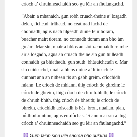
crìoch a’ chruinneachaidh seo gu lèir an fhulangachd.
“Abair, a mhanaich, gun robh cruach-theine a’ losgadh
deich, fichead, trìthead, no ceathrad luchd de
chonnadh, agus nach tilgeadh duine feur tioram,
buachar mairt tioram, no connadh tioram ann bho àm
gu àm. Mar sin, nuair a bhios an stuth-connaidh roimhe
air a losgadh, agus an cruach-theine sin gun tuilleadh
connaidh ga bhiathadh, gun stuth, bhàsaicheadh e. Mar
sin cuideachd, nuair a bhios duine a’ fuireach le
cunnart ann an nithean ris an gabh greim, crìochidh
miann. Le crìoch de mhiann, thig crìoch de ghreim; le
crìoch de ghreim, thig crìoch de chruth-bhith; le crìoch
de chruth-bhith, thig crìoch de bhreith; le crìoch de
bhreith, crìochidh aoiseadh is bàs, bròn, nuallan, pian,
mì‑thoil-inntinn, agus eu‑dòchas. ’S ann mar sin a thig
crìoch a’ chruinneachaidh seo gu lèir an fhulangachd.”
Gum faigh sinn uile saorsa bho dukkha