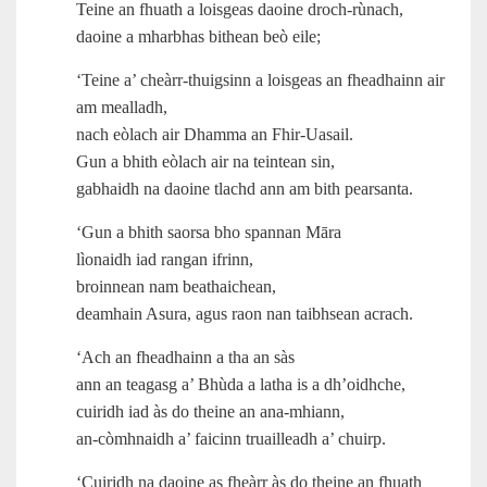
Teine an fhuath a loisgeas daoine droch‑rùnach,
daoine a mharbhas bithean beò eile;
‘Teine a’ cheàrr-thuigsinn a loisgeas an fheadhainn air
am mealladh,
nach eòlach air Dhamma an Fhir‑Uasail.
Gun a bhith eòlach air na teintean sin,
gabhaidh na daoine tlachd ann am bith pearsanta.
‘Gun a bhith saorsa bho spannan Māra
lìonaidh iad rangan ifrinn,
broinnean nam beathaichean,
deamhain Asura, agus raon nan taibhsean acrach.
‘Ach an fheadhainn a tha an sàs
ann an teagasg a’ Bhùda a latha is a dh’oidhche,
cuiridh iad às do theine an ana-mhiann,
an‑còmhnaidh a’ faicinn truailleadh a’ chuirp.
‘Cuiridh na daoine as fheàrr às do theine an fhuath