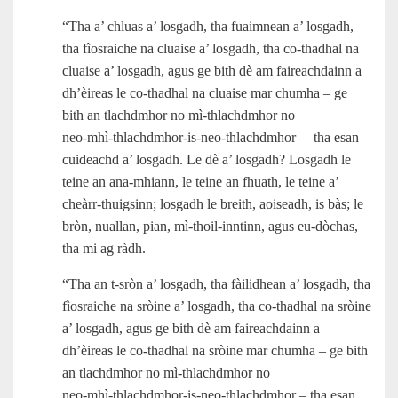
“Tha a’ chluas a’ losgadh, tha fuaimnean a’ losgadh,
tha fìosraiche na cluaise a’ losgadh, tha co-thadhal na
cluaise a’ losgadh, agus ge bith dè am faireachdainn a
dh’èireas le co-thadhal na cluaise mar chumha – ge
bith an tlachdmhor no mì-thlachdmhor no
neo‑mhì‑thlachdmhor‑is‑neo‑thlachdmhor – tha esan
cuideachd a’ losgadh. Le dè a’ losgadh? Losgadh le
teine an ana‑mhiann, le teine an fhuath, le teine a’
cheàrr‑thuigsinn; losgadh le breith, aoiseadh, is bàs; le
bròn, nuallan, pian, mì‑thoil-inntinn, agus eu‑dòchas,
tha mi ag ràdh.
“Tha an t‑sròn a’ losgadh, tha fàilidhean a’ losgadh, tha
fìosraiche na sròine a’ losgadh, tha co-thadhal na sròine
a’ losgadh, agus ge bith dè am faireachdainn a
dh’èireas le co-thadhal na sròine mar chumha – ge bith
an tlachdmhor no mì-thlachdmhor no
neo‑mhì‑thlachdmhor‑is‑neo‑thlachdmhor – tha esan