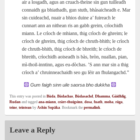
air a losgadh, agus an cruach-theine sin gun tuilleadh
connaidh ga bhiathadh, gun stuth, bhàsaicheadh e. Mar
sin cuideachd, nuair a bhios duine a’ fuireach le
cunnart ann an nithean ris an gabh greim, crìochidh
miann. Le crìoch de mhiann, thig crìoch de ghreim; le
crìoch de ghreim, thig crìoch de chruth-bhith; le crìoch
de chruth-bhith, thig crìoch de bhreith; le crìoch de
bhreith, crìochidh aoiseadh is bàs, bròn, nuallan, pian,
mì‑thoil-inntinn, agus eu‑dòchas. ’S ann mar sin a thig
crìoch a’ chruinneachaidh seo gu lèir an fhulangachd.”
Gum faigh sinn uile saorsa bho dukkha
This entry was posted in
Bùda
,
Bùdachas
,
Bùdasachd
,
Dhamma
,
Gàidhlig
,
Rudan
and tagged
ana-miann
,
ceàrr-thuigsinn
,
dosa
,
fuath
,
moha
,
rāga
,
teine
,
teintean
by
Ashin Sopāka
. Bookmark the
permalink
.
Leave a Reply