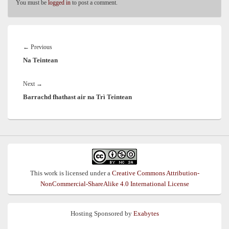
You must be
logged in
to post a comment.
Post
navigation
Previous
←
Previous
Na Teintean
post:
Next
Next
→
Barrachd fhathast air na Trì Teintean
post:
This work is licensed under a
Creative Commons Attribution-
NonCommercial-ShareAlike 4.0 International License
Hosting Sponsored by
Exabytes