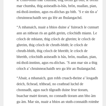
mar chumha, thig aoiseadh‑is‑bàs, bròn, nuallan, pian,
mì‑thoil-inntinn, agus eu‑dòchas gu bith. ’S e sin tùs a’
chruinneachaidh seo gu lèir an fhulangachd.
“A mhanaich, nuair a bhios duine a’ fuireach le cunnart
ann an nithean ris an gabh greim, crìochidh miann. Le
crìoch de mhiann, thig crìoch de ghreim; le crìoch de
ghreim, thig crìoch de chruth-bhith; le crìoch de
chruth-bhith, thig crìoch de bhreith; le crìoch de
bhreith, crìochidh aoiseadh is bàs, bròn, nuallan, pian,
mì‑thoil-inntinn, agus eu‑dòchas. ’S ann mar sin a thig
crìoch a’ chruinneachaidh seo gu lèir an fhulangachd.
“Abair, a mhanaich, gun robh cruach-theine a’ losgadh
deich, fichead, trìthead, no ceathrad luchd de
chonnadh, agus nach tilgeadh duine feur tioram,
buachar mairt tioram, no connadh tioram ann bho àm
gu àm. Mar sin, nuair a bhios an stuth-connaidh roimhe