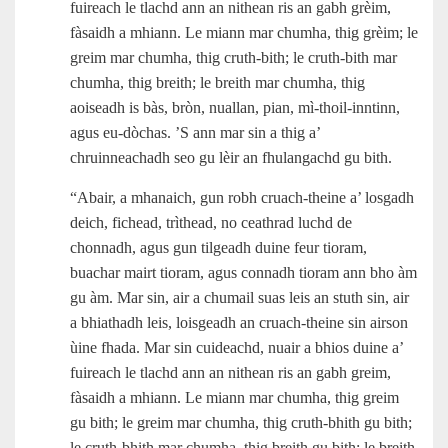
fuireach le tlachd ann an nithean ris an gabh grèim,
fàsaidh a mhiann. Le miann mar chumha, thig grèim; le
greim mar chumha, thig cruth‑bith; le cruth‑bith mar
chumha, thig breith; le breith mar chumha, thig
aoiseadh is bàs, bròn, nuallan, pian, mì‑thoil-inntinn,
agus eu‑dòchas. ’S ann mar sin a thig a’
chruinneachadh seo gu lèir an fhulangachd gu bith.
“Abair, a mhanaich, gun robh cruach-theine a’ losgadh
deich, fichead, trìthead, no ceathrad luchd de
chonnadh, agus gun tilgeadh duine feur tioram,
buachar mairt tioram, agus connadh tioram ann bho àm
gu àm. Mar sin, air a chumail suas leis an stuth sin, air
a bhiathadh leis, loisgeadh an cruach-theine sin airson
ùine fhada. Mar sin cuideachd, nuair a bhios duine a’
fuireach le tlachd ann an nithean ris an gabh greim,
fàsaidh a mhiann. Le miann mar chumha, thig greim
gu bith; le greim mar chumha, thig cruth-bhith gu bith;
le cruth-bhith mar chumha, thig breith gu bith; le breith