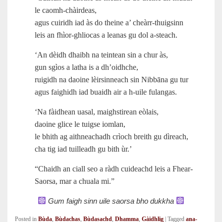
le caomh-chàirdeas,
agus cuiridh iad às do theine a’ cheàrr-thuigsinn
leis an fhìor‑ghliocas a leanas gu dol a‑steach.
‘An dèidh dhaibh na teintean sin a chur às,
gun sgìos a latha is a dh’oidhche,
ruigidh na daoine lèirsinneach sin Nibbāna gu tur
agus faighidh iad buaidh air a h‑uile fulangas.
‘Na fàidhean uasal, maighstirean eòlais,
daoine glice le tuigse iomlan,
le bhith ag aithneachadh crìoch breith gu dìreach,
cha tig iad tuilleadh gu bith ùr.’
“Chaidh an ciall seo a ràdh cuideachd leis a Fhear-
Saorsa, mar a chuala mi.”
Gum faigh sinn uile saorsa bho dukkha
Posted in
Bùda
,
Bùdachas
,
Bùdasachd
,
Dhamma
,
Gàidhlig
|
Tagged
ana-