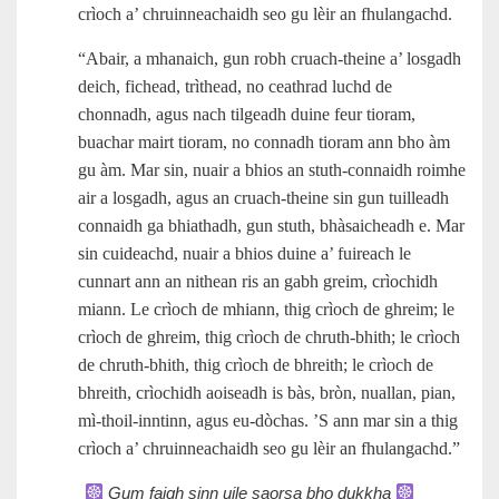
crìoch a’ chruinneachaidh seo gu lèir an fhulangachd.
“Abair, a mhanaich, gun robh cruach-theine a’ losgadh
deich, fichead, trìthead, no ceathrad luchd de
chonnadh, agus nach tilgeadh duine feur tioram,
buachar mairt tioram, no connadh tioram ann bho àm
gu àm. Mar sin, nuair a bhios an stuth-connaidh roimhe
air a losgadh, agus an cruach-theine sin gun tuilleadh
connaidh ga bhiathadh, gun stuth, bhàsaicheadh e. Mar
sin cuideachd, nuair a bhios duine a’ fuireach le
cunnart ann an nithean ris an gabh greim, crìochidh
miann. Le crìoch de mhiann, thig crìoch de ghreim; le
crìoch de ghreim, thig crìoch de chruth-bhith; le crìoch
de chruth-bhith, thig crìoch de bhreith; le crìoch de
bhreith, crìochidh aoiseadh is bàs, bròn, nuallan, pian,
mì‑thoil-inntinn, agus eu‑dòchas. ’S ann mar sin a thig
crìoch a’ chruinneachaidh seo gu lèir an fhulangachd.”
Gum faigh sinn uile saorsa bho dukkha