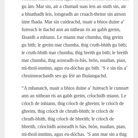
gu àm. Mar sin, air a chumail suas leis an stuth sin, air
a bhiathadh leis, loisgeadh an cruach-theine sin airson
ùine fhada. Mar sin cuideachd, nuair a bhios duine a’
fuireach le tlachd ann an nithean ris an gabh greim,
fàsaidh a mhiann. Le miann mar chumha, thig greim
gu bith; le greim mar chumha, thig cruth-bhith gu bith;
le cruth-bhith mar chumha, thig breith gu bith; le breith
mar chumha, thig aoiseadh‑is‑bàs, bròn, nuallan, pian,
mì‑thoil-inntinn, agus eu‑dòchas gu bith. ’S e sin tùs a’
chruinneachaidh seo gu lèir an fhulangachd.
“A mhanaich, nuair a bhios duine a’ fuireach le cunnart
ann an nithean ris an gabh greim, crìochidh miann. Le
crìoch de mhiann, thig crìoch de ghreim; le crìoch de
ghreim, thig crìoch de chruth-bhith; le crìoch de
chruth-bhith, thig crìoch de bhreith; le crìoch de
bhreith, crìochidh aoiseadh is bàs, bròn, nuallan, pian,
mì‑thoil-inntinn, agus eu‑dòchas. ’S ann mar sin a thig