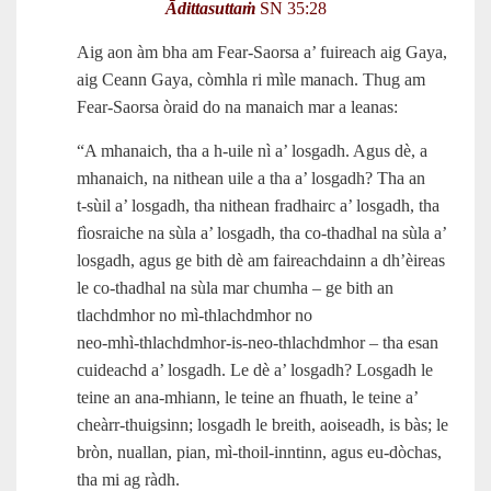
Ādittasuttaṁ
SN 35:28
Aig aon àm bha am Fear-Saorsa a’ fuireach aig Gaya,
aig Ceann Gaya, còmhla ri mìle manach. Thug am
Fear-Saorsa òraid do na manaich mar a leanas:
“A mhanaich, tha a h‑uile nì a’ losgadh. Agus dè, a
mhanaich, na nithean uile a tha a’ losgadh? Tha an
t‑sùil a’ losgadh, tha nithean fradhairc a’ losgadh, tha
fìosraiche na sùla a’ losgadh, tha co-thadhal na sùla a’
losgadh, agus ge bith dè am faireachdainn a dh’èireas
le co-thadhal na sùla mar chumha – ge bith an
tlachdmhor no mì-thlachdmhor no
neo‑mhì‑thlachdmhor‑is‑neo‑thlachdmhor – tha esan
cuideachd a’ losgadh. Le dè a’ losgadh? Losgadh le
teine an ana‑mhiann, le teine an fhuath, le teine a’
cheàrr‑thuigsinn; losgadh le breith, aoiseadh, is bàs; le
bròn, nuallan, pian, mì‑thoil-inntinn, agus eu‑dòchas,
tha mi ag ràdh.