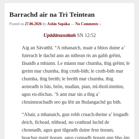
Barrachd air na Trì Teintean
Posted on
27.06.2026
by
Ashin Sopāka
—
No Comments ↓
Upādānasuttaṁ
SN 12:52
Aig an Sāvatthī. “A mhanaich, nuair a bhios duine a’
fuireach le tlachd ann an nithean ris an gabh grèim,
fàsaidh a mhiann. Le miann mar chumha, thig grèim; le
greim mar chumha, thig cruth‑bith; le cruth‑bith mar
chumha, thig breith; le breith mar chumha, thig
aoiseadh is bàs, bròn, nuallan, pian, mì‑thoil-inntinn,
agus eu‑dòchas. ’S ann mar sin a thig a’
chruinneachadh seo gu lèir an fhulangachd gu bith.
“Abair, a mhanaich, gun robh cruach-theine a’ losgadh
deich, fichead, trìthead, no ceathrad luchd de
chonnadh, agus gun tilgeadh duine feur tioram,
buachar mairt tioram, agus connadh tioram ann bho àm