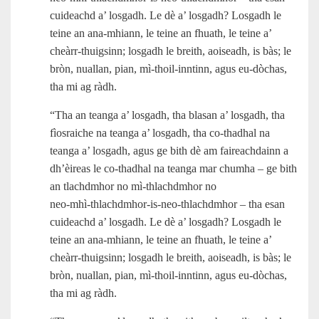
cuideachd a’ losgadh. Le dè a’ losgadh? Losgadh le
teine an ana‑mhiann, le teine an fhuath, le teine a’
cheàrr‑thuigsinn; losgadh le breith, aoiseadh, is bàs; le
bròn, nuallan, pian, mì‑thoil-inntinn, agus eu‑dòchas,
tha mi ag ràdh.
“Tha an teanga a’ losgadh, tha blasan a’ losgadh, tha
fìosraiche na teanga a’ losgadh, tha co-thadhal na
teanga a’ losgadh, agus ge bith dè am faireachdainn a
dh’èireas le co-thadhal na teanga mar chumha – ge bith
an tlachdmhor no mì-thlachdmhor no
neo‑mhì‑thlachdmhor‑is‑neo‑thlachdmhor – tha esan
cuideachd a’ losgadh. Le dè a’ losgadh? Losgadh le
teine an ana‑mhiann, le teine an fhuath, le teine a’
cheàrr‑thuigsinn; losgadh le breith, aoiseadh, is bàs; le
bròn, nuallan, pian, mì‑thoil-inntinn, agus eu‑dòchas,
tha mi ag ràdh.