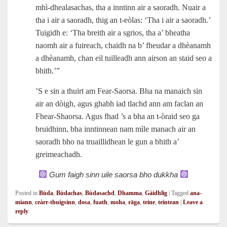
mhì‑dhealasachas, tha a inntinn air a saoradh. Nuair a
tha i air a saoradh, thig an t‑eòlas: ‘Tha i air a saoradh.’
Tuigidh e: ‘Tha breith air a sgrios, tha a’ bheatha
naomh air a fuireach, chaidh na b’ fheudar a dhèanamh
a dhèanamh, chan eil tuilleadh ann airson an staid seo a
bhith.’”
’S e sin a thuirt am Fear-Saorsa. Bha na manaich sin
air an dòigh, agus ghabh iad tlachd ann am faclan an
Fhear-Shaorsa. Agus fhad ’s a bha an t‑òraid seo ga
bruidhinn, bha inntinnean nam mìle manach air an
saoradh bho na truaillidhean le gun a bhith a’
greimeachadh.
Gum faigh sinn uile saorsa bho dukkha
Posted in
Bùda
,
Bùdachas
,
Bùdasachd
,
Dhamma
,
Gàidhlig
|
Tagged
ana-
miann
,
ceàrr-thuigsinn
,
dosa
,
fuath
,
moha
,
rāga
,
teine
,
teintean
|
Leave a
reply