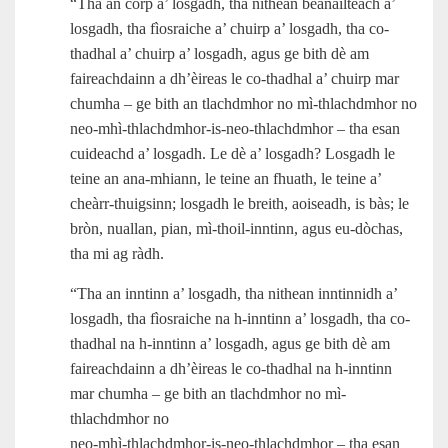
“Tha an corp a’ losgadh, tha nithean beanailteach a’
losgadh, tha fìosraiche a’ chuirp a’ losgadh, tha co-
thadhal a’ chuirp a’ losgadh, agus ge bith dè am
faireachdainn a dh’èireas le co-thadhal a’ chuirp mar
chumha – ge bith an tlachdmhor no mì-thlachdmhor no
neo‑mhì‑thlachdmhor‑is‑neo‑thlachdmhor – tha esan
cuideachd a’ losgadh. Le dè a’ losgadh? Losgadh le
teine an ana‑mhiann, le teine an fhuath, le teine a’
cheàrr‑thuigsinn; losgadh le breith, aoiseadh, is bàs; le
bròn, nuallan, pian, mì‑thoil-inntinn, agus eu‑dòchas,
tha mi ag ràdh.
“Tha an inntinn a’ losgadh, tha nithean inntinnidh a’
losgadh, tha fìosraiche na h‑inntinn a’ losgadh, tha co-
thadhal na h‑inntinn a’ losgadh, agus ge bith dè am
faireachdainn a dh’èireas le co-thadhal na h‑inntinn
mar chumha – ge bith an tlachdmhor no mì-
thlachdmhor no
neo‑mhì‑thlachdmhor‑is‑neo‑thlachdmhor – tha esan