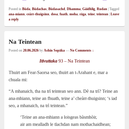
Posted in
Bùda
,
Bùdachas
,
Bùdasachd
,
Dhamma
,
Gàidhlig
,
Rudan
|
Tagged
ana-miann
,
ceàrr-thuigsinn
,
dosa
,
fuath
,
moha
,
rāga
,
teine
,
teintean
|
Leave
a reply
Na Teintean
Posted on
20.06.2026
by
Ashin Sopāka
—
No Comments ↓
Itivuttaka
93 – Na Teintean
Thuirt am Fear-Saorsa seo, thuirt an t‑Arahant e, mar a
chuala mi:
“A mhanaich, tha na trì teintean seo ann. Dè na trì? Teine an
ana-mhiann, teine an fhuath, teine a’ cheàrr-thuigsinn; ‘s iad
seo, a mhanaich, na trì teintean.”
‘Teine an ana-mhiann a loisgeas bàsmhòir,
air am mealladh le tlachdan nam mothachaidhean;