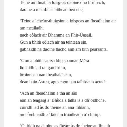
Teine an fhuath a loisgeas daoine droch‑rùnach,
daoine a mharbhas bithean beò eile;
‘Teine a’ cheàrr-thuigsinn a loisgeas an fheadhainn air
am mealladh,
nach eòlach air Dhamma an Fhir‑Uasail.
Gun a bhith eòlach air na teintean sin,
gabhaidh na daoine tlachd ann am bith pearsanta.
‘Gun a bhith saorsa bho spannan Māra
lìonaidh iad rangan ifrinn,
broinnean nam beathaichean,
deamhain Asura, agus raon nan taibhsean acrach.
‘Ach an fheadhainn a tha an sàs
ann an teagasg a’ Bhùda a latha is a dh’oidhche,
cuiridh iad às do theine an ana-mhiann,
an‑còmhnaidh a’ faicinn truailleadh a’ chuirp.
‘Cuiridh na daoine as fheàrr às do theine an fhuath