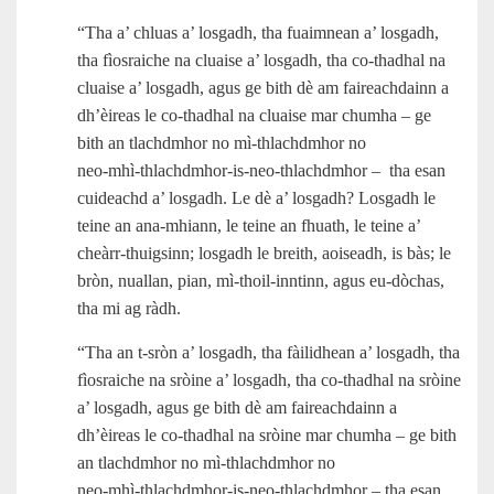
“Tha a’ chluas a’ losgadh, tha fuaimnean a’ losgadh,
tha fìosraiche na cluaise a’ losgadh, tha co-thadhal na
cluaise a’ losgadh, agus ge bith dè am faireachdainn a
dh’èireas le co-thadhal na cluaise mar chumha – ge
bith an tlachdmhor no mì-thlachdmhor no
neo‑mhì‑thlachdmhor‑is‑neo‑thlachdmhor – tha esan
cuideachd a’ losgadh. Le dè a’ losgadh? Losgadh le
teine an ana‑mhiann, le teine an fhuath, le teine a’
cheàrr‑thuigsinn; losgadh le breith, aoiseadh, is bàs; le
bròn, nuallan, pian, mì‑thoil-inntinn, agus eu‑dòchas,
tha mi ag ràdh.
“Tha an t‑sròn a’ losgadh, tha fàilidhean a’ losgadh, tha
fìosraiche na sròine a’ losgadh, tha co-thadhal na sròine
a’ losgadh, agus ge bith dè am faireachdainn a
dh’èireas le co-thadhal na sròine mar chumha – ge bith
an tlachdmhor no mì-thlachdmhor no
neo‑mhì‑thlachdmhor‑is‑neo‑thlachdmhor – tha esan