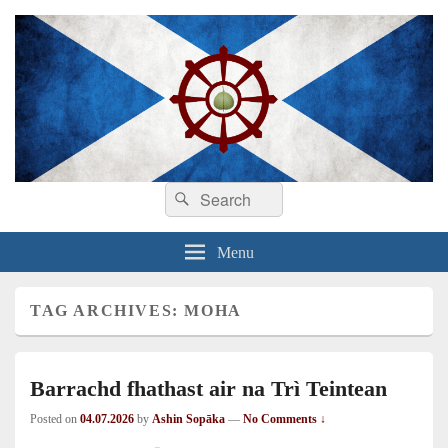
Search
Dhamma sa Ghàidhlig
Dhammadīpa
Search
for:
Menu
TAG ARCHIVES:
MOHA
Barrachd fhathast air na Trì Teintean
Posted on
04.07.2026
by
Ashin Sopāka
—
No Comments ↓