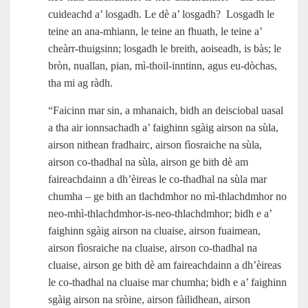
cuideachd a’ losgadh. Le dè a’ losgadh? Losgadh le
teine an ana‑mhiann, le teine an fhuath, le teine a’
cheàrr‑thuigsinn; losgadh le breith, aoiseadh, is bàs; le
bròn, nuallan, pian, mì‑thoil-inntinn, agus eu‑dòchas,
tha mi ag ràdh.
“Faicinn mar sin, a mhanaich, bidh an deisciobal uasal
a tha air ionnsachadh a’ faighinn sgàig airson na sùla,
airson nithean fradhairc, airson fìosraiche na sùla,
airson co-thadhal na sùla, airson ge bith dè am
faireachdainn a dh’èireas le co-thadhal na sùla mar
chumha – ge bith an tlachdmhor no mì-thlachdmhor no
neo‑mhì‑thlachdmhor‑is‑neo‑thlachdmhor; bidh e a’
faighinn sgàig airson na cluaise, airson fuaimean,
airson fìosraiche na cluaise, airson co-thadhal na
cluaise, airson ge bith dè am faireachdainn a dh’èireas
le co-thadhal na cluaise mar chumha; bidh e a’ faighinn
sgàig airson na sròine, airson fàilidhean, airson