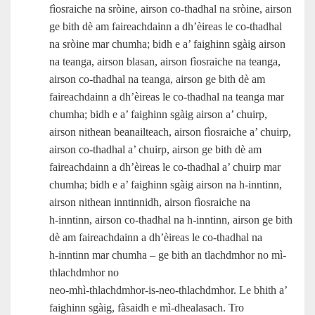
fìosraiche na sròine, airson co-thadhal na sròine, airson
ge bith dè am faireachdainn a dh’èireas le co-thadhal
na sròine mar chumha; bidh e a’ faighinn sgàig airson
na teanga, airson blasan, airson fìosraiche na teanga,
airson co-thadhal na teanga, airson ge bith dè am
faireachdainn a dh’èireas le co-thadhal na teanga mar
chumha; bidh e a’ faighinn sgàig airson a’ chuirp,
airson nithean beanailteach, airson fìosraiche a’ chuirp,
airson co-thadhal a’ chuirp, airson ge bith dè am
faireachdainn a dh’èireas le co-thadhal a’ chuirp mar
chumha; bidh e a’ faighinn sgàig airson na h‑inntinn,
airson nithean inntinnidh, airson fìosraiche na
h‑inntinn, airson co-thadhal na h‑inntinn, airson ge bith
dè am faireachdainn a dh’èireas le co-thadhal na
h‑inntinn mar chumha – ge bith an tlachdmhor no mì-
thlachdmhor no
neo‑mhì‑thlachdmhor‑is‑neo‑thlachdmhor. Le bhith a’
faighinn sgàig, fàsaidh e mì‑dhealasach. Tro